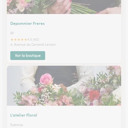
Depommier Freres
AY
★
★
★
★
★
4.5 (42)
4, Avenue du General Leclerc
Voir la boutique
L’atelier Floral
Epernay