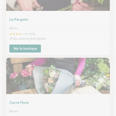
La Pergola
Reims
★
★
★
★
★
4.1 (133)
37 bis, avenue Jean Jaurès
Voir la boutique
Carre Flore
Reims