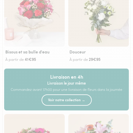
Bisous et sa bulle d'eau
Douceur
41€95
29€95
À partir de
À partir de
Livraison en 4h
Livraison le jour même
Commandez avant 17h00 pour une livraison de fleurs dans la journée
Voir notre collection →