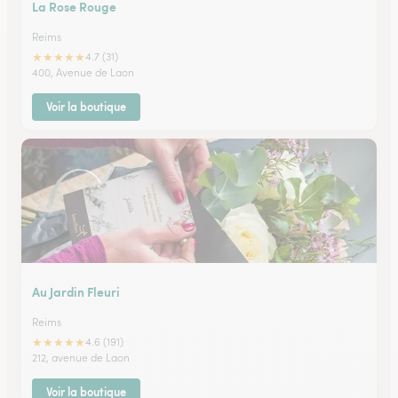
La Rose Rouge
Reims
★
★
★
★
★
4.7 (31)
400, Avenue de Laon
Voir la boutique
Au Jardin Fleuri
Reims
★
★
★
★
★
4.6 (191)
212, avenue de Laon
Voir la boutique