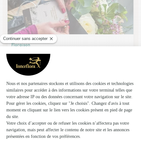
Floraison
Cormontreuil
★
★
★
★
★
4.1 (133)
2, rue du Docteur Roux
Voir la boutique