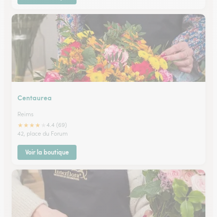
Centaurea
Reims
★
★
★
★
★
4.4 (69)
42, place du Forum
Voir la boutique