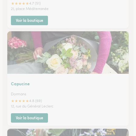
★
★
★
★
★
4.7 (51)
21, place Méditerranée
Voir la boutique
Capucine
Dormans
★
★
★
★
★
4.8 (69)
12, rue du Général Leclerc
Voir la boutique