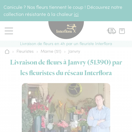
Aller au contenu
Canicule ? Nos fleurs tiennent le coup ! Découvrez notre
collection résistante à la chaleur
ici
Livraison de fleurs en 4h par un fleuriste Interflora
›
Fleuristes
›
Marne (51)
›
Janvry
Accueil
Livraison de fleurs à Janvry (51390) par
les fleuristes du réseau Interflora