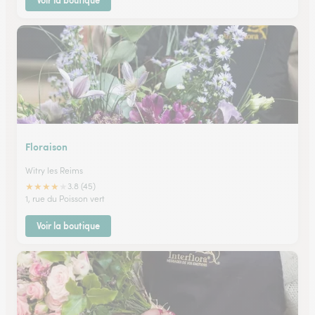
Voir la boutique
Floraison
Witry les Reims
★
★
★
★
★
3.8 (45)
1, rue du Poisson vert
Voir la boutique