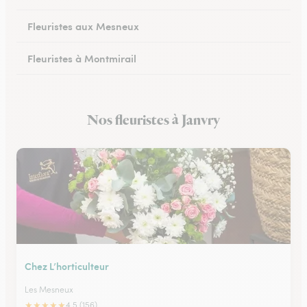
Fleuristes aux Mesneux
Fleuristes à Montmirail
Fleuristes à Dormans
Nos fleuristes à Janvry
Fleuristes à Vitry-le-François
Chez L’horticulteur
Les Mesneux
★
★
★
★
★
4.5 (156)