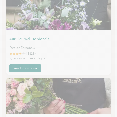
Aux Fleurs du Tardenois
Fere en Tardenois
★
★
★
★
★
4.3 (26)
5, place de la République
Voir la boutique