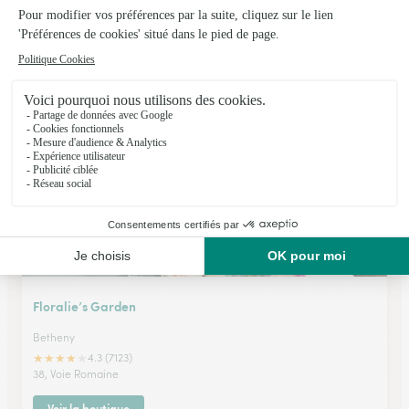
Jd Fleurs
Reims
★
★
★
★
★
4.5 (188)
71 A, boulevard Pommery
Voir la boutique
Floralie’s Garden
Betheny
★
★
★
★
★
4.3 (7123)
38, Voie Romaine