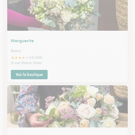
Marguerite
Reims
★
★
★
★
★
3.9 (108)
21 rue Martin Peller
Voir la boutique