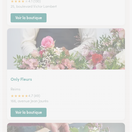
★
★
★
★
★
4.1 (130)
25, boulevard Victor Lambert
Voir la boutique
Only Fleurs
Reims
★
★
★
★
★
4.7 (49)
166, avenue Jean Jaurès
Voir la boutique