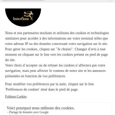
01/01/2026
Trustpilot
Échantillon d'avis clients fourni via Trustpilot.
Voir tous
les avis de la marque Interflora sur Trustpilot
Livraison de fleurs à Francourt et autour :
les villes proches couvertes par le réseau
Interflora
Renaucourt
FLEURISTES
Villers-Vaudey
FLEURISTES