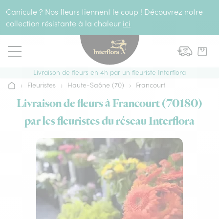
Aller au contenu
Canicule ? Nos fleurs tiennent le coup ! Découvrez notre
collection résistante à la chaleur
ici
Livraison de fleurs en 4h par un fleuriste Interflora
›
Fleuristes
›
Haute-Saône (70)
›
Francourt
Accueil
Livraison de fleurs à Francourt (70180)
par les fleuristes du réseau Interflora