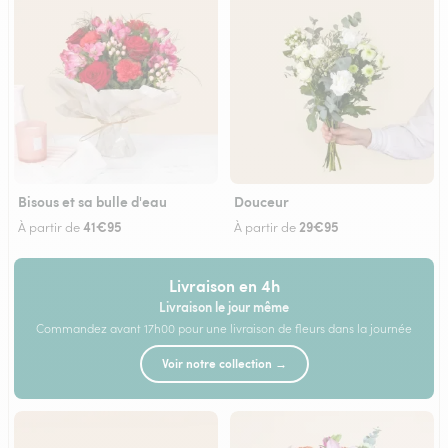
Bisous et sa bulle d'eau
Douceur
41€95
29€95
À partir de
À partir de
Livraison en 4h
Livraison le jour même
Commandez avant 17h00 pour une livraison de fleurs dans la journée
Voir notre collection →