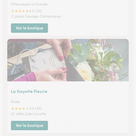
Villeunauxe la Grande
★
★
★
★
★
4.5 (33)
12 place Georges Clémenceau
Voir la boutique
La Gayotte Fleurie
Avize
★
★
★
★
★
4.4 (30)
27, allée Jules Lucotte
Voir la boutique