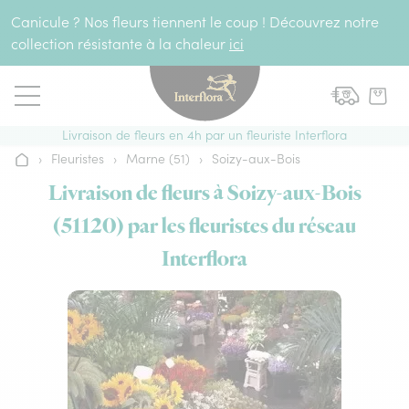
Aller au contenu
Canicule ? Nos fleurs tiennent le coup ! Découvrez notre
collection résistante à la chaleur
ici
Livraison de fleurs en 4h par un fleuriste Interflora
›
Fleuristes
›
Marne (51)
›
Soizy-aux-Bois
Accueil
Livraison de fleurs à Soizy-aux-Bois
(51120) par les fleuristes du réseau
Interflora