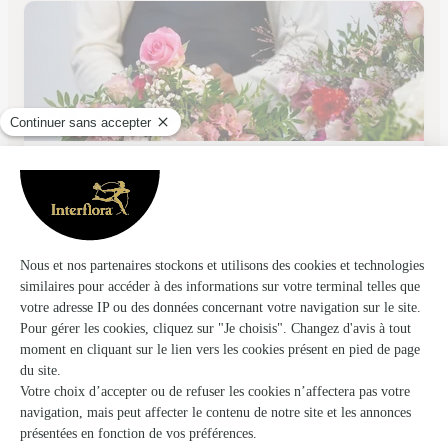
L’atelier Floral
Epernay
★
★
★
★
★
4.7 (51)
21, place Méditerranée
Voir la boutique
Ils ont fait livrer des fleurs ou une plante à
Soizy-aux-Bois