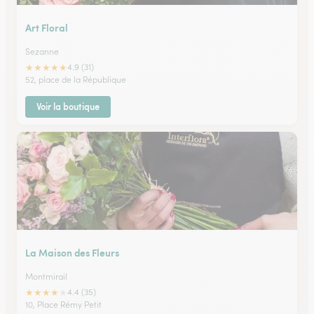
Art Floral
Sezanne
★
★
★
★
★
4.9 (31)
52, place de la République
Voir la boutique
La Maison des Fleurs
Montmirail
★
★
★
★
★
4.4 (35)
10, Place Rémy Petit