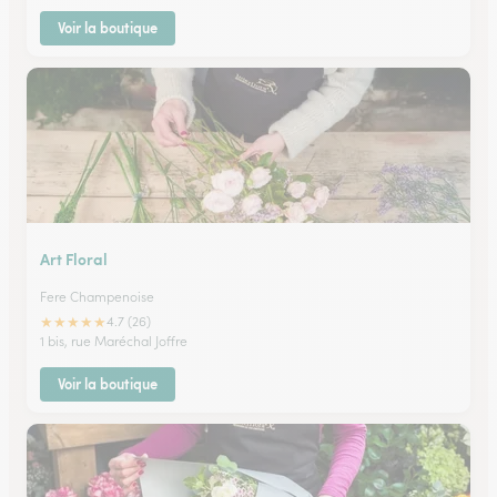
Voir la boutique
Art Floral
Fere Champenoise
★
★
★
★
★
4.7 (26)
1 bis, rue Maréchal Joffre
Voir la boutique