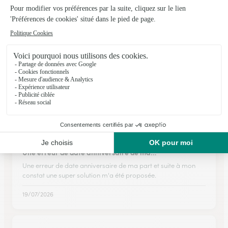
★
★
★
★
★
Belle experience
Commande d’un bouquet en guise de remerciement et très
bonne expérience, Bouquet livré le jour prévu et conforme à
la photo du site. Je recommande
28/06/2026
★
★
★
★
★
Une erreur de date anniversaire de ma…
Une erreur de date anniversaire de ma part et suite à mon
constat une super solution m'a été proposée.
19/07/2026