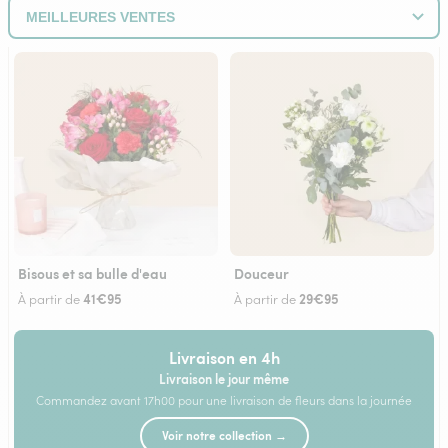
Bisous et sa bulle d'eau
Douceur
41€95
29€95
À partir de
À partir de
Livraison en 4h
Livraison le jour même
Commandez avant 17h00 pour une livraison de fleurs dans la journée
Voir notre collection →