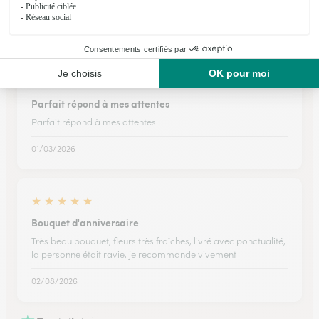
Merci
29/05/2026
★
★
★
★
★
Parfait répond à mes attentes
Parfait répond à mes attentes
01/03/2026
★
★
★
★
★
Bouquet d'anniversaire
Très beau bouquet, fleurs très fraîches, livré avec ponctualité,
la personne était ravie, je recommande vivement
02/08/2026