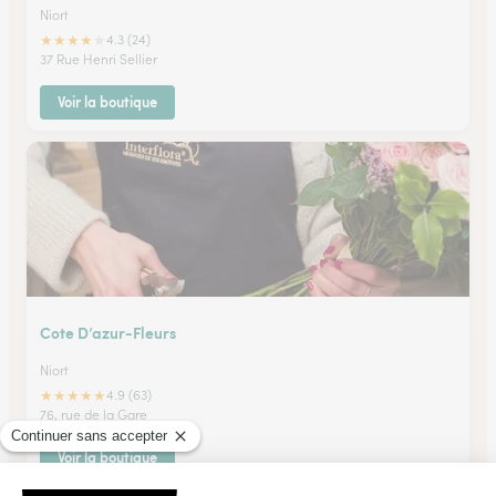
Niort
★
★
★
★
★
4.3 (24)
37 Rue Henri Sellier
Voir la boutique
Cote D’azur-Fleurs
Niort
★
★
★
★
★
4.9 (63)
76, rue de la Gare
Voir la boutique