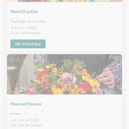
Fleurs D’autize
Coulonges Sur L'autize
★
★
★
★
★
4 (53)
17, rue de Fontenay
Voir la boutique
Fleurs et Passion
Echire
★
★
★
★
★
4.1 (52)
737, côte de Chaillot