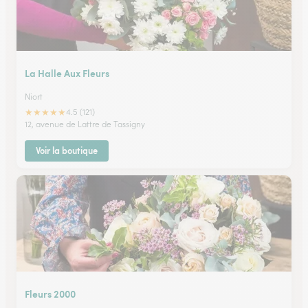
La Halle Aux Fleurs
Niort
★
★
★
★
★
4.5 (121)
12, avenue de Lattre de Tassigny
Voir la boutique
Fleurs 2000