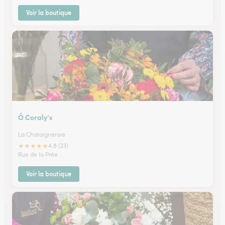
Voir la boutique
Ô Coraly’s
La Chataigneraie
★
★
★
★
★
4.8 (23)
Rue de la Prée
Voir la boutique