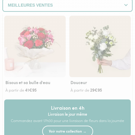
Bisous et sa bulle d'eau
Douceur
41€95
29€95
À partir de
À partir de
Livraison en 4h
Livraison le jour même
Commandez avant 17h00 pour une livraison de fleurs dans la journée
Voir notre collection →