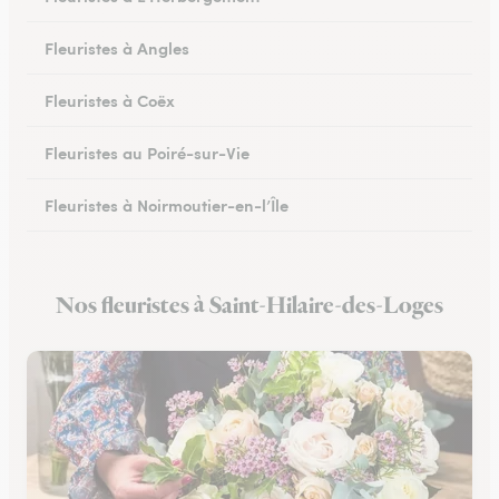
Fleuristes à Angles
Fleuristes à Coëx
Fleuristes au Poiré-sur-Vie
Fleuristes à Noirmoutier-en-l’Île
Fleuristes à Brem-sur-Mer
Nos fleuristes à Saint-Hilaire-des-Loges
Fleuristes à Talmont-Saint-Hilaire