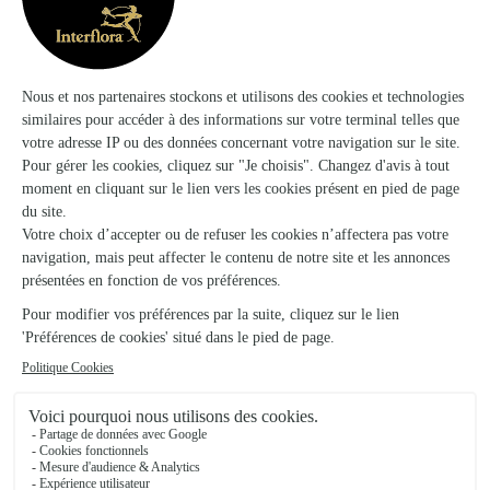
Ils ont fait livrer des fleurs ou une plante à
Saint-Hilaire-des-Loges
★
★
★
★
★
Livraison le même jour très appréciée
Livraison le même jour très appréciée
19/05/2026
★
★
★
★
★
Une société qui n'a plus a faire ses…
Une société qui n'a plus a faire ses preuves toujours au TOP
Fleurs fraîches composition respecté livraison dans les temps