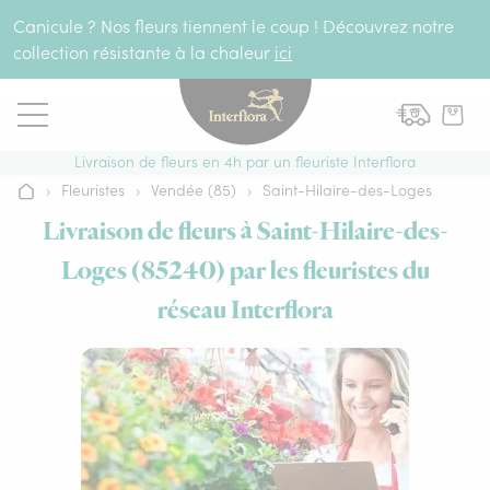
Aller au contenu
Canicule ? Nos fleurs tiennent le coup ! Découvrez notre
collection résistante à la chaleur
ici
Livraison de fleurs en 4h par un fleuriste Interflora
›
Fleuristes
›
Vendée (85)
›
Saint-Hilaire-des-Loges
Accueil
Livraison de fleurs à Saint-Hilaire-des-
Loges (85240) par les fleuristes du
réseau Interflora