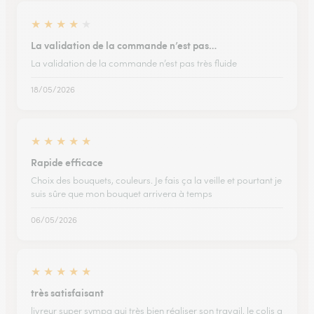
★
★
★
★
★
La validation de la commande n’est pas…
La validation de la commande n’est pas très fluide
18/05/2026
★
★
★
★
★
Rapide efficace
Choix des bouquets, couleurs. Je fais ça la veille et pourtant je
suis sûre que mon bouquet arrivera à temps
06/05/2026
★
★
★
★
★
très satisfaisant
livreur super sympa qui très bien réaliser son travail. le colis a