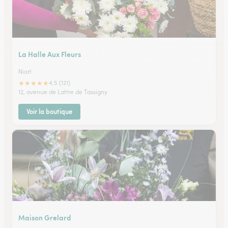
La Halle Aux Fleurs
Niort
★
★
★
★
★
4.5 (121)
12, avenue de Lattre de Tassigny
Voir la boutique
Maison Grelard