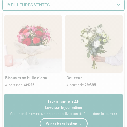
Bisous et sa bulle d'eau
Douceur
41€95
29€95
À partir de
À partir de
Livraison en 4h
Livraison le jour même
Commandez avant 17h00 pour une livraison de fleurs dans la journée
Voir notre collection →