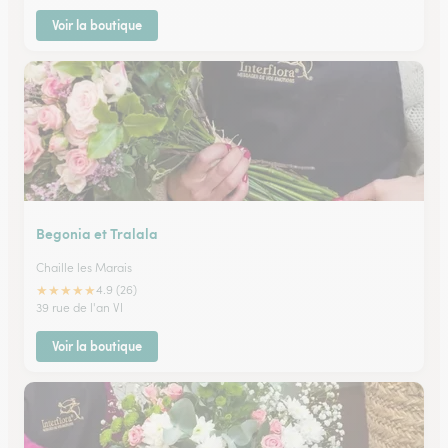
Voir la boutique
Begonia et Tralala
Chaille les Marais
★
★
★
★
★
4.9 (26)
39 rue de l'an VI
Voir la boutique