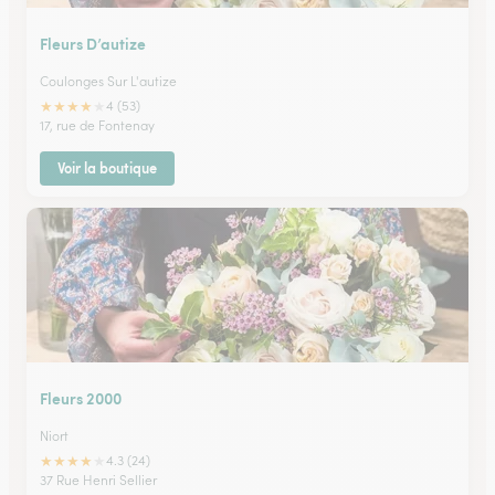
Fleurs D’autize
Coulonges Sur L'autize
★
★
★
★
★
4 (53)
17, rue de Fontenay
Voir la boutique
Fleurs 2000
Niort
★
★
★
★
★
4.3 (24)
37 Rue Henri Sellier