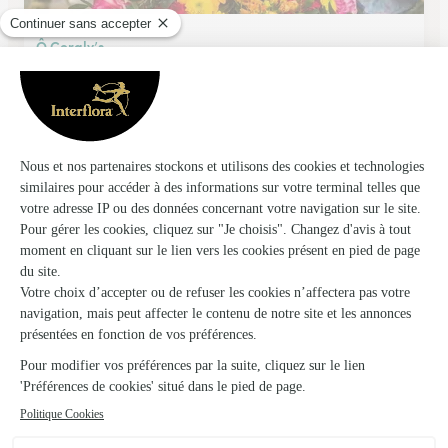
Ô Coraly’s
La Chataigneraie
★
★
★
★
★
4.8 (23)
Rue de la Prée
Voir la boutique
La Rose D’antan
Ste Gemme la Plaine
★
★
★
★
★
4.2 (51)
8, rue de la Normandelière