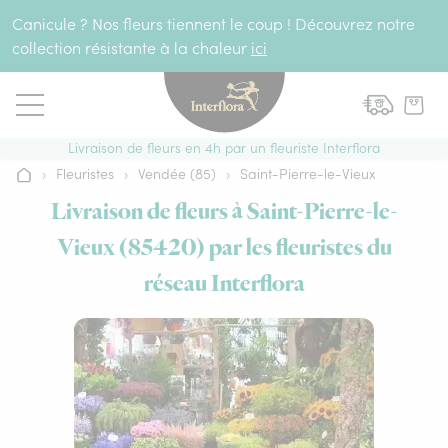
Aller au contenu
Canicule ? Nos fleurs tiennent le coup ! Découvrez notre
collection résistante à la chaleur
ici
Livraison de fleurs en 4h par un fleuriste Interflora
›
Fleuristes
›
Vendée (85)
›
Saint-Pierre-le-Vieux
Accueil
Livraison de fleurs à Saint-Pierre-le-
Vieux (85420) par les fleuristes du
réseau Interflora