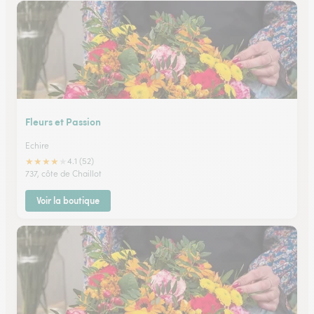
Fleurs et Passion
Echire
★
★
★
★
★
4.1 (52)
737, côte de Chaillot
Voir la boutique