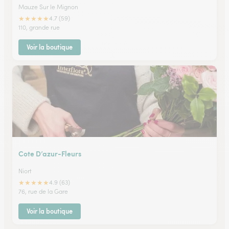
Mauze Sur le Mignon
★
★
★
★
★
4.7 (59)
110, grande rue
Voir la boutique
Cote D’azur-Fleurs
Niort
★
★
★
★
★
4.9 (63)
76, rue de la Gare
Voir la boutique