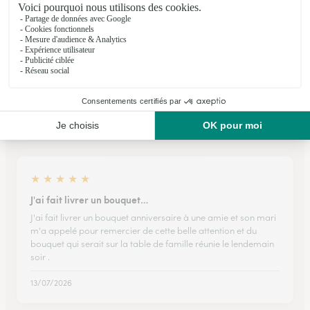
Voir la boutique
Ils ont fait livrer des fleurs ou une plante à
Saint-Pierre-le-Vieux
★
★
★
★
★
J'ai fait livrer un bouquet…
J'ai fait livrer un bouquet anniversaire à une amie et son mari
m'a appelé pour remercier de cette belle attention et du
bouquet qui serait sur la table de famille réunie le lendemain
soir .
13/07/2026