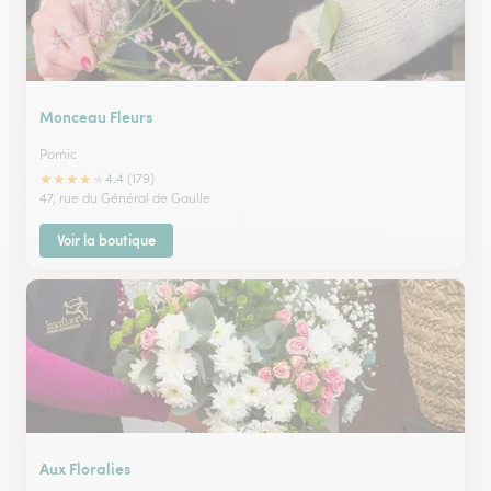
Monceau Fleurs
Pornic
★
★
★
★
★
4.4 (179)
47, rue du Général de Gaulle
Voir la boutique
Aux Floralies