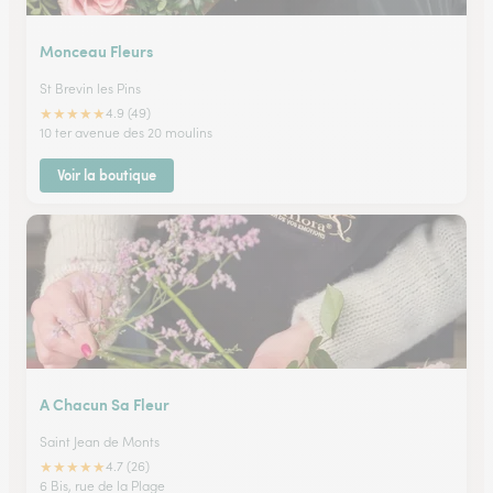
Monceau Fleurs
St Brevin les Pins
★
★
★
★
★
4.9 (49)
10 ter avenue des 20 moulins
Voir la boutique
A Chacun Sa Fleur
Saint Jean de Monts
★
★
★
★
★
4.7 (26)
6 Bis, rue de la Plage