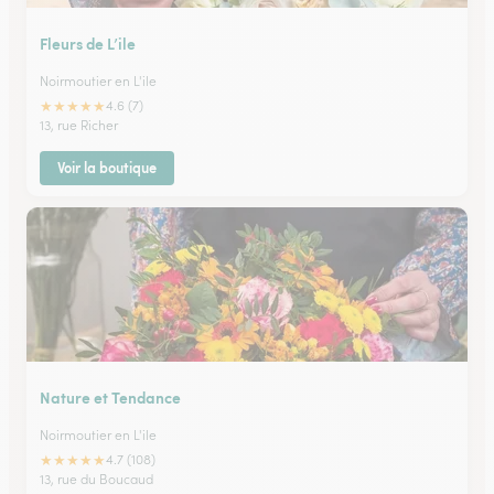
Fleurs de L’ile
Noirmoutier en L'ile
★
★
★
★
★
4.6 (7)
13, rue Richer
Voir la boutique
Nature et Tendance
Noirmoutier en L'ile
★
★
★
★
★
4.7 (108)
13, rue du Boucaud