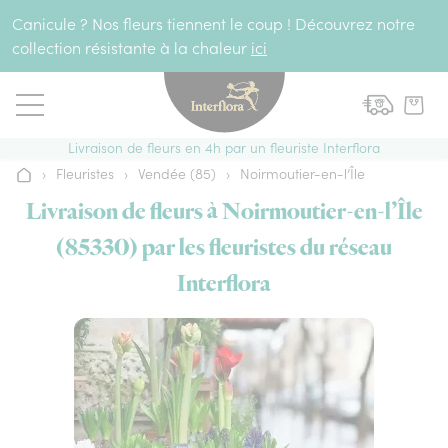
Aller au contenu
Canicule ? Nos fleurs tiennent le coup ! Découvrez notre
collection résistante à la chaleur
ici
Livraison de fleurs en 4h par un fleuriste Interflora
›
Fleuristes
›
Vendée (85)
›
Noirmoutier-en-l’Île
Accueil
Livraison de fleurs à Noirmoutier-en-l’Île
(85330) par les fleuristes du réseau
Interflora