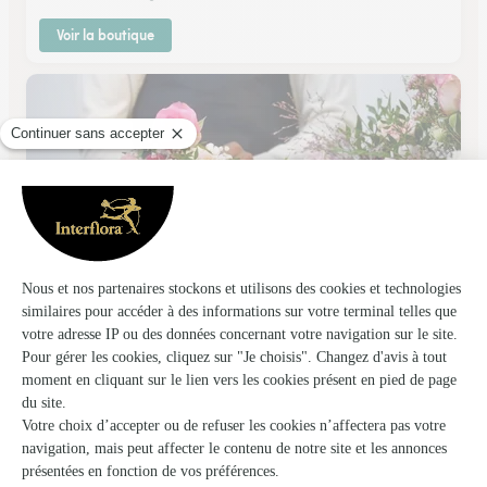
Voir la boutique
Parfum de Fleurs
Pornichet
★
★
★
★
★
4.2 (131)
34, bld de la République
Voir la boutique