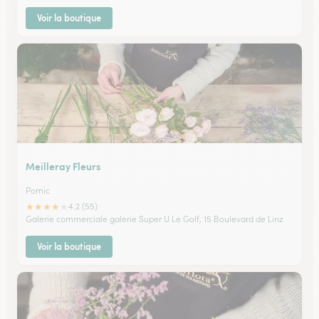
Voir la boutique
Meilleray Fleurs
Pornic
★
★
★
★
★
4.2 (55)
Galerie commerciale galerie Super U Le Golf, 15 Boulevard de Linz
Voir la boutique