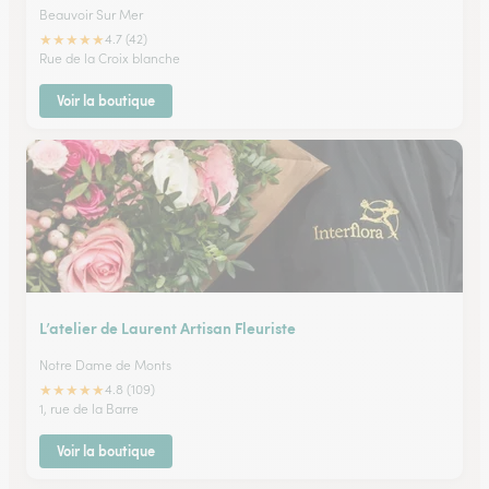
Beauvoir Sur Mer
★
★
★
★
★
4.7 (42)
Rue de la Croix blanche
Voir la boutique
L’atelier de Laurent Artisan Fleuriste
Notre Dame de Monts
★
★
★
★
★
4.8 (109)
1, rue de la Barre
Voir la boutique