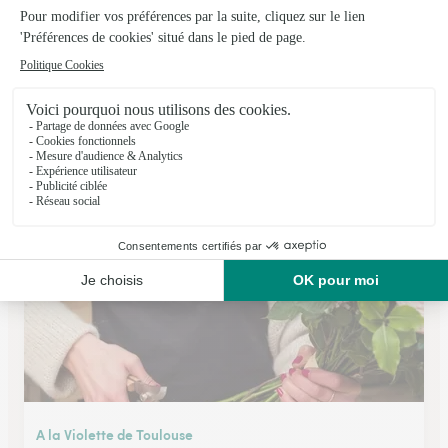
Fleurs et Senteurs
St Nazaire
★
★
★
★
★
4.3 (97)
171 Rue de Pornichet
Voir la boutique
A la Violette de Toulouse