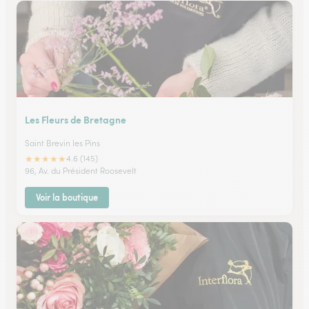
Les Fleurs de Bretagne
Saint Brevin les Pins
★
★
★
★
★
4.6 (145)
96, Av. du Président Roosevelt
Voir la boutique