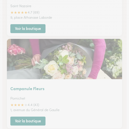
Saint Nazaire
★
★
★
★
★
4.7 (69)
9, place Athanase Laborde
Voir la boutique
Campanule Fleurs
Pornichet
★
★
★
★
★
4.4 (43)
1, avenue du Général de Gaulle
Voir la boutique