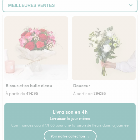
Bisous et sa bulle d'eau
Douceur
41€95
29€95
À partir de
À partir de
Livraison en 4h
Livraison le jour même
Commandez avant 17h00 pour une livraison de fleurs dans la journée
Voir notre collection →