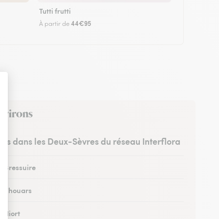
Tutti frutti
44€95
À partir de
environs
stes dans les Deux-Sèvres du réseau Interflora
à Bressuire
 à Thouars
à Niort