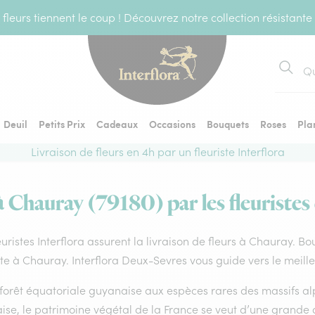
fleurs tiennent le coup ! Découvrez notre collection résistante
Recher
Deuil
Petits Prix
Cadeaux
Occasions
Bouquets
Roses
Pla
Livraison de fleurs en 4h par un fleuriste Interflora
à Chauray (79180) par les fleuristes
euristes Interflora assurent la livraison de fleurs à Chauray. Bo
ste à Chauray. Interflora Deux-Sevres vous guide vers le meill
forêt équatoriale guyanaise aux espèces rares des massifs alp
ise, le patrimoine végétal de la France se veut d’une grande 