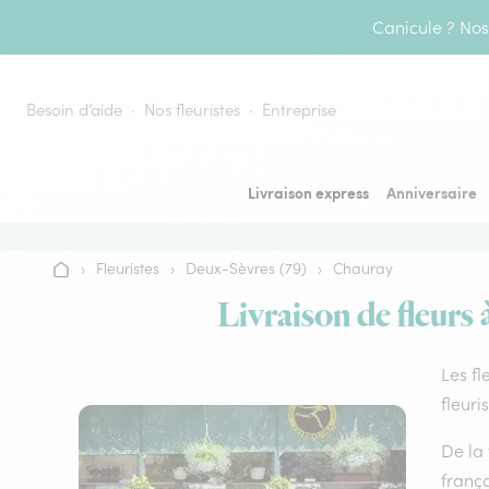
Aller au contenu
Canicule ? Nos 
Besoin d’aide
Nos fleuristes
Entreprise
Livraison express
Anniversaire
›
Fleuristes
›
Deux-Sèvres (79)
›
Chauray
Accueil
Livraison de fleurs 
Les fl
fleuri
De la 
frança