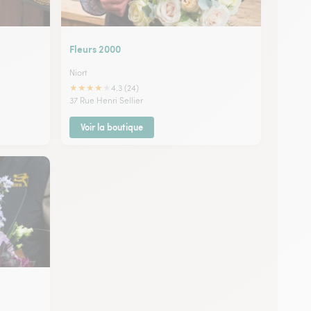
Fleurs 2000
Niort
★
★
★
★
★
4.3 (24)
37 Rue Henri Sellier
Voir la boutique