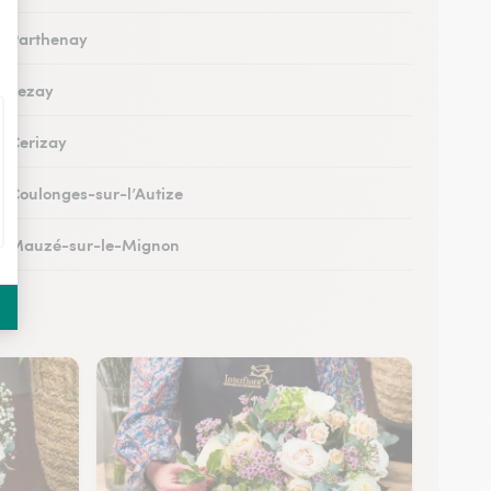
 à Parthenay
 à Lezay
à Cerizay
 à Coulonges-sur-l’Autize
 à Mauzé-sur-le-Mignon
à Échiré
à Celles-sur-Belle