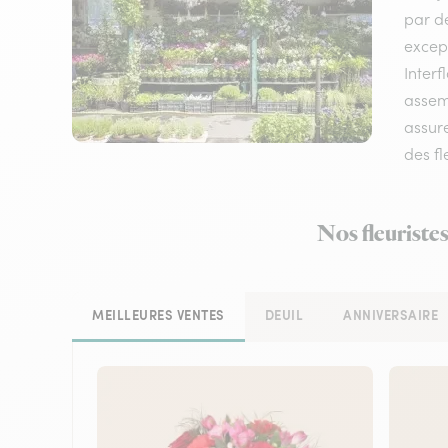
par de
except
Interf
assemb
assure
des fl
Nos fleuriste
MEILLEURES VENTES
DEUIL
ANNIVERSAIRE