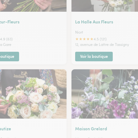
zur-Fleurs
La Halle Aux Fleurs
Niort
★
★
★
★
★
4.9 (63)
4.5 (121)
la Gare
12, avenue de Lattre de Tassigny
 boutique
Voir la boutique
autize
Maison Grelard