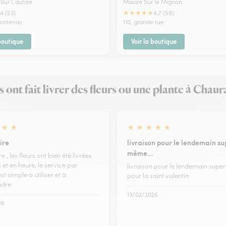
Sur L'autize
Mauze Sur le Mignon
★
★
★
★
★
4 (53)
4.7 (59)
 Fontenay
110, grande rue
 boutique
Voir la boutique
ls ont fait livrer des fleurs ou une plante à Chaur
★
★
★
★
★
★
★
ire
livraison pour le lendemain su
même…
e , les fleurs ont bien été livrées
et en heure, le service par
livraison pour le lendemain sup
est simple à utiliser et à
pour la saint valentin
dre
13/02/2026
26