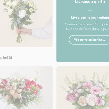
Livraison en 4h
—
Livraison le jour même
Commandez avant 17h00 pour
livraison de fleurs dans la jou
Voir notre collection →
29€95
de