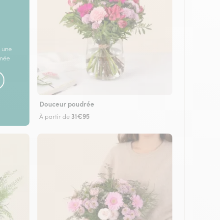
 une
rnée
Douceur poudrée
31€95
À partir de