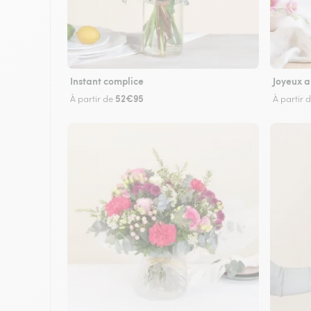
Instant complice
Joyeux a
52€95
À partir de
À partir 