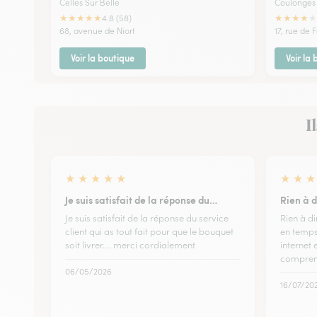
Celles Sur Belle
Coulonges 
★
★
★
★
★
★
★
★
★
★
4.8 (58)
68, avenue de Niort
17, rue de
Voir la boutique
Voir la
I
★
★
★
★
★
★
★
★
Je suis satisfait de la réponse du…
Rien à d
Je suis satisfait de la réponse du service
Rien à dir
client qui as tout fait pour que le bouquet
en temps 
soit livrer.... merci cordialement
internet 
compren
06/05/2026
16/07/20