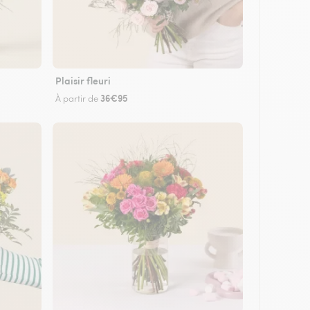
Plaisir fleuri
36€95
À partir de