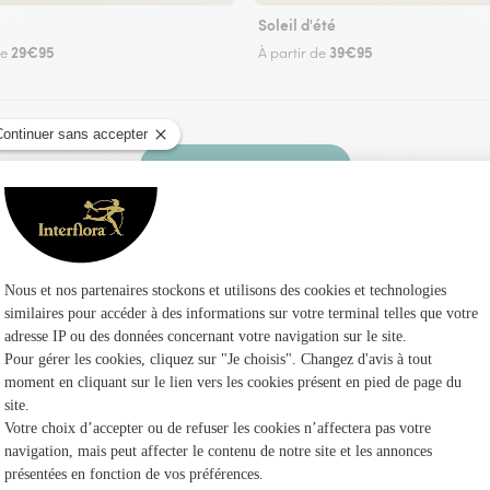
Soleil d'été
29€95
39€95
de
À partir de
Faire livrer des fleurs
 un fleuriste Interflora à Chauray et dans ses 
Les fleuri
Fleuristes 
Fleuristes
Fleuristes 