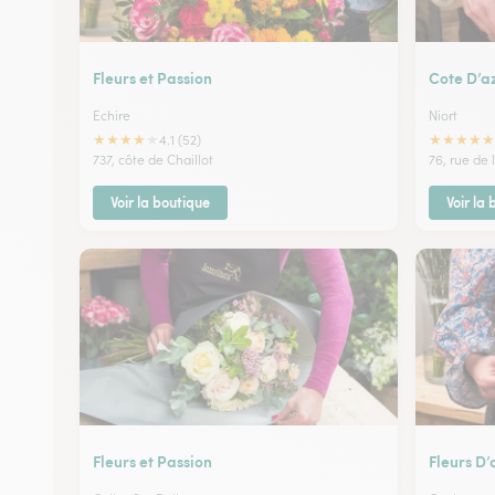
Fleurs et Passion
Cote D’a
Echire
Niort
★
★
★
★
★
★
★
★
★
★
4.1 (52)
737, côte de Chaillot
76, rue de 
Voir la boutique
Voir la
Fleurs et Passion
Fleurs D’