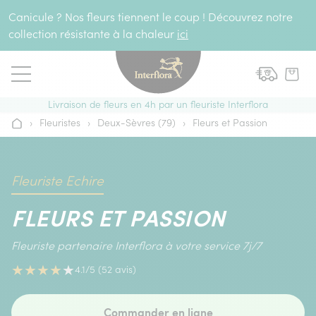
Aller au contenu
Canicule ? Nos fleurs tiennent le coup ! Découvrez notre
collection résistante à la chaleur
ici
Livraison de fleurs en 4h par un fleuriste Interflora
›
Fleuristes
›
Deux-Sèvres (79)
›
Fleurs et Passion
Accueil
Fleuriste Echire
FLEURS ET PASSION
Fleuriste partenaire Interflora à votre service 7j/7
★
★
★
★
★
4.1/5 (52 avis)
Commander en ligne