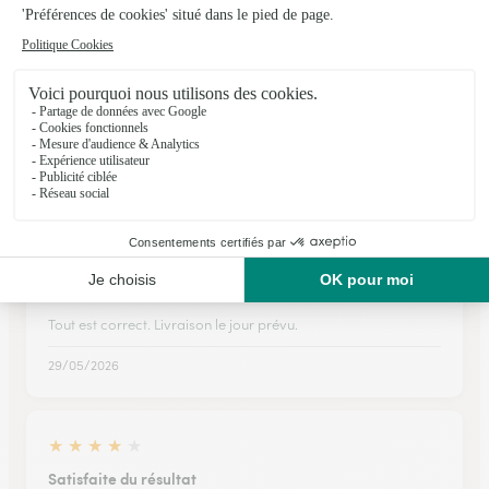
★
★
★
★
★
impec
que de possibilités avec ce site, de la commande au suivi a la
livraison tout parfait
21/04/2026
★
★
★
★
★
Tout est correct
Tout est correct. Livraison le jour prévu.
29/05/2026
★
★
★
★
★
Satisfaite du résultat