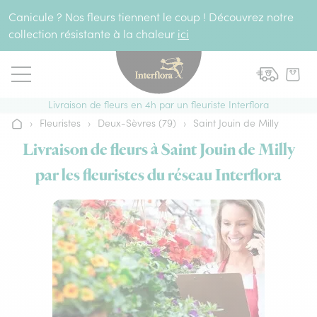
Aller au contenu
Canicule ? Nos fleurs tiennent le coup ! Découvrez notre
collection résistante à la chaleur
ici
Livraison de fleurs en 4h par un fleuriste Interflora
›
Fleuristes
›
Deux-Sèvres (79)
›
Saint Jouin de Milly
Accueil
Livraison de fleurs à Saint Jouin de Milly
par les fleuristes du réseau Interflora