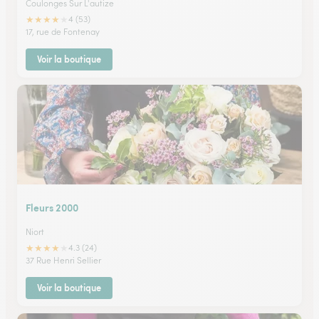
Coulonges Sur L'autize
★
★
★
★
★
4 (53)
17, rue de Fontenay
Voir la boutique
Fleurs 2000
Niort
★
★
★
★
★
4.3 (24)
37 Rue Henri Sellier
Voir la boutique