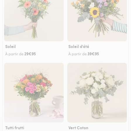
Soleil
Soleil d'été
29€95
39€95
À partir de
À partir de
Tutti frutti
Vert Coton