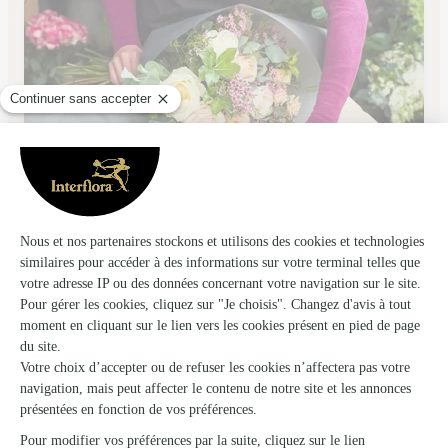
Fleurs et Passion
Celles Sur Belle
★
★
★
★
★
4.8 (58)
68, avenue de Niort
Voir la boutique
Ils ont fait livrer des fleurs ou une plante à
Saint Jouin de Milly