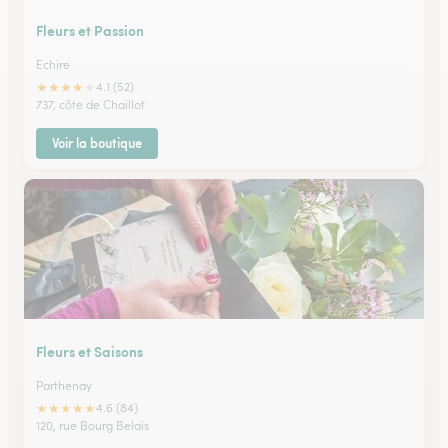
Fleurs et Passion
Echire
★
★
★
★
★
4.1 (52)
737, côte de Chaillot
Voir la boutique
Fleurs et Saisons
Parthenay
★
★
★
★
★
4.6 (84)
120, rue Bourg Belais