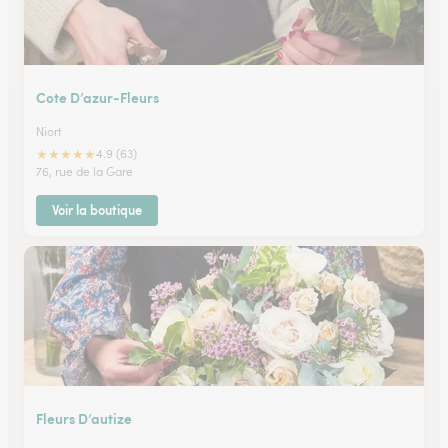
Cote D’azur-Fleurs
Niort
★
★
★
★
★
4.9 (63)
76, rue de la Gare
Voir la boutique
Fleurs D’autize