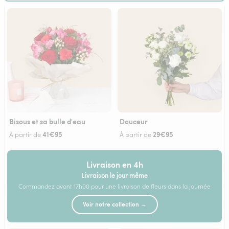
Bisous et sa bulle d'eau
Douceur
41€95
29€95
À partir de
À partir de
Livraison en 4h
Livraison le jour même
Commandez avant 17h00 pour une livraison de fleurs dans la journée
Voir notre collection →