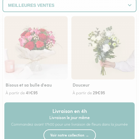
Bisous et sa bulle d'eau
Douceur
41€95
29€95
À partir de
À partir de
Livraison en 4h
Livraison le jour même
Commandez avant 17h00 pour une livraison de fleurs dans la journée
Voir notre collection →