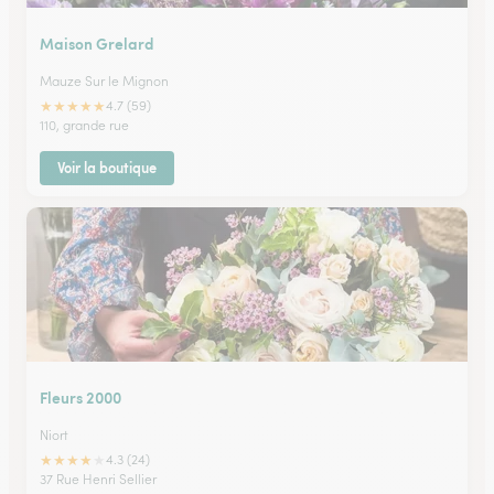
Maison Grelard
Mauze Sur le Mignon
★
★
★
★
★
4.7 (59)
110, grande rue
Voir la boutique
Fleurs 2000
Niort
★
★
★
★
★
4.3 (24)
37 Rue Henri Sellier