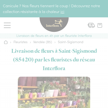
Aller au contenu
Canicule ? Nos fleurs tiennent le coup ! Découvrez notre
collection résistante à la chaleur
ici
Livraison de fleurs en 4h par un fleuriste Interflora
›
Fleuristes
›
Vendée (85)
›
Saint-Sigismond
Accueil
Livraison de fleurs à Saint-Sigismond
(85420) par les fleuristes du réseau
Interflora