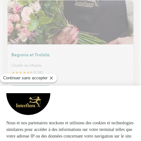
Begonia et Tralala
Chaille les Marais
★
★
★
★
★
4.9 (26)
39 rue de l'an VI
Voir la boutique