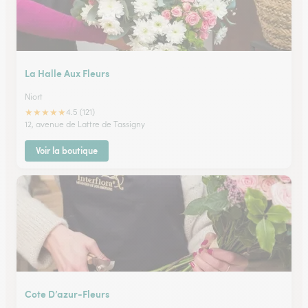
La Halle Aux Fleurs
Niort
★
★
★
★
★
4.5 (121)
12, avenue de Lattre de Tassigny
Voir la boutique
Cote D’azur-Fleurs