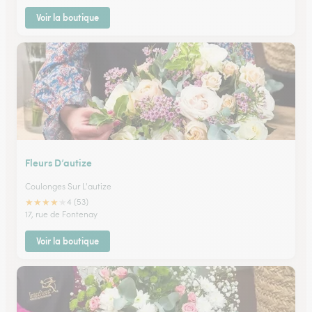
Voir la boutique
Fleurs D’autize
Coulonges Sur L'autize
★
★
★
★
★
4 (53)
17, rue de Fontenay
Voir la boutique