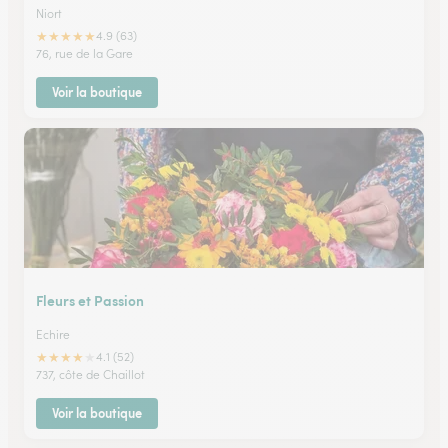
Niort
★
★
★
★
★
4.9 (63)
76, rue de la Gare
Voir la boutique
Fleurs et Passion
Echire
★
★
★
★
★
4.1 (52)
737, côte de Chaillot
Voir la boutique