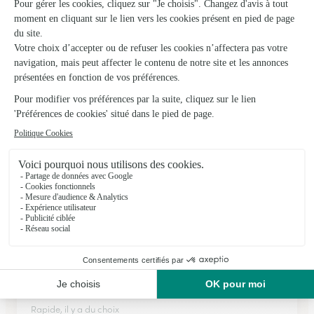
Floralys
Surgeres
★
★
★
★
★
4.6 (26)
89, rue Audry de Puyravault
Voir la boutique
Ils ont fait livrer des fleurs ou une plante à
Saint-Sigismond
★
★
★
★
★
Rapide
Rapide, il y a du choix