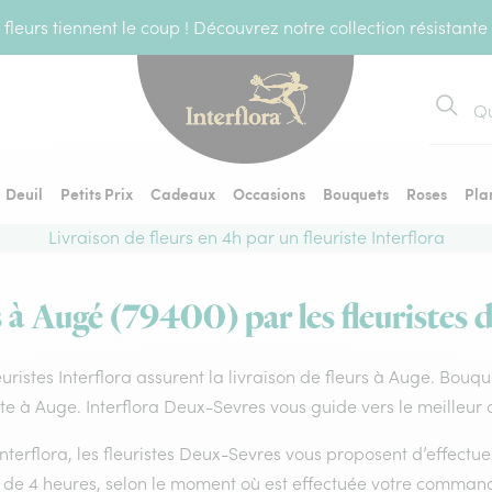
fleurs tiennent le coup ! Découvrez notre collection résistante
Recher
Deuil
Petits Prix
Cadeaux
Occasions
Bouquets
Roses
Pla
Livraison de fleurs en 4h par un fleuriste Interflora
s à Augé (79400) par les fleuristes d
euristes Interflora assurent la livraison de fleurs à Auge. Bouqu
ste à Auge. Interflora Deux-Sevres vous guide vers le meilleur 
nterflora, les fleuristes Deux-Sevres vous proposent d’effectuer 
 de 4 heures, selon le moment où est effectuée votre command