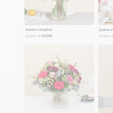
Instant complice
Joyeux a
52€95
À partir de
À partir 