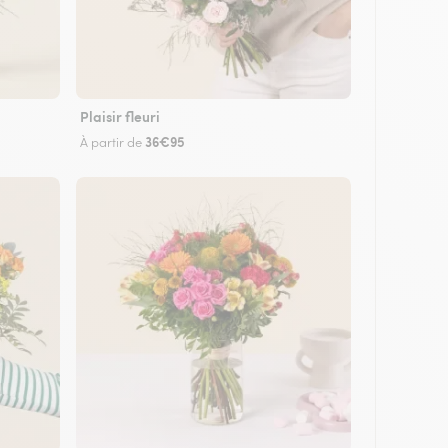
Plaisir fleuri
36€95
À partir de