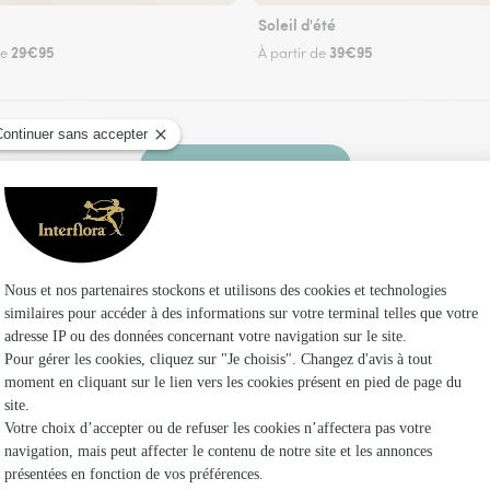
Soleil d'été
29€95
39€95
de
À partir de
Faire livrer des fleurs
ez un fleuriste Interflora à Augé et dans ses en
Les fleuri
Fleuristes 
Fleuristes
Fleuristes 