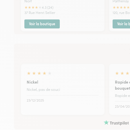
Niort
Parthenay
★
★
★
★
★
★
★
★
★
★
4.3 (24)
37 Rue Henri Sellier
120, rue Bo
Voir la boutique
Voir la
★
★
★
★
★
★
★
★
Nickel
Rapide 
bouque
Nickel, pas de souci
Rapide e
23/12/2025
23/04/20
Trustpilot