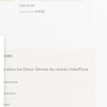
Tutti frutti
44€95
À partir de
virons
stes dans les Deux-Sèvres du réseau Interflora
à Bressuire
 à Thouars
à Niort