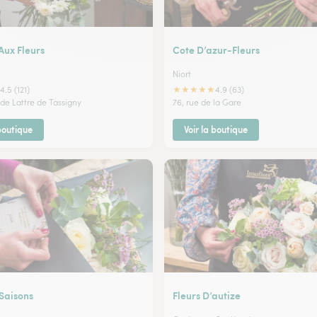
Aux Fleurs
Cote D’azur-Fleurs
Niort
★
★
★
★
★
4.5 (121)
4.9 (63)
 de Lattre de Tassigny
76, rue de la Gare
 boutique
Voir la boutique
 Saisons
Fleurs D’autize