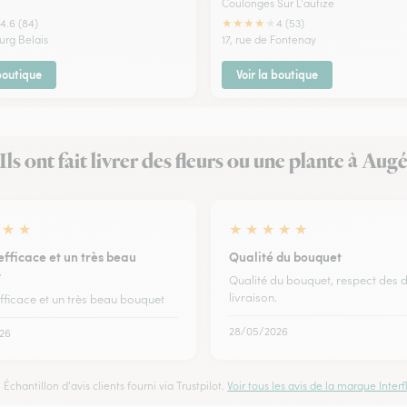
Coulonges Sur L'autize
★
★
★
★
★
4.6 (84)
4 (53)
urg Belais
17, rue de Fontenay
 boutique
Voir la boutique
Ils ont fait livrer des fleurs ou une plante à Aug
★
★
★
★
★
★
★
efficace et un très beau
Qualité du bouquet
t
Qualité du bouquet, respect des d
livraison.
fficace et un très beau bouquet
28/05/2026
26
Échantillon d'avis clients fourni via Trustpilot.
Voir tous les avis de la marque Interfl