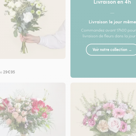
Livraison en 4h
—
Livraison le jour même
Commandez avant 17h00 pour
livraison de fleurs dans la jou
Voir notre collection →
29€95
de