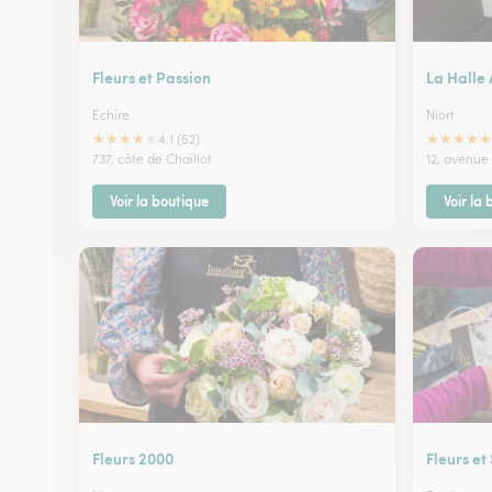
Fleurs et Passion
La Halle 
Echire
Niort
★
★
★
★
★
★
★
★
★
★
4.1 (52)
737, côte de Chaillot
12, avenue
Voir la boutique
Voir la
Fleurs 2000
Fleurs et