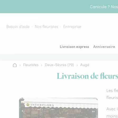
Aller au contenu
Canicule ? Nos 
Besoin d’aide
Nos fleuristes
Entreprise
Livraison express
Anniversaire
›
Fleuristes
›
Deux-Sèvres (79)
›
Augé
Accueil
Livraison de fleur
Les fl
fleuri
Avec I
moins