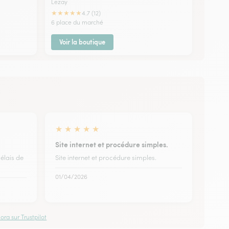
Lezay
★
★
★
★
★
4.7 (12)
6 place du marché
Voir la boutique
é
★
★
★
★
★
Site internet et procédure simples.
élais de
Site internet et procédure simples.
01/04/2026
ora sur Trustpilot