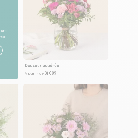
 une
rnée
Douceur poudrée
31€95
À partir de