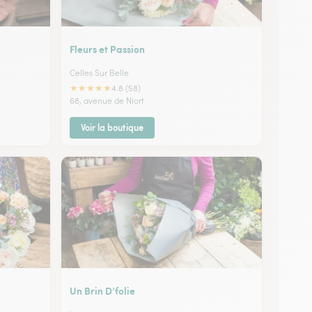
Fleurs et Passion
Celles Sur Belle
★
★
★
★
★
4.8 (58)
68, avenue de Niort
Voir la boutique
Un Brin D’folie