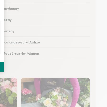
 à Parthenay
 à Lezay
à Cerizay
 à Coulonges-sur-l’Autize
 à Mauzé-sur-le-Mignon
à Échiré
à Celles-sur-Belle