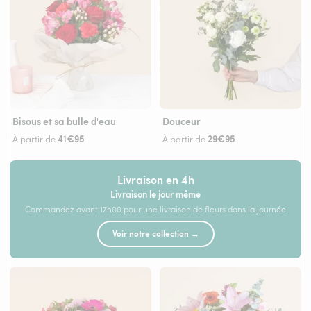
Bisous et sa bulle d'eau
Douceur
41€95
29€95
À partir de
À partir de
Livraison en 4h
Livraison le jour même
Commandez avant 17h00 pour une livraison de fleurs dans la journée
Voir notre collection →