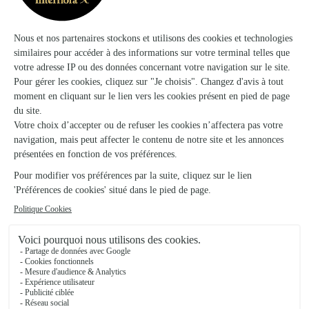
Vouvant
★
★
★
★
★
Bouquet obsèques
Les bouquets proposés pour les obsèques sont assez
diversifiés et la commande et paiements faciles
d’utilisation.Cependant, j’avais commandé un bouquet pour
10h dans une église et j’ai reçu un mail le matin du jour de la
commande indiquant une livraison…
11/03/2026
★
★
★
★
★
Très facile pour passer le commande en…
Très facile pour passer le commande en ligne. Délai de
livraison respecté.
19/04/2026