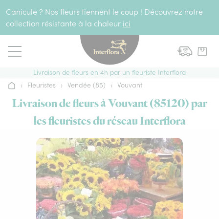
Aller au contenu
Canicule ? Nos fleurs tiennent le coup ! Découvrez notre
collection résistante à la chaleur
ici
Livraison de fleurs en 4h par un fleuriste Interflora
›
Fleuristes
›
Vendée (85)
›
Vouvant
Accueil
Livraison de fleurs à Vouvant (85120) par
les fleuristes du réseau Interflora