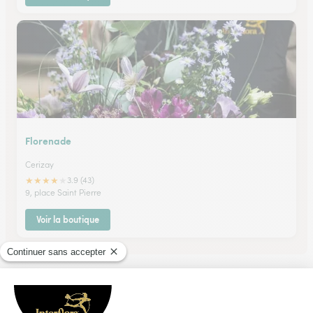
Florenade
Cerizay
★
★
★
★
★
3.9 (43)
9, place Saint Pierre
Voir la boutique
Ils ont fait livrer des fleurs ou une plante à