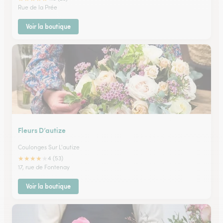
Rue de la Prée
Voir la boutique
Fleurs D’autize
Coulonges Sur L'autize
★
★
★
★
★
4 (53)
17, rue de Fontenay
Voir la boutique