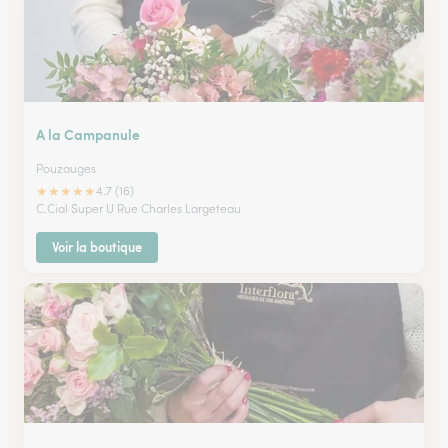
A la Campanule
Pouzauges
★
★
★
★
★
4.7 (16)
C.Cial Super U Rue Charles Largeteau
Voir la boutique