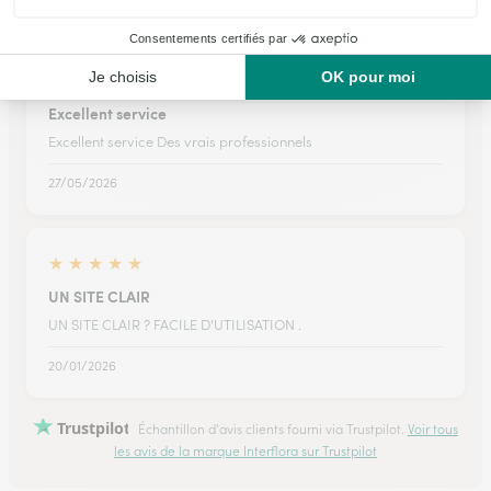
★
★
★
★
★
Excellent service
Excellent service Des vrais professionnels
27/05/2026
★
★
★
★
★
UN SITE CLAIR
UN SITE CLAIR ? FACILE D'UTILISATION .
20/01/2026
Trustpilot
Échantillon d'avis clients fourni via Trustpilot.
Voir tous
les avis de la marque Interflora sur Trustpilot