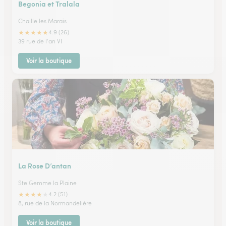
Begonia et Tralala
Chaille les Marais
★
★
★
★
★
4.9 (26)
39 rue de l'an VI
Voir la boutique
La Rose D’antan
Ste Gemme la Plaine
★
★
★
★
★
4.2 (51)
8, rue de la Normandelière
Voir la boutique