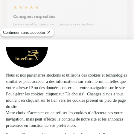
★
★
★
★
★
Consignes respectées
Livraison effectuée avec consignes respectées
30/04/2026
★
★
★
★
★
Formidable !
Formidable !
07/05/2026
★
★
★
★
★
Service client très efficace commande…
Service client très efficace commande remplacée avec
succès... Je recommande interflora