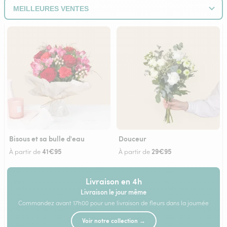
Bisous et sa bulle d'eau
Douceur
41€95
29€95
À partir de
À partir de
Livraison en 4h
Livraison le jour même
Commandez avant 17h00 pour une livraison de fleurs dans la journée
Voir notre collection →