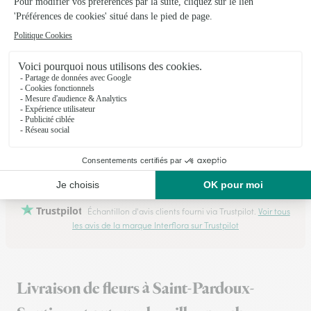
25/04/2026
★
★
★
★
★
J'ai fais livrer a ma meilleure amie…
J'ai fais livrer a ma meilleure amie pour son anniversaire un
bouquet des chocolats, elle était ravie !!!! Vu la chaleur j'avais
peur du résultat et finalement cela a été envoyé dans une
poche isotherme. Livré dans le temps en…
30/07/2026
Trustpilot
Échantillon d'avis clients fourni via Trustpilot.
Voir tous
les avis de la marque Interflora sur Trustpilot
Livraison de fleurs à Saint-Pardoux-