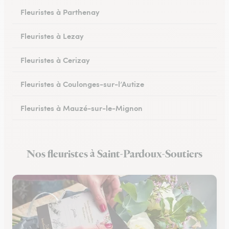
Fleuristes à Parthenay
Fleuristes à Lezay
Fleuristes à Cerizay
Fleuristes à Coulonges-sur-l’Autize
Fleuristes à Mauzé-sur-le-Mignon
Fleuristes à Échiré
Nos fleuristes à Saint-Pardoux-Soutiers
Fleuristes à Celles-sur-Belle