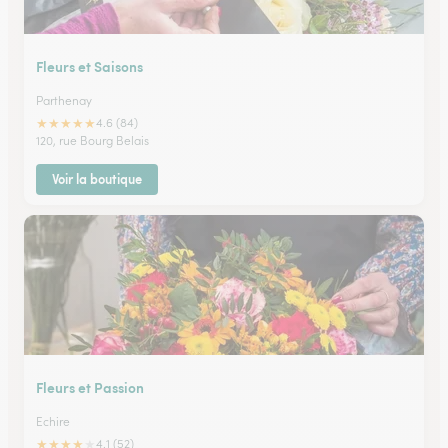
Fleurs et Saisons
Parthenay
★
★
★
★
★
4.6 (84)
120, rue Bourg Belais
Voir la boutique
Fleurs et Passion
Echire
★
★
★
★
★
4.1 (52)