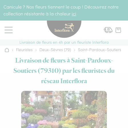
Aller au contenu
Canicule ? Nos fleurs tiennent le coup ! Découvrez notre
collection résistante à la chaleur
ici
Livraison de fleurs en 4h par un fleuriste Interflora
›
Fleuristes
›
Deux-Sèvres (79)
›
Saint-Pardoux-Soutiers
Accueil
Livraison de fleurs à Saint-Pardoux-
Soutiers (79310) par les fleuristes du
réseau Interflora