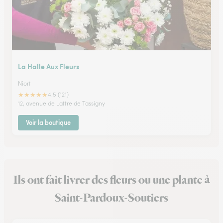
La Halle Aux Fleurs
Niort
★
★
★
★
★
4.5 (121)
12, avenue de Lattre de Tassigny
Voir la boutique
Ils ont fait livrer des fleurs ou une plante à
Saint-Pardoux-Soutiers