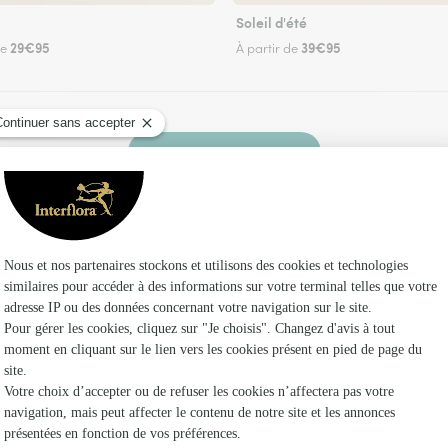
Soleil d'été
29€95
39€95
de
À partir de
Faire livrer des fleurs
ez un fleuriste Interflora à Liez et dans ses en
Les 
Fleuristes
Fleuristes
Fleuristes