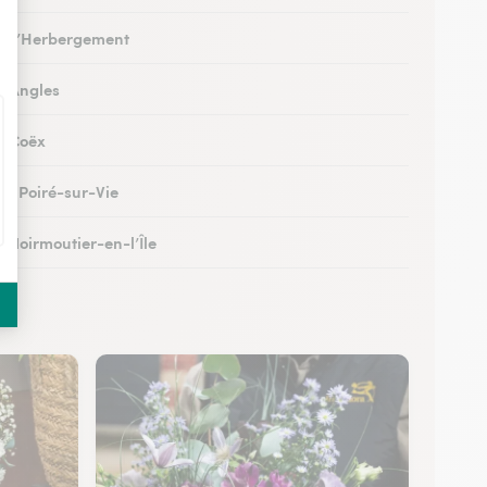
 à L’Herbergement
 à Angles
 à Coëx
au Poiré-sur-Vie
à Noirmoutier-en-l’Île
 à Brem-sur-Mer
 à Talmont-Saint-Hilaire