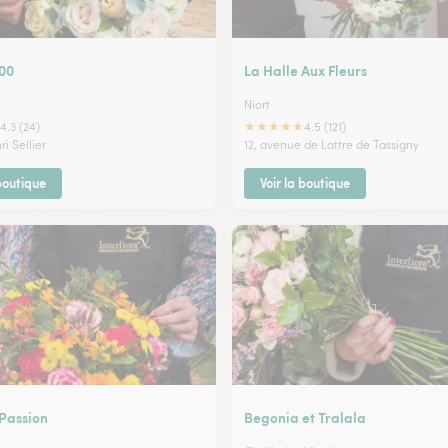
000
La Halle Aux Fleurs
Niort
★
★
★
★
★
4.3 (24)
4.5 (121)
i Sellier
12, avenue de Lattre de Tassigny
 boutique
Voir la boutique
 Passion
Begonia et Tralala