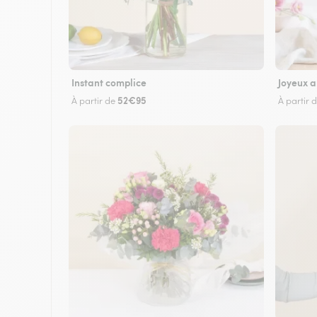
Instant complice
Joyeux a
52€95
À partir de
À partir 