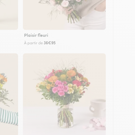
Plaisir fleuri
36€95
À partir de