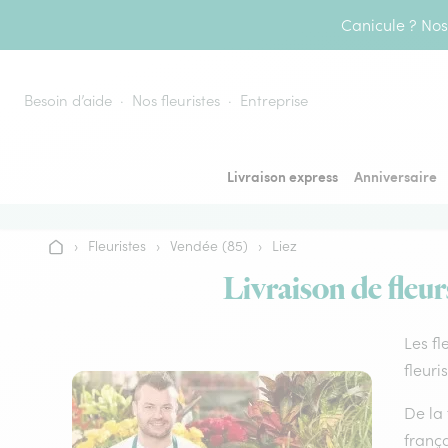
Aller au contenu
Canicule ? Nos 
Besoin d’aide
Nos fleuristes
Entreprise
Livraison express
Anniversaire
›
Fleuristes
›
Vendée (85)
›
Liez
Accueil
Livraison de fleur
Les fl
fleuri
De la 
frança