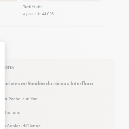
Tutti frutti
44€95
À partir de
virons
fleuristes en Vendée du réseau Interflora
 à La Roche-sur-Yon
 à Challans
 aux Sables-d’Olonne