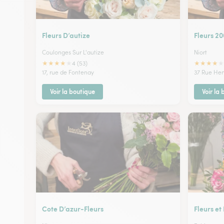
Fleurs D’autize
Fleurs 2
Coulonges Sur L'autize
Niort
★
★
★
★
★
★
★
★
★
★
4 (53)
17, rue de Fontenay
37 Rue Henr
Voir la boutique
Voir la
Cote D’azur-Fleurs
Fleurs et