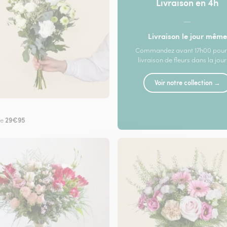
Livraison en 4h
—
Livraison le jour même
Commandez avant 17h00 pour
livraison de fleurs dans la jou
Voir notre collection →
29€95
de