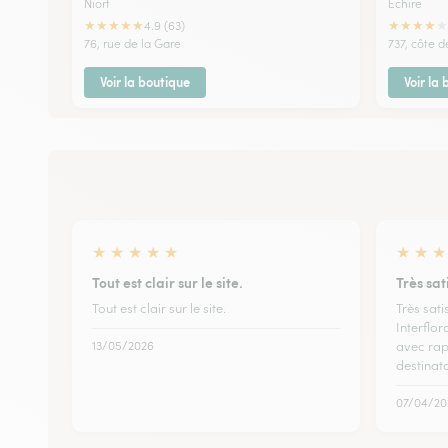
Niort
Echire
★
★
★
★
★
★
★
★
★
★
4.9 (63)
76, rue de la Gare
737, côte d
Voir la boutique
Voir la
★
★
★
★
★
★
★
★
Tout est clair sur le site.
Très sat
Tout est clair sur le site.
Très sati
Interflor
13/05/2026
avec rap
destinat
07/04/20