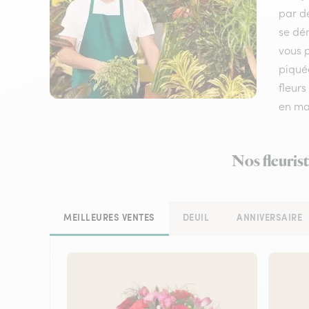
par de
se dém
vous 
piquée
fleurs
en mai
Nos fleurist
MEILLEURES VENTES
DEUIL
ANNIVERSAIRE