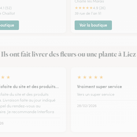
Chaille les Marais
★
★
★
★
★
4.1 (52)
4.9 (26)
e Chaillot
39 rue de l'an VI
 boutique
Voir la boutique
Ils ont fait livrer des fleurs ou une plante à Liez
★
★
★
★
★
★
★
isfaite du site et des produits…
Vraiment super service
sfaite du site et des produits
Vers un super service
a. Livraison faite au jour indiqué
pel du rendez-vous au
28/02/2026
aire. Je recommande Interflora
26