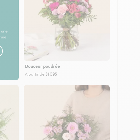
 une
rnée
Douceur poudrée
31€95
À partir de