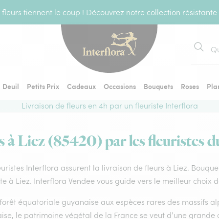
fleurs tiennent le coup ! Découvrez notre collection résistante
Recher
Deuil
Petits Prix
Cadeaux
Occasions
Bouquets
Roses
Pla
Livraison de fleurs en 4h par un fleuriste Interflora
s à Liez (85420) par les fleuristes d
euristes Interflora assurent la livraison de fleurs à Liez. Bouque
ste à Liez. Interflora Vendee vous guide vers le meilleur choix 
forêt équatoriale guyanaise aux espèces rares des massifs alp
ise, le patrimoine végétal de la France se veut d’une grande 