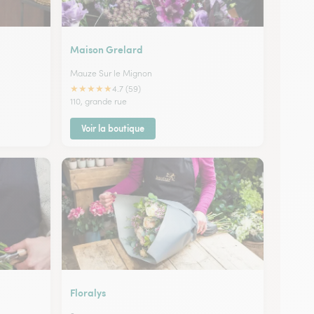
Maison Grelard
Mauze Sur le Mignon
★
★
★
★
★
4.7 (59)
110, grande rue
Voir la boutique
Floralys