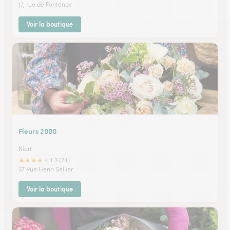
17, rue de Fontenay
Voir la boutique
Fleurs 2000
Niort
★
★
★
★
★
4.3 (24)
37 Rue Henri Sellier
Voir la boutique