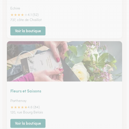
Echire
★
★
★
★
★
4.1 (52)
737, côte de Chaillot
Voir la boutique
Fleurs et Saisons
Parthenay
★
★
★
★
★
4.6 (84)
120, rue Bourg Belais
Voir la boutique