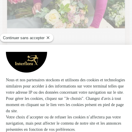
Fleurs et Passion
Celles Sur Belle
★
★
★
★
★
4.8 (58)
68, avenue de Niort
Voir la boutique
Ils ont fait livrer des fleurs ou une plante à
Tessonniere