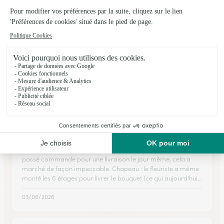
★
★
★
★
★
Très joli bouquet
J'ai pu choisir un très joli bouquet selon mes moyens avec une
bulle d'eau pour le conserver et une très jolie carte. La
livraison a été faite le jour et à l'heure dites pour les
obsèques. La famille a apprécié.
13/02/2026
★
★
★
★
★
une cliente ravie
Je suis vraiment très satisfaite de la prestation d'interflora,
passé commande pour une livraison le jour même, cela a
marché de façon impeccable. Chapeau : le fleuriste a même
monté les 6 étages pour livrer le bouquet (ce qui aujourd'hui…
03/06/2026