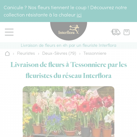
Aller au contenu
Canicule ? Nos fleurs tiennent le coup ! Découvrez notre
collection résistante à la chaleur
ici
Livraison de fleurs en 4h par un fleuriste Interflora
›
Fleuristes
›
Deux-Sèvres (79)
›
Tessonniere
Accueil
Livraison de fleurs à Tessonniere par les
fleuristes du réseau Interflora