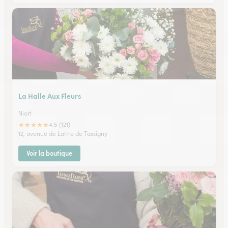
La Halle Aux Fleurs
Niort
★
★
★
★
★
4.5 (121)
12, avenue de Lattre de Tassigny
Voir la boutique