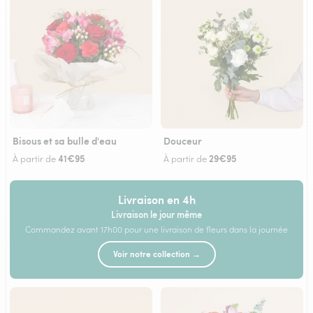
Bisous et sa bulle d'eau
Douceur
41€95
29€95
À partir de
À partir de
Livraison en 4h
Livraison le jour même
Commandez avant 17h00 pour une livraison de fleurs dans la journée
Voir notre collection →