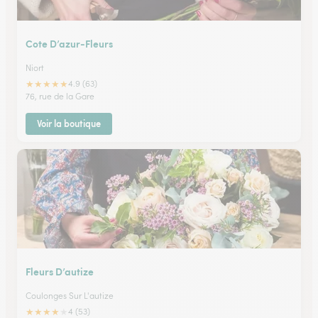
Cote D’azur-Fleurs
Niort
★
★
★
★
★
4.9 (63)
76, rue de la Gare
Voir la boutique
Fleurs D’autize
Coulonges Sur L'autize
★
★
★
★
★
4 (53)