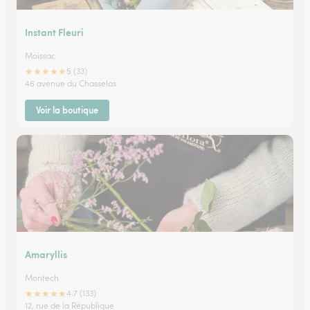
Instant Fleuri
Moissac
★
★
★
★
★
5 (33)
46 avenue du Chasselas
Voir la boutique
Amaryllis
Montech
★
★
★
★
★
4.7 (133)
12, rue de la République