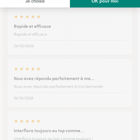
★
★
★
★
★
Rapide et efficace
Rapide et efficace
24/02/2026
★
★
★
★
★
Vous avez répondu parfaitement à ma…
Vous avez répondu parfaitement à ma demande
19/05/2026
★
★
★
★
★
Interflora toujours au top comme…
Interflora toujours au top comme toujours !