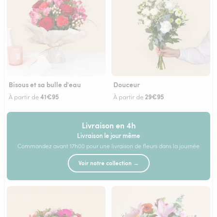
Bisous et sa bulle d'eau
Douceur
41€95
29€95
À partir de
À partir de
Livraison en 4h
Livraison le jour même
Commandez avant 17h00 pour une livraison de fleurs dans la journée
Voir notre collection →