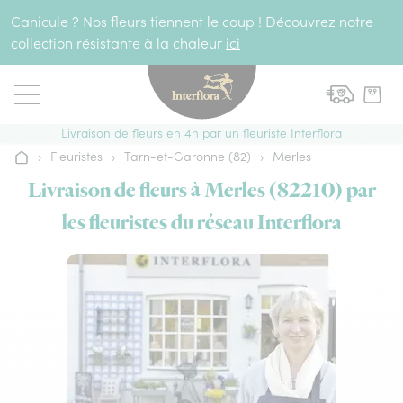
Aller au contenu
Canicule ? Nos fleurs tiennent le coup ! Découvrez notre
collection résistante à la chaleur
ici
Livraison de fleurs en 4h par un fleuriste Interflora
›
Fleuristes
›
Tarn-et-Garonne (82)
›
Merles
Accueil
Livraison de fleurs à Merles (82210) par
les fleuristes du réseau Interflora