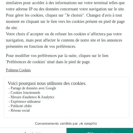
Le Jardin D’eloise
Pont du Casse
★
★
★
★
★
4.8 (39)
974, avenue de Cahors
Voir la boutique
Ils ont fait livrer des fleurs ou une plante à
Merles