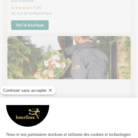
Bon Encontre
★
★
★
★
★
4.7 (31)
26, rue de la République
Voir la boutique
Le Pommier D’amour
Laroque Timbaut
★
★
★
★
★
4.6 (40)
Place de l'Eglise
Voir la boutique