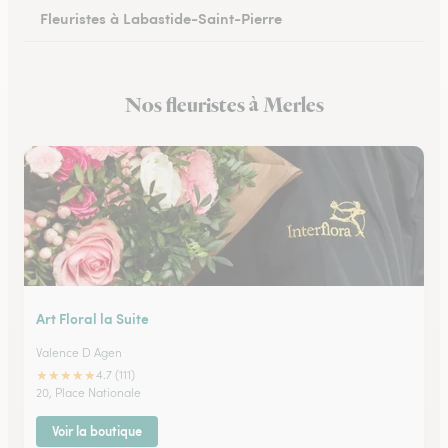
Fleuristes à Labastide-Saint-Pierre
Nos fleuristes à Merles
Art Floral la Suite
Valence D Agen
★
★
★
★
★
4.7 (111)
20, Place Nationale
Voir la boutique