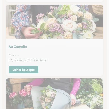
Au Camelia
Moissac
45, boulevard Camille Delthil
Voir la boutique