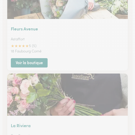
Fleurs Avenue
Astaffort
★
★
★
★
★
5 (5)
18 Faubourg Corné
Voir la boutique
La Riviera