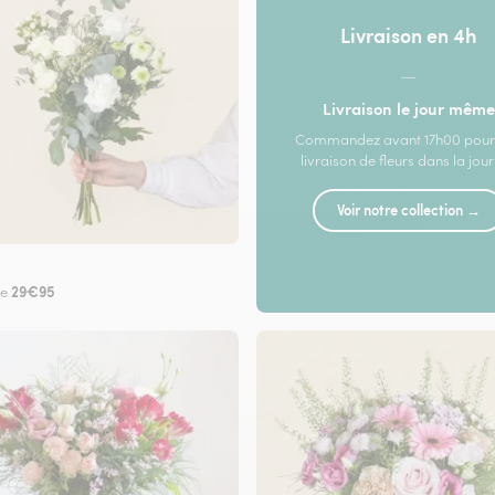
Livraison en 4h
—
Livraison le jour même
Commandez avant 17h00 pour
livraison de fleurs dans la jou
Voir notre collection →
29€95
de