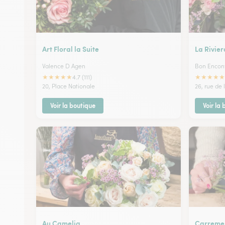
Art Floral la Suite
La Rivier
Valence D Agen
Bon Encon
★
★
★
★
★
★
★
★
★
★
4.7 (111)
20, Place Nationale
26, rue de
Voir la boutique
Voir la
Au Camelia
Carremen