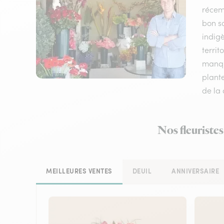
récem
bon sc
indigè
territ
manque
plante
de la 
Nos fleuristes
MEILLEURES VENTES
DEUIL
ANNIVERSAIRE