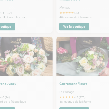
Moissac
★
★
★
★
★
4.4 (557)
5 (33)
ard Edouard Lacour
46 avenue du Chasselas
 boutique
Voir la boutique
 Renouveau
Carrement Fleurs
Le Passage
★
★
★
★
★
4.6 (74)
4.5 (278)
ard de la République
48, avenue de la Marne