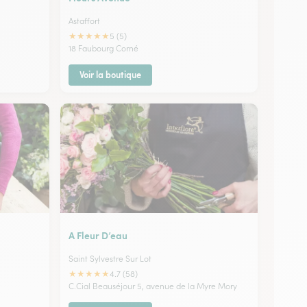
Astaffort
★
★
★
★
★
5 (5)
18 Faubourg Corné
Voir la boutique
A Fleur D’eau
Saint Sylvestre Sur Lot
★
★
★
★
★
4.7 (58)
C.Cial Beauséjour 5, avenue de la Myre Mory