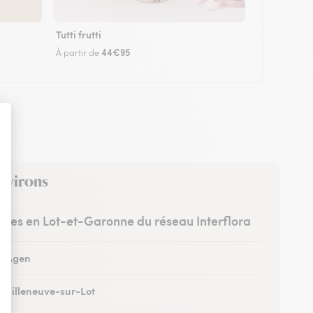
Tutti frutti
44€95
À partir de
environs
istes en Lot-et-Garonne du réseau Interflora
 à Agen
à Villeneuve-sur-Lot