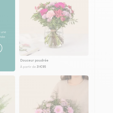
 une
rnée
Douceur poudrée
31€95
À partir de