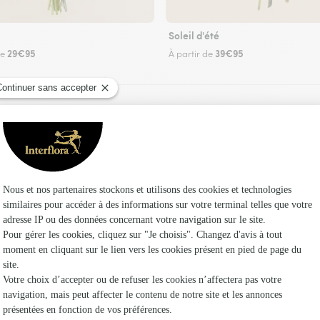
Soleil d'été
29€95
39€95
de
À partir de
Faire livrer des fleurs
 un fleuriste Interflora à Grayssas et dans ses 
Les fleur
Fleuristes
Fleuristes 