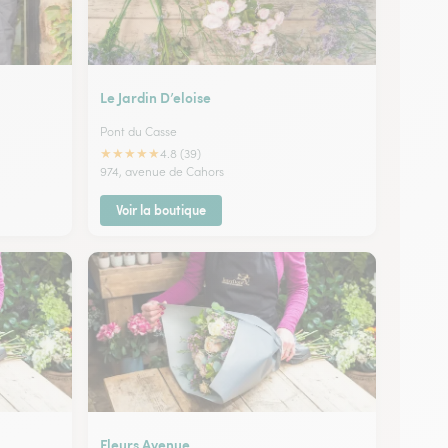
Le Jardin D’eloise
Pont du Casse
★
★
★
★
★
4.8 (39)
974, avenue de Cahors
Voir la boutique
Fleurs Avenue