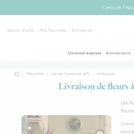
Aller au contenu
Canicule ? Nos 
Besoin d’aide
Nos fleuristes
Entreprise
Livraison express
Anniversaire
›
Fleuristes
›
Lot-et-Garonne (47)
›
Grayssas
Accueil
Livraison de fleurs 
Les fl
fleuri
Comme 
envir