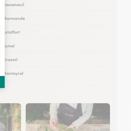
 à Casseneuil
s à Marmande
à Astaffort
 à Fumel
à Virazeil
 à Montayral
 à Tonneins
 à Monflanquin