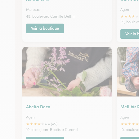
Moissac
Agen
★
★
★
★
★
45, boulevard Camille Delthil
39, boulev
Voir la boutique
Voir la
Abelia Deco
Mellibis
Agen
Agen
★
★
★
★
★
★
★
★
★
★
4.4 (45)
10 place Jean-Baptiste Durand
10, boulev