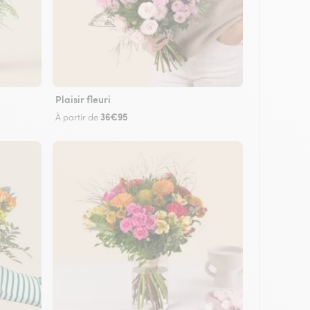
Plaisir fleuri
36€95
À partir de