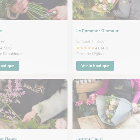
a
Le Pommier D’amour
tre
Laroque Timbaut
★
★
★
★
★
4.7 (31)
4.6 (40)
 la République
Place de l'Eglise
 boutique
Voir la boutique
t Fleurs
Instant Fleuri