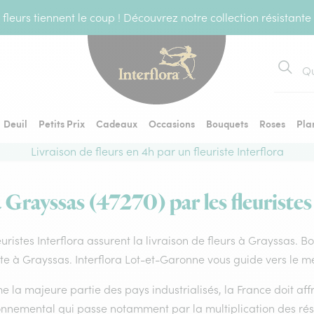
fleurs tiennent le coup ! Découvrez notre collection résistante
Recher
Deuil
Petits Prix
Cadeaux
Occasions
Bouquets
Roses
Pla
Livraison de fleurs en 4h par un fleuriste Interflora
à Grayssas (47270) par les fleuristes
euristes Interflora assurent la livraison de fleurs à Grayssas. B
ste à Grayssas. Interflora Lot-et-Garonne vous guide vers le me
la majeure partie des pays industrialisés, la France doit affro
onnemental qui passe notamment par la multiplication des rése