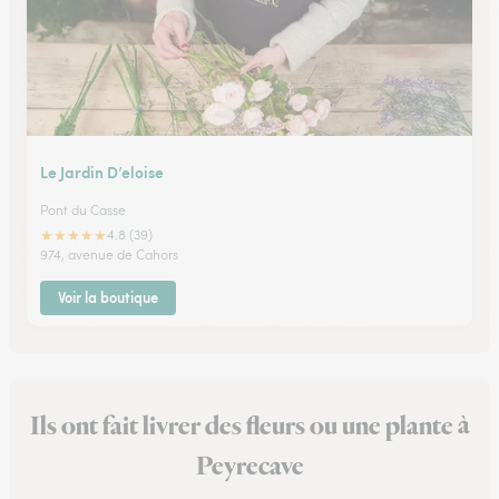
Le Jardin D’eloise
Pont du Casse
★
★
★
★
★
4.8 (39)
974, avenue de Cahors
Voir la boutique
Ils ont fait livrer des fleurs ou une plante à
Peyrecave