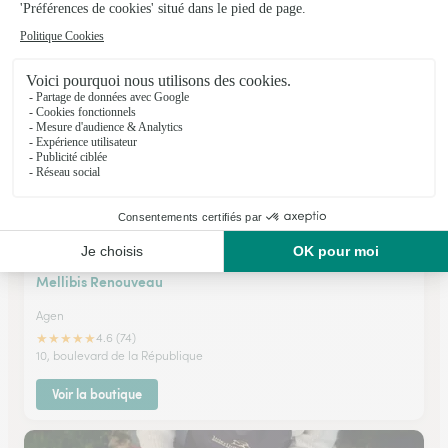
★
★
★
★
★
4.4 (45)
10 place Jean-Baptiste Durand
Voir la boutique
Mellibis Renouveau
Agen
★
★
★
★
★
4.6 (74)
10, boulevard de la République
Voir la boutique