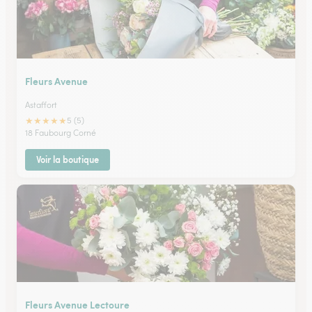
Fleurs Avenue
Astaffort
★
★
★
★
★
5 (5)
18 Faubourg Corné
Voir la boutique
Fleurs Avenue Lectoure