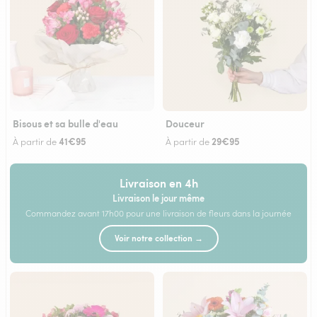
Bisous et sa bulle d'eau
Douceur
41€95
29€95
À partir de
À partir de
Livraison en 4h
Livraison le jour même
Commandez avant 17h00 pour une livraison de fleurs dans la journée
Voir notre collection →