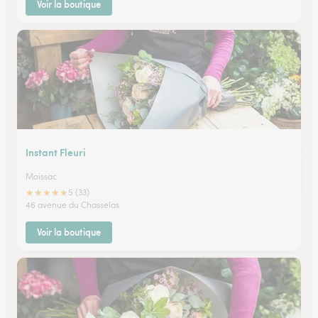
Voir la boutique
Instant Fleuri
Moissac
★
★
★
★
★
5 (33)
46 avenue du Chasselas
Voir la boutique