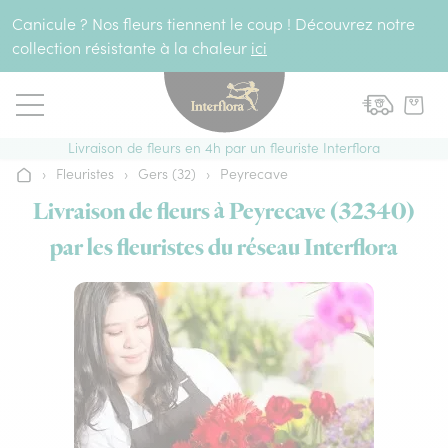
Aller au contenu
Canicule ? Nos fleurs tiennent le coup ! Découvrez notre
collection résistante à la chaleur
ici
Livraison de fleurs en 4h par un fleuriste Interflora
›
Fleuristes
›
Gers (32)
›
Peyrecave
Accueil
Livraison de fleurs à Peyrecave (32340)
par les fleuristes du réseau Interflora