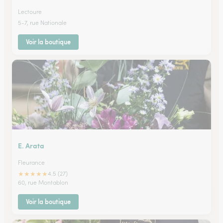
Lectoure
5-7, rue Nationale
Voir la boutique
E. Arata
Fleurance
★
★
★
★
★
4.5 (27)
60, rue Montablon
Voir la boutique