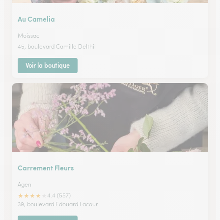
Au Camelia
Moissac
45, boulevard Camille Delthil
Voir la boutique
Carrement Fleurs
Agen
★
★
★
★
★
4.4 (557)
39, boulevard Edouard Lacour