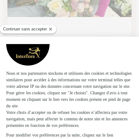
Carrement Fleurs
Le Passage
★
★
★
★
★
4.5 (278)
48, avenue de la Marne
Voir la boutique
Abelia Deco
Agen