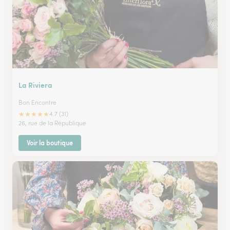
La Riviera
Bon Encontre
★
★
★
★
★
4.7 (31)
26, rue de la République
Voir la boutique