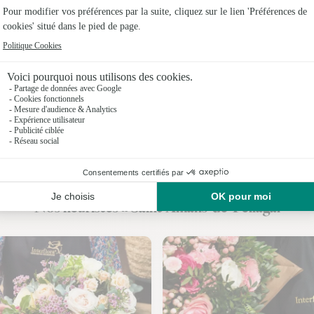
Fleuristes
Fleuristes
Fleuristes
Fleuristes
Nos fleuristes à Saint-Amans-de-Pellagal