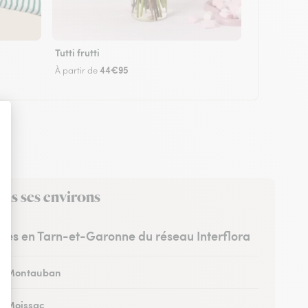
Tutti frutti
44€95
À partir de
ans ses environs
istes en Tarn-et-Garonne du réseau Interflora
 à Montauban
 à Moissac