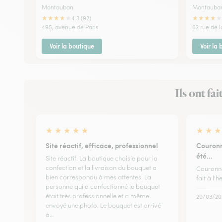
Montauban
Montauba
★
★
★
★
★
★
★
★
★
★
4.3 (92)
495, avenue de Paris
62 rue de l
Voir la boutique
Voir la
Ils ont fa
★
★
★
★
★
★
★
★
Site réactif, efficace, professionnel
Couronn
été…
Site réactif. La boutique choisie pour la
confection et la livraison du bouquet a
Couronne
bien correspondu à mes attentes. La
fait à l'
personne qui a confectionné le bouquet
était très professionnelle et a même
20/03/20
envoyé une photo. Le bouquet est arrivé
à…