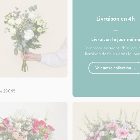
Livraison en 4h
—
Livraison le jour même
Commandez avant 17h00 pour
livraison de fleurs dans la jou
Voir notre collection →
29€95
de