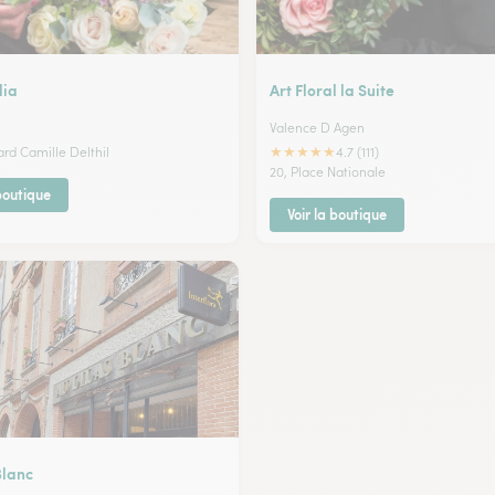
lia
Art Floral la Suite
Valence D Agen
★
★
★
★
★
ard Camille Delthil
4.7 (111)
20, Place Nationale
 boutique
Voir la boutique
Blanc