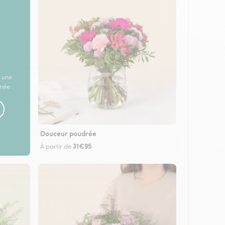
 une
rnée
Douceur poudrée
31€95
À partir de