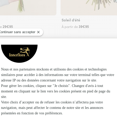
Soleil d'été
29€95
39€95
de
À partir de
Faire livrer des fleurs
riste Interflora à Saint-Amans-de-Pellagal et d
Les fleur
Fleuristes
Fleuristes