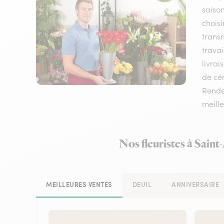
saison
choisi
transm
travai
livrai
de cér
Rendez
meille
Nos fleuristes à Saint
MEILLEURES VENTES
DEUIL
ANNIVERSAIRE