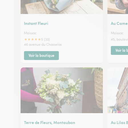
Instant Fleuri
Au Came
Moissac
Moissac
★
★
★
★
★
5 (33)
45, boulev
46 avenue du Chasselas
Voir la
Voir la boutique
Terre de Fleurs, Montauban
Au Lilas 