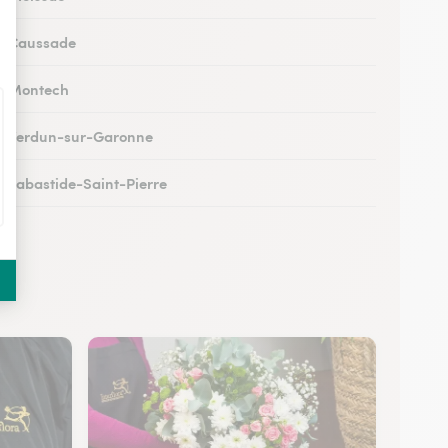
 à Caussade
 à Montech
 à Verdun-sur-Garonne
 à Labastide-Saint-Pierre