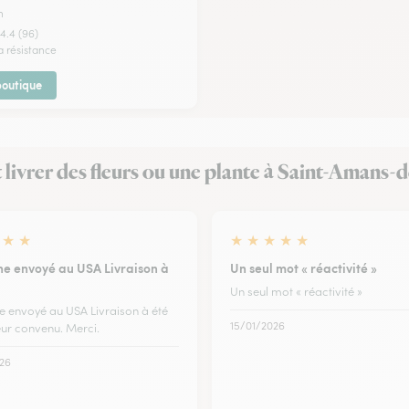
n
4.4 (96)
a résistance
 boutique
it livrer des fleurs ou une plante à Saint-Amans-
★
★
★
★
★
★
★
e envoyé au USA Livraison à
Un seul mot « réactivité »
Un seul mot « réactivité »
 envoyé au USA Livraison à été
15/01/2026
heur convenu. Merci.
26