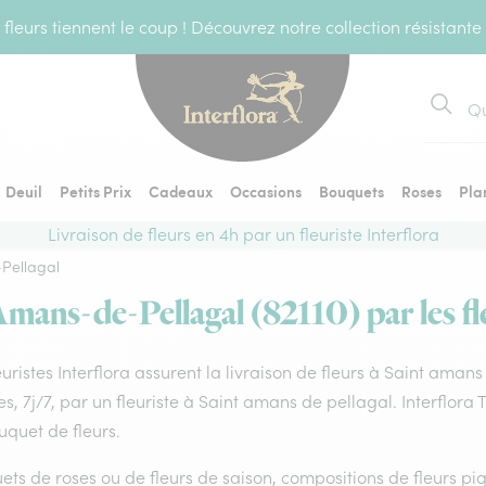
fleurs tiennent le coup ! Découvrez notre collection résistante
Recher
Deuil
Petits Prix
Cadeaux
Occasions
Bouquets
Roses
Pla
Livraison de fleurs en 4h par un fleuriste Interflora
Pellagal
Amans-de-Pellagal (82110) par les fl
euristes Interflora assurent la livraison de fleurs à Saint aman
s, 7j/7, par un fleuriste à Saint amans de pellagal. Interflora
uquet de fleurs.
ts de roses ou de fleurs de saison, compositions de fleurs piq