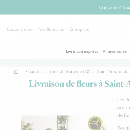
Aller au contenu
Canicule ? Nos 
Besoin d’aide
Nos fleuristes
Entreprise
Livraison express
Anniversaire
›
Fleuristes
›
Tarn-et-Garonne (82)
›
Saint-Amans-de-
Accueil
Livraison de fleurs à Saint-
Les fl
propre
de bo
Bouque