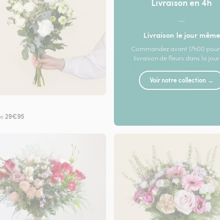
Livraison en 4h
—
Livraison le jour même
Commandez avant 17h00 pour
livraison de fleurs dans la jou
Voir notre collection →
29€95
de