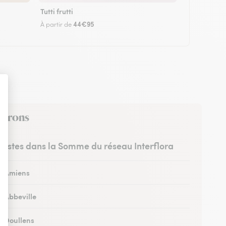
Tutti frutti
44€95
À partir de
nvirons
uristes dans la Somme du réseau Interflora
 à Amiens
à Abbeville
à Doullens