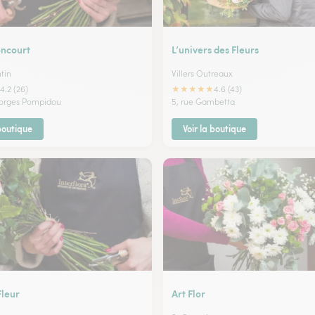
oncourt
L’univers des Fleurs
tin
Villers Outreaux
★
★
★
★
★
4.2 (26)
4.6 (43)
eorges Pompidou
5, rue Gambetta
 boutique
Voir la boutique
Fleur
Art Flor