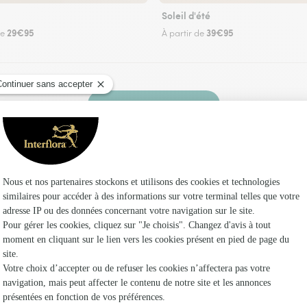
Soleil d'été
29€95
39€95
de
À partir de
Faire livrer des fleurs
z un fleuriste Interflora à Roisel et dans ses e
Les fle
Fleuristes
Fleuristes 
Fleuristes 