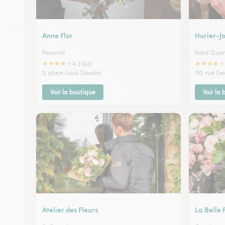
Anne Flor
Hurier-J
Peronne
Saint Quen
★
★
★
★
★
★
★
★
★
★
4.3 (42)
3, place Louis Daudré
110, rue G
Voir la boutique
Voir la
Atelier des Fleurs
La Belle 