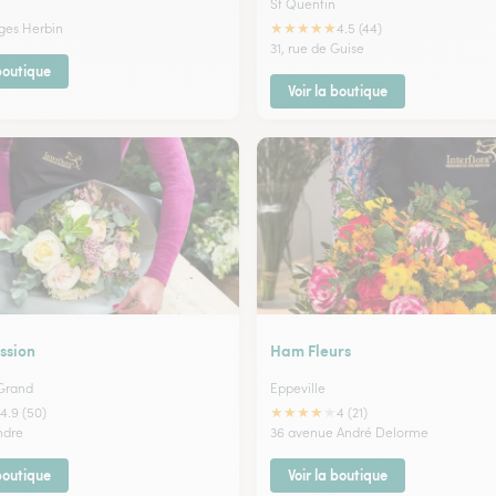
St Quentin
★
★
★
★
★
ges Herbin
4.5 (44)
31, rue de Guise
 boutique
Voir la boutique
ssion
Ham Fleurs
 Grand
Eppeville
★
★
★
★
★
4.9 (50)
4 (21)
ndre
36 avenue André Delorme
 boutique
Voir la boutique