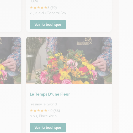
HAM
★
★
★
★
★
5 (70)
25, rue du General Foy
Voir la boutique
Le Temps D’une Fleur
Fresnoy le Grand
★
★
★
★
★
4.9 (56)
8 bis, Place Vatin
Voir la boutique