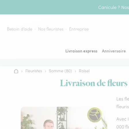
Aller au contenu
Canicule ? Nos 
Besoin d’aide
Nos fleuristes
Entreprise
Livraison express
Anniversaire
›
Fleuristes
›
Somme (80)
›
Roisel
Accueil
Livraison de fleurs
Les fl
fleuri
Avec I
000 fl