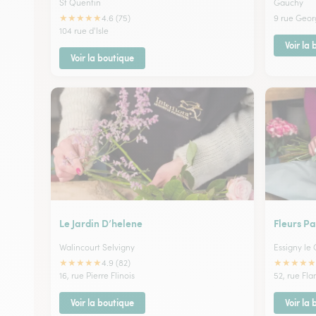
St Quentin
Gauchy
★
★
★
★
★
4.6 (75)
9 rue Geor
104 rue d'Isle
Voir la
Voir la boutique
Le Jardin D’helene
Fleurs Pa
Walincourt Selvigny
Essigny le
★
★
★
★
★
★
★
★
★
★
4.9 (82)
16, rue Pierre Flinois
52, rue Fla
Voir la boutique
Voir la