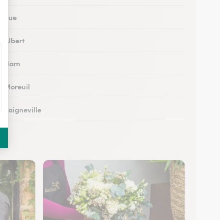
à Rue
à Albert
 à Ham
à Moreuil
à Saigneville
à Airaines
à Corbie