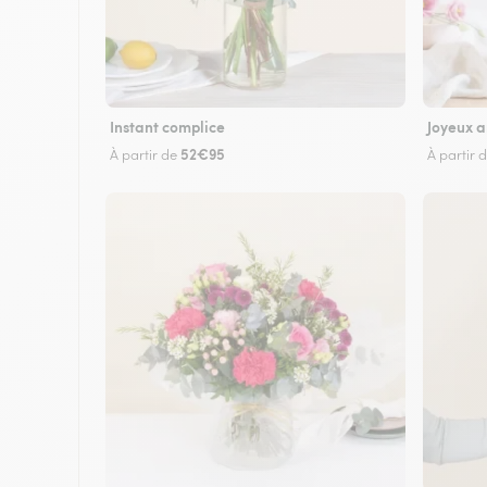
Instant complice
Joyeux a
52€95
À partir de
À partir 