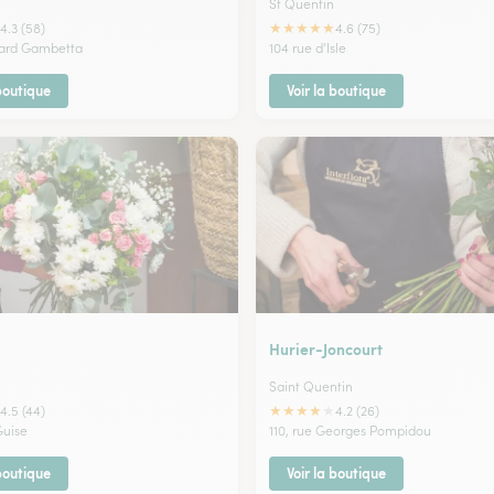
St Quentin
★
★
★
★
★
4.3 (58)
4.6 (75)
vard Gambetta
104 rue d'Isle
 boutique
Voir la boutique
Hurier-Joncourt
Saint Quentin
★
★
★
★
★
4.5 (44)
4.2 (26)
Guise
110, rue Georges Pompidou
 boutique
Voir la boutique