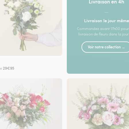
Livraison en 4h
—
Livraison le jour même
Commandez avant 17h00 pour
livraison de fleurs dans la jou
Voir notre collection →
29€95
de