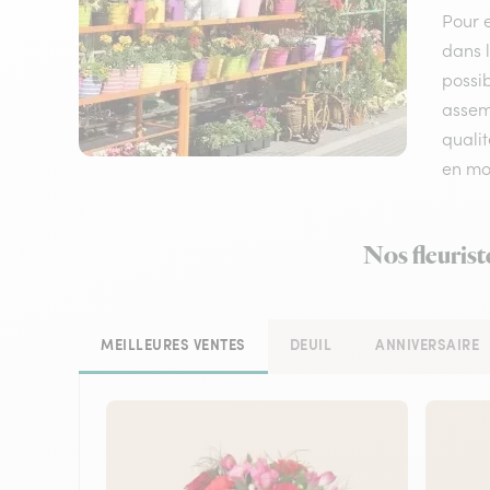
Pour e
dans l
possib
assemb
qualit
en mo
Nos fleurist
MEILLEURES VENTES
DEUIL
ANNIVERSAIRE