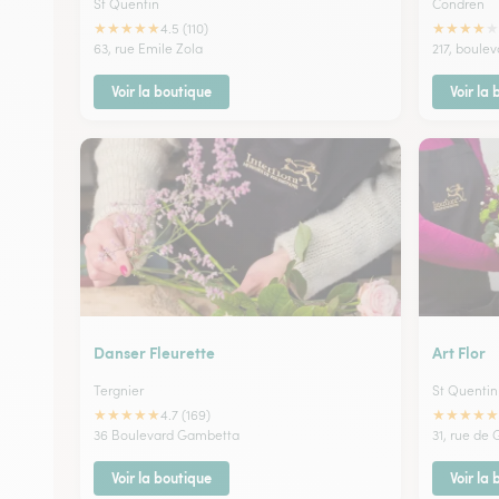
St Quentin
Condren
★
★
★
★
★
★
★
★
★
★
4.5 (110)
63, rue Emile Zola
217, boule
Voir la boutique
Voir la
Danser Fleurette
Art Flor
Tergnier
St Quentin
★
★
★
★
★
★
★
★
★
★
4.7 (169)
36 Boulevard Gambetta
31, rue de 
Voir la boutique
Voir la