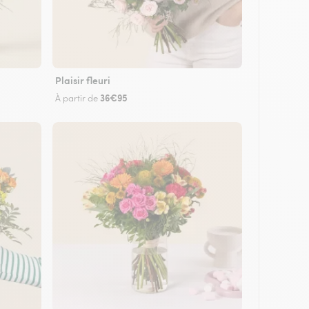
Plaisir fleuri
36€95
À partir de