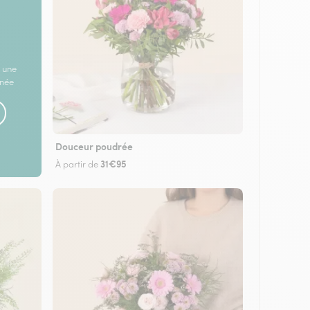
 une
rnée
Douceur poudrée
31€95
À partir de