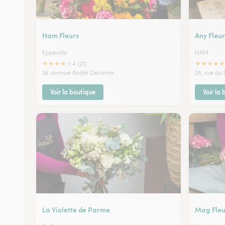
Ham Fleurs
Any Fleu
Eppeville
HAM
★
★
★
★
★
★
★
★
★
★
4 (21)
36 avenue André Delorme
25, rue du
Voir la boutique
Voir la
La Violette de Parme
Mag Fleu