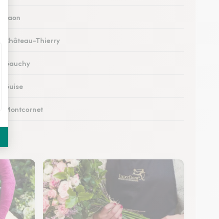
 à Laon
 à Château-Thierry
 à Gauchy
à Guise
 à Montcornet
 à Condren
 à Chauny