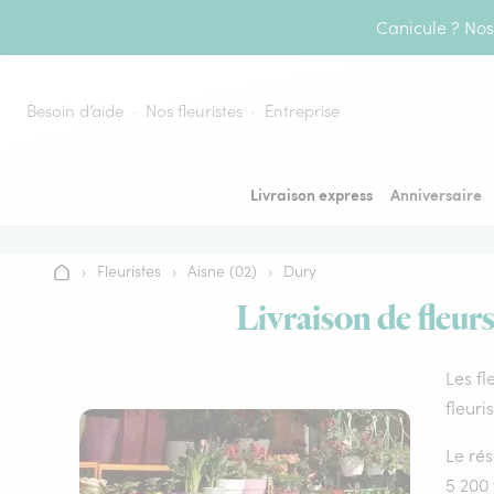
Aller au contenu
Canicule ? Nos 
Besoin d’aide
Nos fleuristes
Entreprise
Livraison express
Anniversaire
›
Fleuristes
›
Aisne (02)
›
Dury
Accueil
Livraison de fleur
Les fl
fleuri
Le rés
5 200 