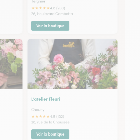
Tergnier
★
★
★
★
★
4.8 (200)
76, boulevard Gambetta
Voir la boutique
L’atelier Fleuri
Chauny
★
★
★
★
★
4.5 (102)
28, rue de la Chaussée
Voir la boutique