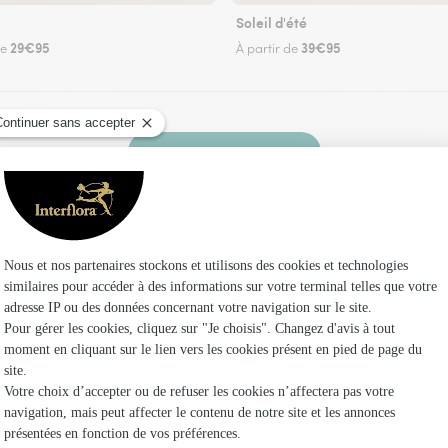
Soleil d'été
29€95
39€95
de
À partir de
Faire livrer des fleurs
ez un fleuriste Interflora à Dury et dans ses en
Les f
Fleuristes
Fleuristes 
Fleuristes 