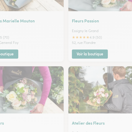
rs Marielle Mouton
Fleurs Passion
Essigny le Grand
★
★
★
★
★
5 (70)
4.9 (50)
 General Foy
52, rue Flandre
 boutique
Voir la boutique
rs
Atelier des Fleurs