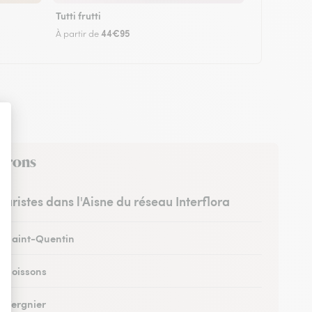
Tutti frutti
44€95
À partir de
virons
leuristes dans l'Aisne du réseau Interflora
 à Saint-Quentin
à Soissons
à Tergnier