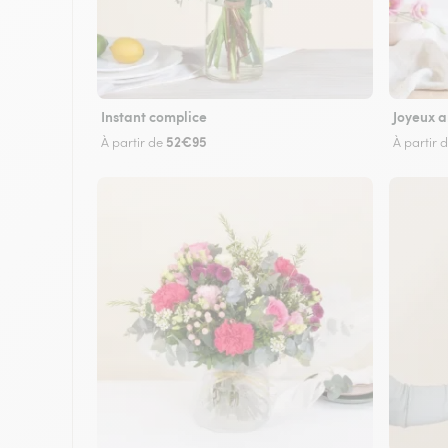
Instant complice
Joyeux a
52€95
À partir de
À partir 