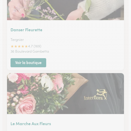
Danser Fleurette
Tergnier
★
★
★
★
★
4.7 (169)
36 Boulevard Gambetta
Voir la boutique
Le Marche Aux Fleurs