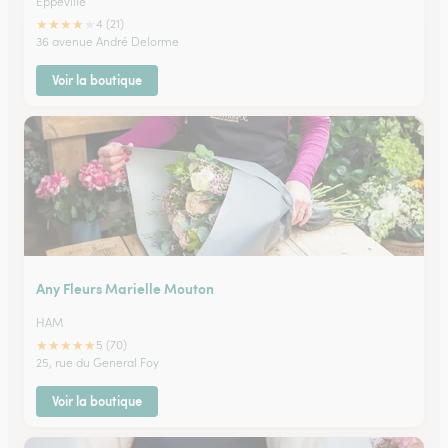
Eppeville
★
★
★
★
★
4 (21)
36 avenue André Delorme
Voir la boutique
Any Fleurs Marielle Mouton
HAM
★
★
★
★
★
5 (70)
25, rue du General Foy
Voir la boutique