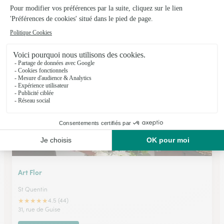
Atelier des Fleurs
St Quentin
★
★
★
★
★
4.6 (75)
104 rue d'Isle
Voir la boutique
Art Flor
St Quentin
★
★
★
★
★
4.5 (44)
31, rue de Guise