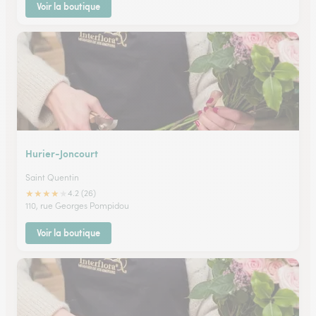
Voir la boutique
Hurier-Joncourt
Saint Quentin
★
★
★
★
★
4.2 (26)
110, rue Georges Pompidou
Voir la boutique