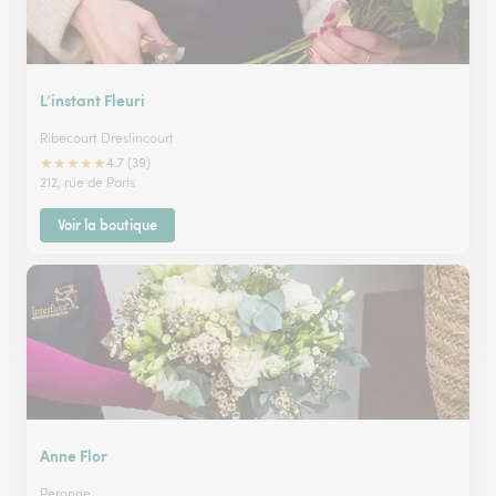
L’instant Fleuri
Ribecourt Dreslincourt
★
★
★
★
★
4.7 (39)
212, rue de Paris
Voir la boutique
Anne Flor
Peronne