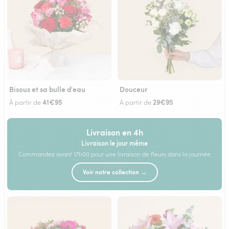
Bisous et sa bulle d'eau
Douceur
41€95
29€95
À partir de
À partir de
Livraison en 4h
Livraison le jour même
Commandez avant 17h00 pour une livraison de fleurs dans la journée
Voir notre collection →