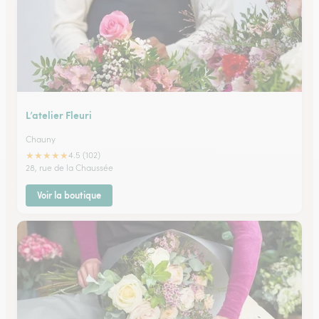
L’atelier Fleuri
Chauny
★
★
★
★
★
4.5 (102)
28, rue de la Chaussée
Voir la boutique