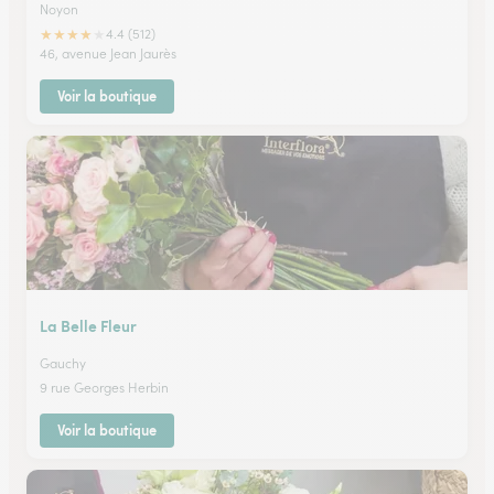
Noyon
★
★
★
★
★
4.4 (512)
46, avenue Jean Jaurès
Voir la boutique
La Belle Fleur
Gauchy
9 rue Georges Herbin
Voir la boutique