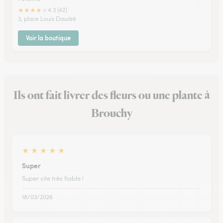
★
★
★
★
★
4.3 (42)
3, place Louis Daudré
Voir la boutique
Ils ont fait livrer des fleurs ou une plante à
Brouchy
★
★
★
★
★
Super
Super site très fiable !
18/03/2026