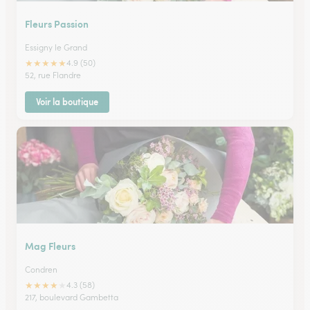
Fleurs Passion
Essigny le Grand
★
★
★
★
★
4.9 (50)
52, rue Flandre
Voir la boutique
Mag Fleurs
Condren
★
★
★
★
★
4.3 (58)
217, boulevard Gambetta