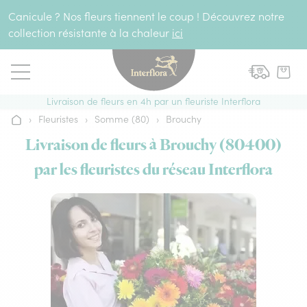
Aller au contenu
Canicule ? Nos fleurs tiennent le coup ! Découvrez notre
collection résistante à la chaleur
ici
Livraison de fleurs en 4h par un fleuriste Interflora
›
Fleuristes
›
Somme (80)
›
Brouchy
Accueil
Livraison de fleurs à Brouchy (80400)
par les fleuristes du réseau Interflora