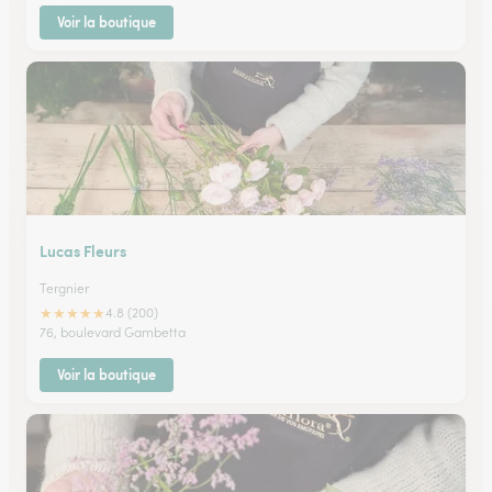
Voir la boutique
Lucas Fleurs
Tergnier
★
★
★
★
★
4.8 (200)
76, boulevard Gambetta
Voir la boutique