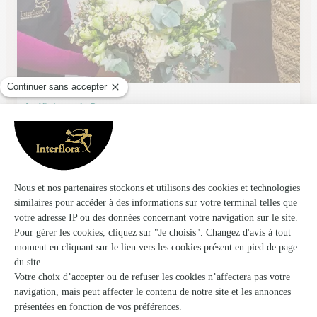
La Violette de Parme
St Quentin
★
★
★
★
★
4.5 (110)
63, rue Emile Zola
Voir la boutique