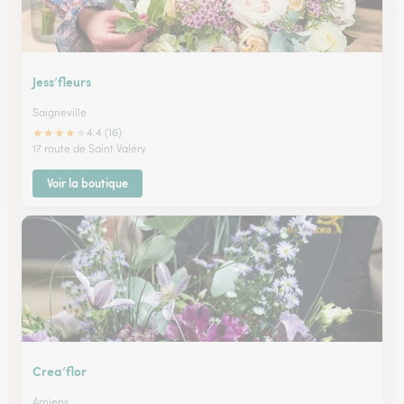
Jess’fleurs
Saigneville
★
★
★
★
★
4.4 (16)
17 route de Saint Valéry
Voir la boutique
Crea’flor
Amiens