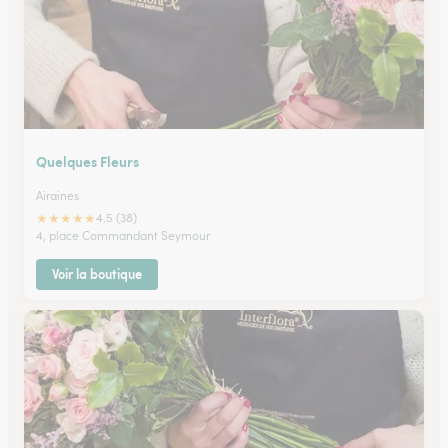
Quelques Fleurs
Airaines
★
★
★
★
★
4.5 (38)
4, place Commandant Seymour
Voir la boutique