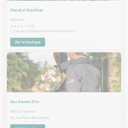
Maud et Gauthier
Abbeville
★
★
★
★
★
3 (11)
C.Cial des 2 Vallées Avenue Vincent Auriol
Voir la boutique
Aux Genets D’or
Ailly Sur Somme
60, rue Pierre Brossolette