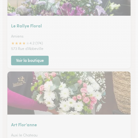
Le Rallye Floral
Amiens
★
★
★
★
★
4.2 (174)
573 Rue d'Abbeville
Voir la boutique
Art Flor’anne
Auxi le Chateau