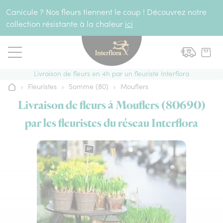
Aller au contenu
Canicule ? Nos fleurs tiennent le coup ! Découvrez notre
collection résistante à la chaleur
ici
Livraison de fleurs en 4h par un fleuriste Interflora
›
Fleuristes
›
Somme (80)
›
Mouflers
Accueil
Livraison de fleurs à Mouflers (80690)
par les fleuristes du réseau Interflora