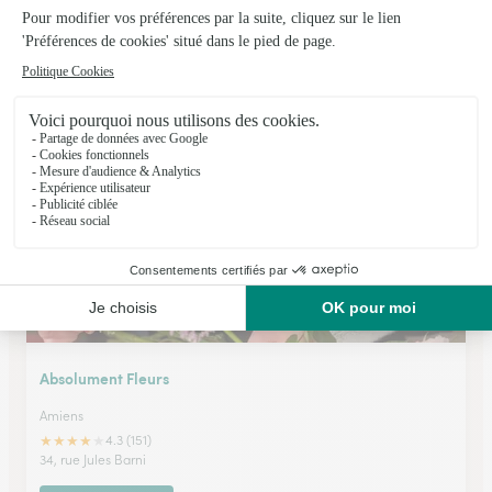
Art Floral
Doullens
★
★
★
★
★
4.6 (79)
1, avenue Maréchal Leclerc
Voir la boutique
Absolument Fleurs
Amiens
★
★
★
★
★
4.3 (151)
34, rue Jules Barni