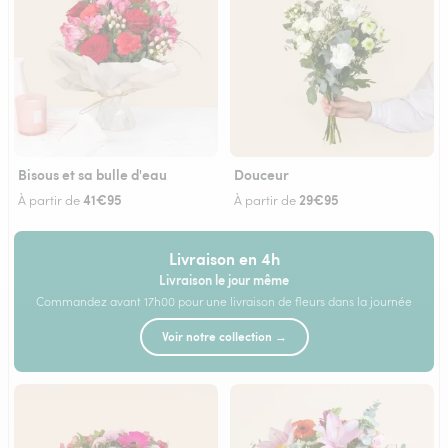
Bisous et sa bulle d'eau
Douceur
41€95
29€95
À partir de
À partir de
Livraison en 4h
Livraison le jour même
Commandez avant 17h00 pour une livraison de fleurs dans la journée
Voir notre collection →