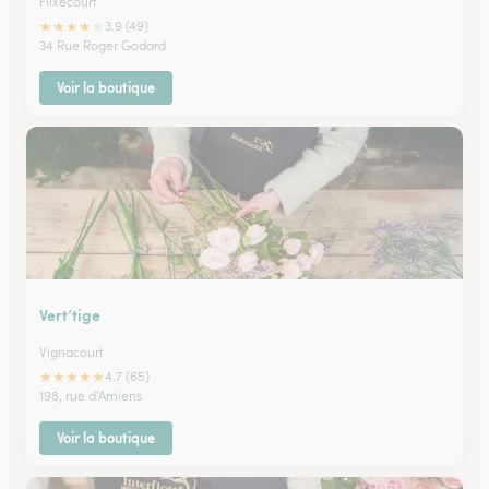
Flixecourt
★
★
★
★
★
3.9 (49)
34 Rue Roger Godard
Voir la boutique
Vert’tige
Vignacourt
★
★
★
★
★
4.7 (65)
198, rue d'Amiens
Voir la boutique