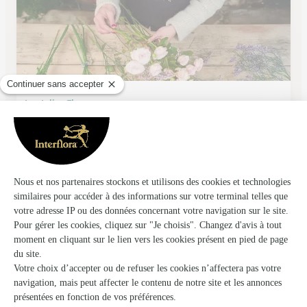
Les Jolies Fleurs
Doullens
★
★
★
★
★
4.8 (61)
34 rue du commandement unique
Voir la boutique