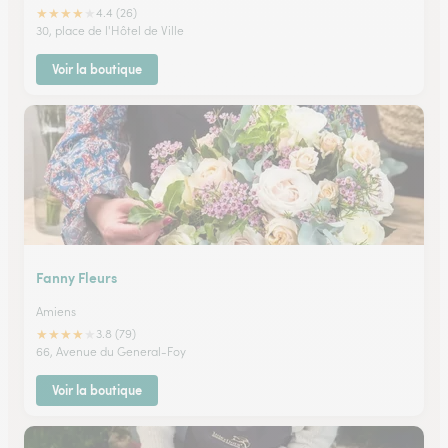
★
★
★
★
★
4.4 (26)
30, place de l'Hôtel de Ville
Voir la boutique
Fanny Fleurs
Amiens
★
★
★
★
★
3.8 (79)
66, Avenue du General-Foy
Voir la boutique