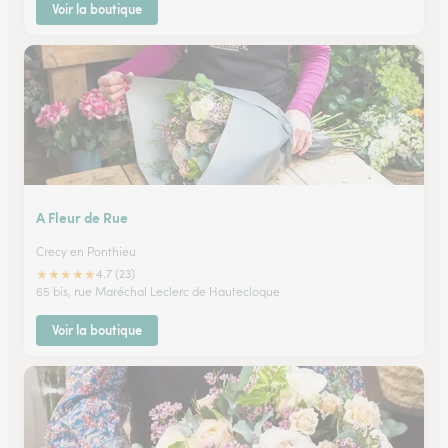
Voir la boutique
A Fleur de Rue
Crecy en Ponthieu
★
★
★
★
★
4.7 (23)
65 bis, rue Maréchal Leclerc de Hautecloque
Voir la boutique