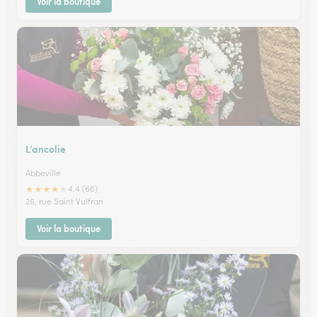
Voir la boutique
L’ancolie
Abbeville
★
★
★
★
★
4.4 (66)
26, rue Saint Vulfran
Voir la boutique