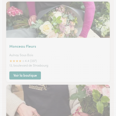
Monceau Fleurs
Aulnay Sous Bois
★
★
★
★
★
4.4 (337)
13, boulevard de Strasbourg
Voir la boutique