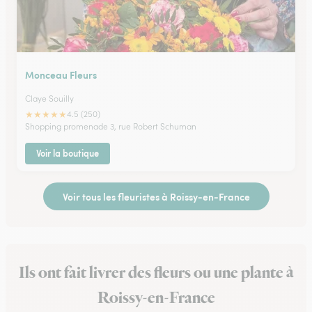
Monceau Fleurs
Claye Souilly
★
★
★
★
★
4.5 (250)
Shopping promenade 3, rue Robert Schuman
Voir la boutique
Voir tous les fleuristes à Roissy-en-France
Ils ont fait livrer des fleurs ou une plante à
Roissy-en-France