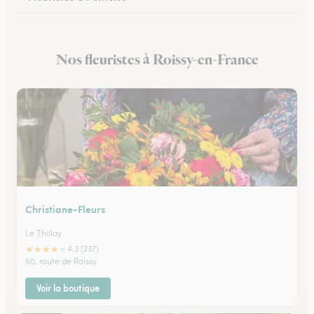
Fleuristes à Arnouville
Nos fleuristes à Roissy-en-France
Fleuristes à Luzarches
Christiane-Fleurs
Le Thillay
★
★
★
★
★
4.3 (237)
50, route de Roissy
Voir la boutique