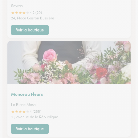
Sevran
★
★
★
★
★
4.2 (20)
24, Place Gaston Bussière
Voir la boutique
Monceau Fleurs
Le Blanc Mesnil
★
★
★
★
★
4 (255)
10, avenue de la République
Voir la boutique