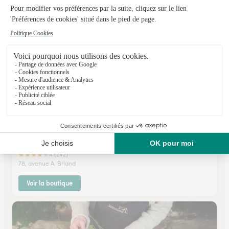
Voir la boutique
Les Fleuristes
Livry Gargan
★
★
★
★
★
4 (242)
78, avenue A. Briand
Voir la boutique