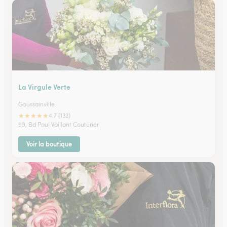
La Virgule Verte
Goussainville
★
★
★
★
★
4.7 (132)
99, Bd Paul Vaillant Couturier
Voir la boutique