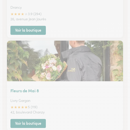
Drancy
★
★
★
★
★
3.9 (294)
26, avenue Jean Jaurès
Voir la boutique
Fleurs de Mai 8
Livry Gargan
★
★
★
★
★
5 (119)
42, boulevard Chanzy
Voir la boutique