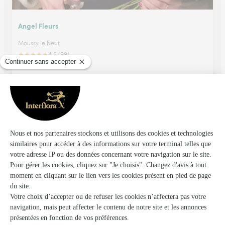
Angel Fleurs
Moussy le Neuf
★
★
★
★
★
4.5 (99)
27, rue Cambacérès
Voir la boutique
Couleur Nature
Sarcelles
★
★
★
★
★
4 (73)
92, rue Pierre Brossolette