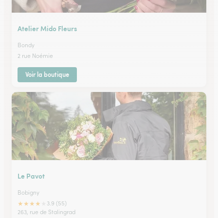
Atelier Mido Fleurs
Bondy
2 rue Noémie
Voir la boutique
Le Pavot
Bobigny
★
★
★
★
★
3.9 (55)
263, rue de Stalingrad