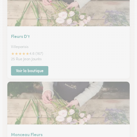
Fleurs D’t
Villeparisis
★
★
★
★
★
4.6 (167)
25 Rue Jean Jaurès
Voir la boutique
Monceau Fleurs