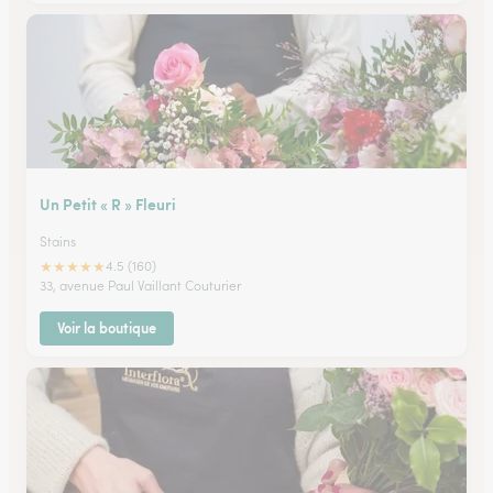
Un Petit « R » Fleuri
Stains
★
★
★
★
★
4.5 (160)
33, avenue Paul Vaillant Couturier
Voir la boutique