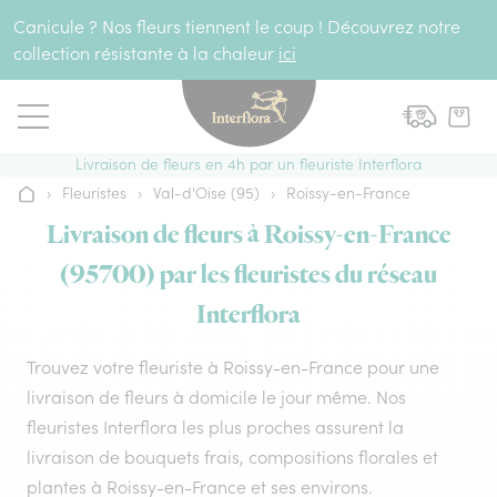
Aller au contenu
Canicule ? Nos fleurs tiennent le coup ! Découvrez notre
collection résistante à la chaleur
ici
Livraison de fleurs en 4h par un fleuriste Interflora
›
Fleuristes
›
Val-d'Oise (95)
›
Roissy-en-France
Accueil
Livraison de fleurs à Roissy-en-France
(95700) par les fleuristes du réseau
Interflora
Trouvez votre fleuriste à Roissy-en-France pour une
livraison de fleurs à domicile le jour même. Nos
fleuristes Interflora les plus proches assurent la
livraison de bouquets frais, compositions florales et
plantes à Roissy-en-France et ses environs.