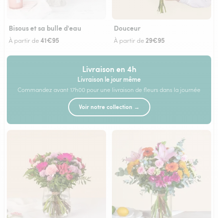
Bisous et sa bulle d'eau
Douceur
41€95
29€95
À partir de
À partir de
Livraison en 4h
Livraison le jour même
Commandez avant 17h00 pour une livraison de fleurs dans la journée
Voir notre collection →