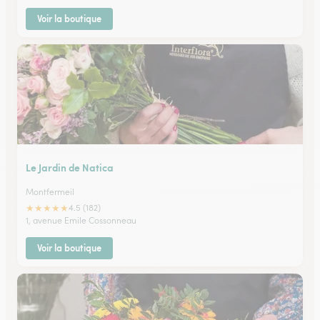
Voir la boutique
Le Jardin de Natica
Montfermeil
★
★
★
★
★
4.5 (182)
1, avenue Emile Cossonneau
Voir la boutique