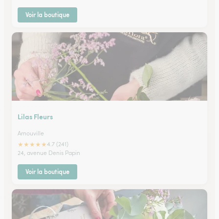
Voir la boutique
Lilas Fleurs
Arnouville
★
★
★
★
★
4.7 (241)
24, avenue Denis Papin
Voir la boutique