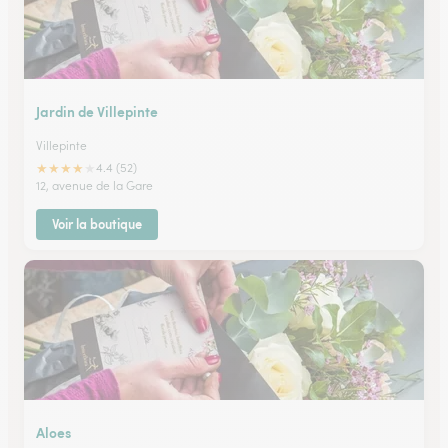
Jardin de Villepinte
Villepinte
★
★
★
★
★
4.4 (52)
12, avenue de la Gare
Voir la boutique
Aloes