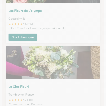
Les Fleurs de L’olympe
Goussainville
★
★
★
★
★
4.5 (115)
C.Cial Carrefour 1, avenue Jacques Anquetil
Voir la boutique
Le Clos Fleuri
Tremblay en France
★
★
★
★
★
4.7 (101)
79, avenue Henri Barbusse