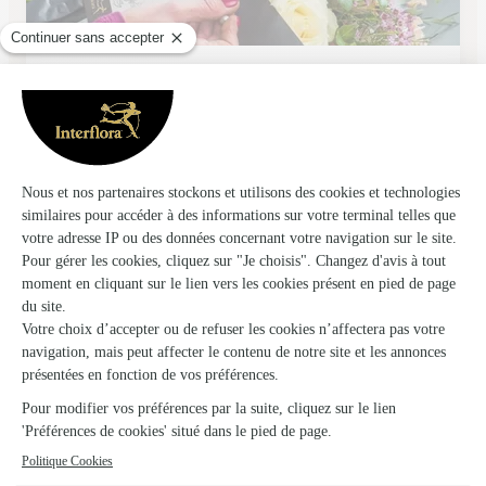
Capucine
Romilly Sur Seine
★
★
★
★
★
4.2 (40)
4, rue Gornet Boivin
Voir la boutique
Ils ont fait livrer des fleurs ou une plante à
Neuvy
★
★
★
★
★
Facile à réaliser