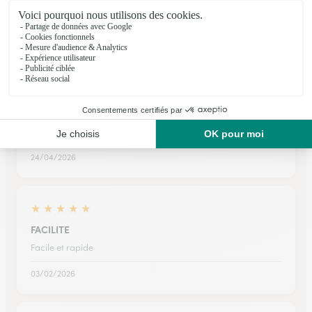
Facile à réaliser
18/05/2026
★
★
★
★
★
Très satisfaite par contre ne dites pas…
Très satisfaite par contre ne dites pas 7 /7 pour les livraisons
24/04/2026
★
★
★
★
★
FACILITE
Facile et rapide
03/02/2026