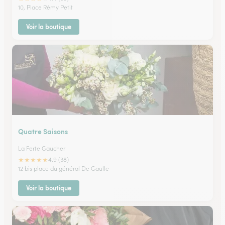
10, Place Rémy Petit
Voir la boutique
Quatre Saisons
La Ferte Gaucher
★
★
★
★
★
4.9 (38)
12 bis place du général De Gaulle
Voir la boutique