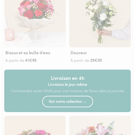
Bisous et sa bulle d'eau
Douceur
41€95
29€95
À partir de
À partir de
Livraison en 4h
Livraison le jour même
Commandez avant 17h00 pour une livraison de fleurs dans la journée
Voir notre collection →