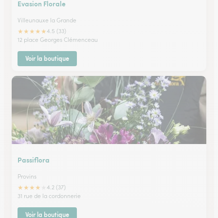
Evasion Florale
Villeunauxe la Grande
★
★
★
★
★
4.5 (33)
12 place Georges Clémenceau
Voir la boutique
Passiflora
Provins
★
★
★
★
★
4.2 (37)
31 rue de la cordonnerie
Voir la boutique