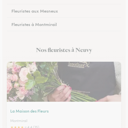
Fleuristes aux Mesneux
Fleuristes à Montmirail
Fleuristes à Dormans
Nos fleuristes à Neuvy
Fleuristes à Vitry-le-François
La Maison des Fleurs
Montmirail
★
★
★
★
★
4.4 (35)