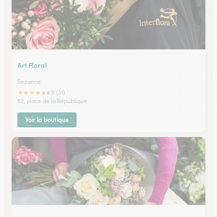
Art Floral
Sezanne
★
★
★
★
★
4.9 (31)
52, place de la République
Voir la boutique