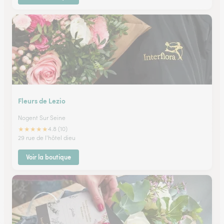
Fleurs de Lezio
Nogent Sur Seine
★
★
★
★
★
4.8 (10)
29 rue de l'hôtel dieu
Voir la boutique