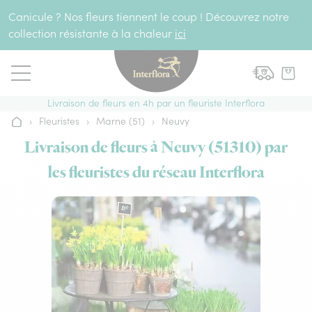
Aller au contenu
Canicule ? Nos fleurs tiennent le coup ! Découvrez notre
collection résistante à la chaleur
ici
Livraison de fleurs en 4h par un fleuriste Interflora
›
Fleuristes
›
Marne (51)
›
Neuvy
Accueil
Livraison de fleurs à Neuvy (51310) par
les fleuristes du réseau Interflora