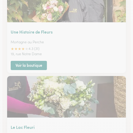
Une Histoire de Fleurs
Mortagne au Perche
★
★
★
★
★
4.3 (31)
19, rue Notre Dame
Voir la boutique
Le Lac Fleuri