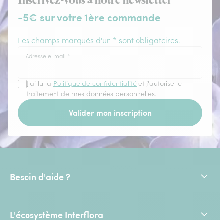
Inscrivez-vous à notre newsletter
-5€ sur votre 1ère commande
Les champs marqués d'un * sont obligatoires.
Adresse e-mail
*
J'ai lu la
Politique de confidentialité
et j'autorise le
traitement de mes données personnelles.
Valider mon inscription
Besoin d'aide ?
L'écosystème Interflora