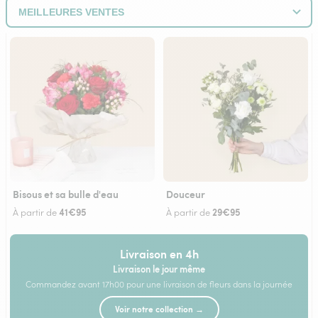
Bisous et sa bulle d'eau
Douceur
41€95
29€95
À partir de
À partir de
Livraison en 4h
Livraison le jour même
Commandez avant 17h00 pour une livraison de fleurs dans la journée
Voir notre collection →