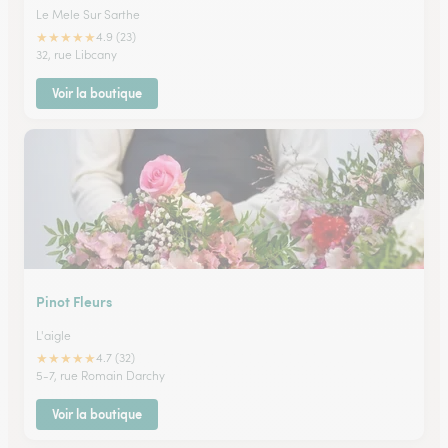
Le Mele Sur Sarthe
★
★
★
★
★
4.9 (23)
32, rue Libcany
Voir la boutique
Pinot Fleurs
L'aigle
★
★
★
★
★
4.7 (32)
5-7, rue Romain Darchy
Voir la boutique