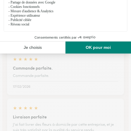
★
★
★
★
★
La prise de commande sur le site est…
La prise de commande sur le site est intuitive et efficace
02/06/2026
★
★
★
★
★
Commande parfaite.
Commande parfaite.
17/02/2026
★
★
★
★
★
Livraison parfaite
J'ai fait livrer des fleurs à domicile par cette entreprise, et je
suis très satisfait par la qualité du service rendu.