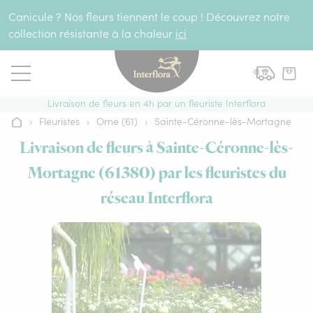
Aller au contenu
Canicule ? Nos fleurs tiennent le coup ! Découvrez notre
collection résistante à la chaleur
ici
Livraison de fleurs en 4h par un fleuriste Interflora
›
Fleuristes
›
Orne (61)
›
Sainte-Céronne-lès-Mortagne
Accueil
Livraison de fleurs à Sainte-Céronne-lès-
Mortagne (61380) par les fleuristes du
réseau Interflora