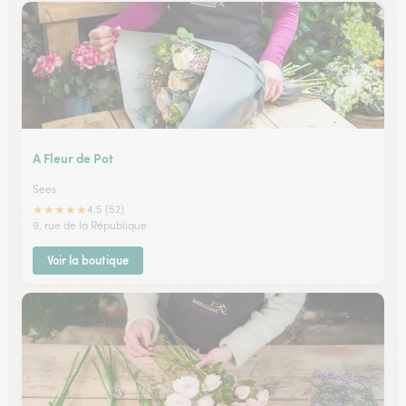
A Fleur de Pot
Sees
★
★
★
★
★
4.5 (52)
9, rue de la République
Voir la boutique