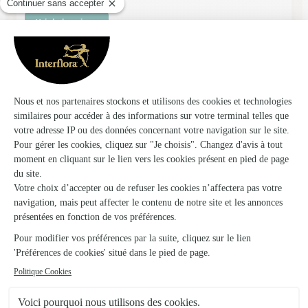
Voir la boutique
Ils ont fait livrer des fleurs ou une plante à
Sainte-Céronne-lès-Mortagne
★
★
★
★
★
Le bouquet plante était magnifique
Le bouquet plante était magnifique. La personne qui l’a reçue
était très contente, cela faisait vraiment son effet et la plante
pouvait fleurir encore pendant plusieurs semaines. c’est ce
que j’attendais. Merci
19/05/2026