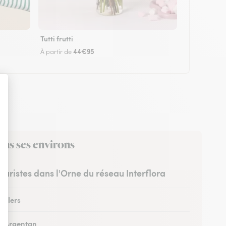
Tutti frutti
44€95
À partir de
ans ses environs
leuristes dans l'Orne du réseau Interflora
à Flers
 à Argentan