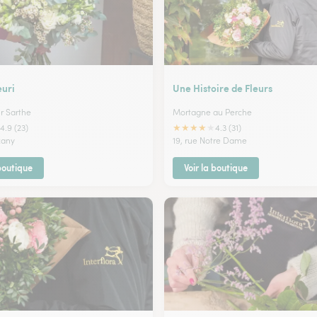
euri
Une Histoire de Fleurs
r Sarthe
Mortagne au Perche
★
★
★
★
★
4.9 (23)
4.3 (31)
cany
19, rue Notre Dame
 boutique
Voir la boutique