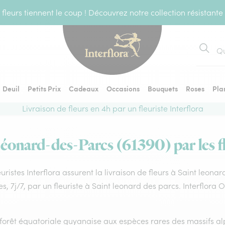
fleurs tiennent le coup ! Découvrez notre collection résistante
Recher
Deuil
Petits Prix
Cadeaux
Occasions
Bouquets
Roses
Pla
Livraison de fleurs en 4h par un fleuriste Interflora
Léonard-des-Parcs (61390) par les fl
euristes Interflora assurent la livraison de fleurs à Saint leon
s, 7j/7, par un fleuriste à Saint leonard des parcs. Interflora
forêt équatoriale guyanaise aux espèces rares des massifs alp