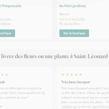
et Pimprenelle
Au Petit Jardinier
Alencon
★
★
★
★
★
4.8 (104)
4.5 (171)
St Blaise
70, rue du Mans
 boutique
Voir la boutique
it livrer des fleurs ou une plante à Saint-Léonar
★
★
★
★
★
★
★
pub
Très beau bouquet
 pas pu effectuer la livraison le
Très beau bouquet envoyé à l'oc
andé ! Donc fausse publicité ! Je
la fête des mères. Fleurs de quali
as contente du tout !
adapté au bouquet qui se conserv
bien. Livraison dans les délais . 
26
cadeau qui a été très apprécié a