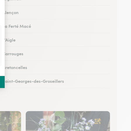
 à Alençon
 à La Ferté Macé
à L’Aigle
 à Carrouges
à Bretoncelles
 à Saint-Georges-des-Groseillers
 à Mortagne-au-Perche
 au Mêle-sur-Sarthe