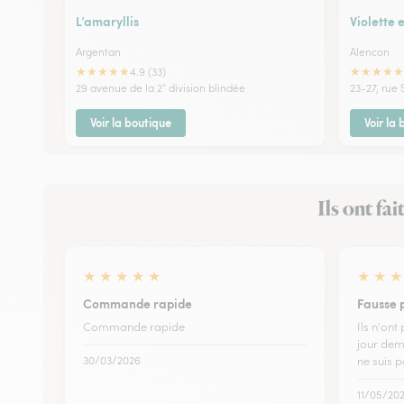
L’amaryllis
Violette 
Argentan
Alencon
★
★
★
★
★
★
★
★
★
★
4.9 (33)
29 avenue de la 2° division blindée
23-27, rue 
Voir la boutique
Voir la
Ils ont fa
★
★
★
★
★
★
★
★
Commande rapide
Fausse 
Commande rapide
Ils n'ont
jour dem
30/03/2026
ne suis p
11/05/20