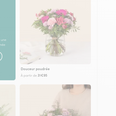
 une
rnée
Douceur poudrée
31€95
À partir de