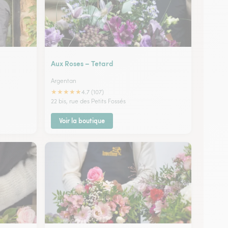
Aux Roses – Tetard
Argentan
★
★
★
★
★
4.7 (107)
22 bis, rue des Petits Fossés
Voir la boutique