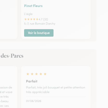
Pinot Fleurs
L'aigle
★
★
★
★
★
4.7 (32)
5-7, rue Romain Darchy
Voir la boutique
d-des-Parcs
★
★
★
★
★
Parfait
casion de
Parfait, très joli bouquet et petite attention
té et vase
très appréciable
e très
Un beau
01/06/2026
vec ses