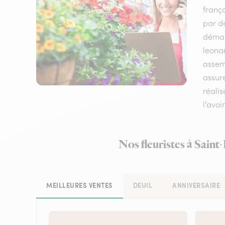
frança
par de
démarq
leona
assemb
assure
réalis
l’avoi
Nos fleuristes à Saint
MEILLEURES VENTES
DEUIL
ANNIVERSAIRE