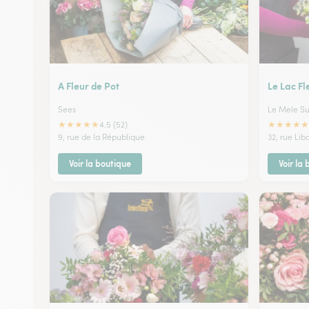
A Fleur de Pot
Le Lac Fl
Sees
Le Mele Su
★
★
★
★
★
★
★
★
★
★
4.5 (52)
9, rue de la République
32, rue Lib
Voir la boutique
Voir la