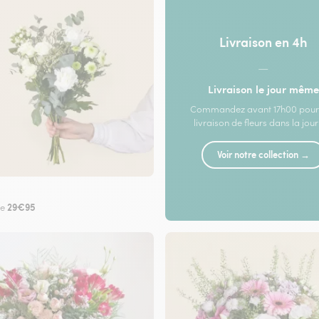
Livraison en 4h
—
Livraison le jour même
Commandez avant 17h00 pour
livraison de fleurs dans la jou
Voir notre collection →
29€95
de