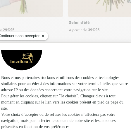
Soleil d'été
29€95
39€95
de
À partir de
Faire livrer des fleurs
riste Interflora à Saint-Léonard-des-Parcs et d
Les f
Fleuristes 
Fleuristes