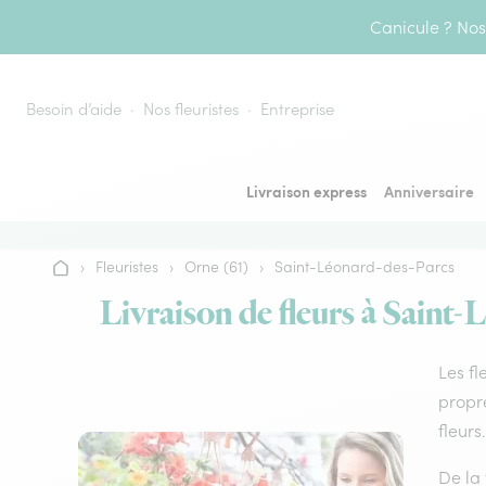
Aller au contenu
Canicule ? Nos 
Besoin d’aide
Nos fleuristes
Entreprise
Livraison express
Anniversaire
›
Fleuristes
›
Orne (61)
›
Saint-Léonard-des-Parcs
Accueil
Livraison de fleurs à Saint-
Les fl
propre
fleurs.
De la 