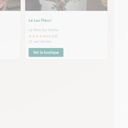
Le Lac Fleuri
Le Mele Sur Sarthe
★
★
★
★
★
4.9 (23)
32, rue Libcany
Voir la boutique