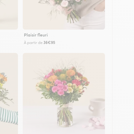
Plaisir fleuri
36€95
À partir de