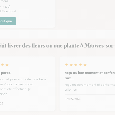
ernard
4.4 (72)
ed Marchand
 boutique
 fait livrer des fleurs ou une plante à Mauves-su
★
★
★
★
★
★
★
 pères.
reçu au bon moment et confo
aux…
bouquet pour souhaiter une belle
on Papa. La livraison a
reçu au bon moment et conforme
ent été effectuée. Je
attentes
ande.
07/05/2026
26