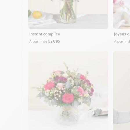
Instant complice
Joyeux a
52€95
À partir de
À partir 