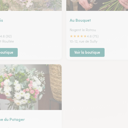
is
Au Bouquet
Nogent le Rotrou
★
★
★
★
★
4.6 (92)
4.6 (75)
rt Roullée
10-12, rue de Sully
 boutique
Voir la boutique
e du Potager