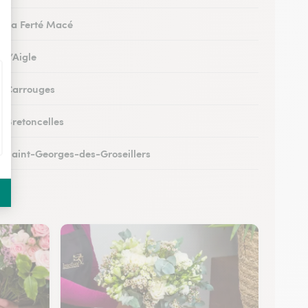
 à La Ferté Macé
à L’Aigle
 à Carrouges
à Bretoncelles
 à Saint-Georges-des-Groseillers
 à Mortagne-au-Perche
 au Mêle-sur-Sarthe