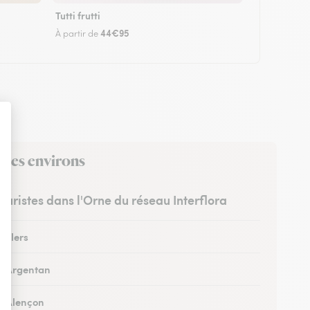
Tutti frutti
44€95
À partir de
 ses environs
leuristes dans l'Orne du réseau Interflora
à Flers
 à Argentan
 à Alençon