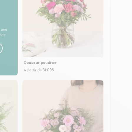
 une
rnée
Douceur poudrée
31€95
À partir de