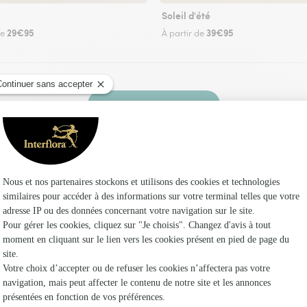
Soleil d'été
29€95
39€95
de
À partir de
Faire livrer des fleurs
leuriste Interflora à Mauves-sur-Huisne et dans
Les f
Fleuristes 
Fleuristes
Fleuristes