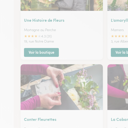
Une Histoire de Fleurs
L’amaryll
Mortagne au Perche
Mamers
★
★
★
★
★
★
★
★
★
★
4.3 (31)
19, rue Notre Dame
3, rue Albe
Voir la boutique
Voir la
Conter Fleurettes
La Caban