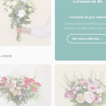
Livraison en 4h
—
Livraison le jour même
Commandez avant 17h00 pour
livraison de fleurs dans la jou
Voir notre collection →
29€95
de