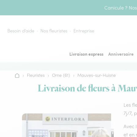
Aller au contenu
Canicule ? Nos 
Besoin d’aide
Nos fleuristes
Entreprise
Livraison express
Anniversaire
›
Fleuristes
›
Orne (61)
›
Mauves-sur-Huisne
Accueil
Livraison de fleurs à Mau
Les fl
7j/7, 
Avec I
et en