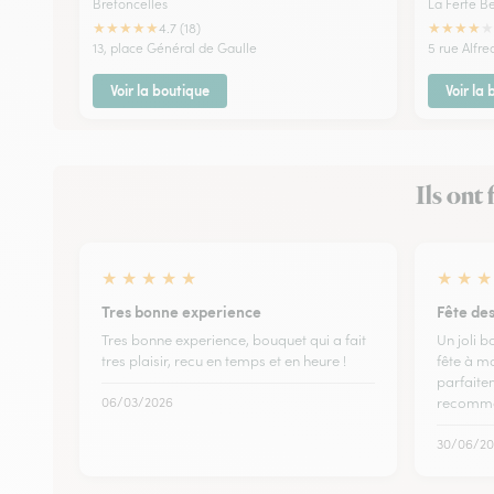
Bretoncelles
La Ferte B
★
★
★
★
★
★
★
★
★
★
4.7 (18)
13, place Général de Gaulle
5 rue Alfr
Voir la boutique
Voir la
Ils ont
★
★
★
★
★
★
★
★
Tres bonne experience
Fête des
Tres bonne experience, bouquet qui a fait
Un joli 
tres plaisir, recu en temps et en heure !
fête à m
parfaitem
06/03/2026
recomm
30/06/20