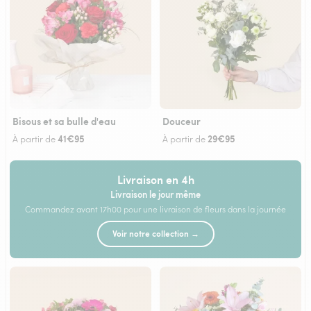
Bisous et sa bulle d'eau
Douceur
41€95
29€95
À partir de
À partir de
Livraison en 4h
Livraison le jour même
Commandez avant 17h00 pour une livraison de fleurs dans la journée
Voir notre collection →