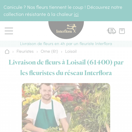
Aller au contenu
Canicule ? Nos fleurs tiennent le coup ! Découvrez notre
collection résistante à la chaleur
ici
Livraison de fleurs en 4h par un fleuriste Interflora
›
Fleuristes
›
Orne (61)
›
Loisail
Accueil
Livraison de fleurs à Loisail (61400) par
les fleuristes du réseau Interflora