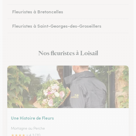
Fleuristes à Bretoncelles
Fleuristes à Saint-Georges-des-Groseillers
Fleuristes à Mortagne-au-Perche
Nos fleuristes à Loisail
Fleuristes au Mêle-sur-Sarthe
Une Histoire de Fleurs
Mortagne au Perche
★
★
★
★
★
4.3 (31)