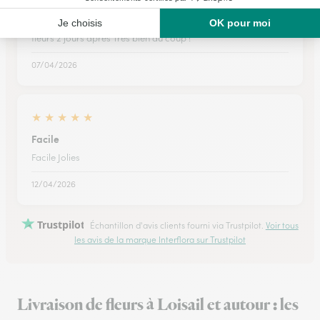
Le premier envoi n était pas bon et…
Le premier envoi n était pas bon et Interflora a renvoyé les
fleurs 2 jours après Très bien du coup !
07/04/2026
★
★
★
★
★
Facile
Facile Jolies
12/04/2026
Trustpilot
Échantillon d'avis clients fourni via Trustpilot.
Voir tous
les avis de la marque Interflora sur Trustpilot
Livraison de fleurs à Loisail et autour : les