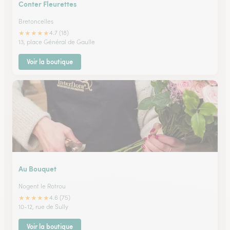
Conter Fleurettes
Bretoncelles
★
★
★
★
★
4.7 (18)
13, place Général de Gaulle
Voir la boutique
Au Bouquet
Nogent le Rotrou
★
★
★
★
★
4.6 (75)
10-12, rue de Sully
Voir la boutique