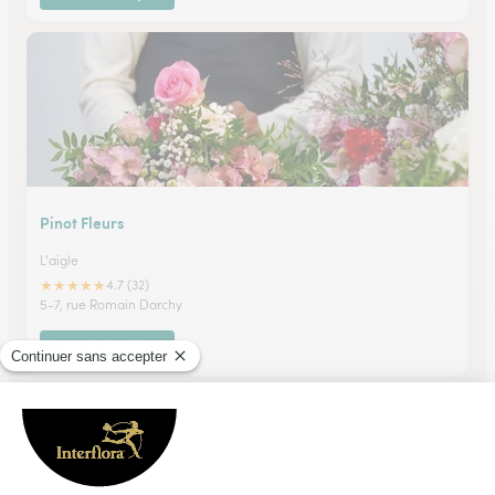
Pinot Fleurs
L'aigle
★
★
★
★
★
4.7 (32)
5-7, rue Romain Darchy
Voir la boutique
Ils ont fait livrer des fleurs ou une plante à