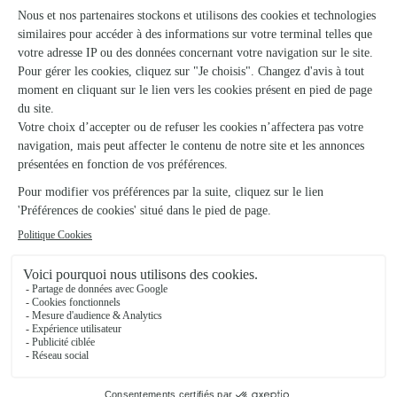
Loisail
★
★
★
★
★
Rapide et facile
Rapide et facile
02/03/2026
★
★
★
★
★
Facile et agréable !
Facile et agréable !
10/04/2026
★
★
★
★
★