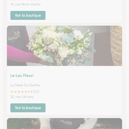
19, rue Notre Dame
Voir la boutique
Le Lac Fleuri
Le Mele Sur Sarthe
★
★
★
★
★
4.9 (23)
32, rue Libcany
Voir la boutique