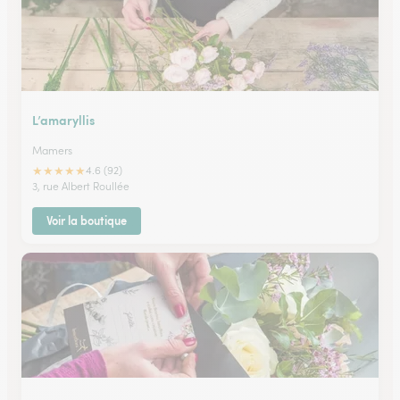
L’amaryllis
Mamers
★
★
★
★
★
4.6 (92)
3, rue Albert Roullée
Voir la boutique