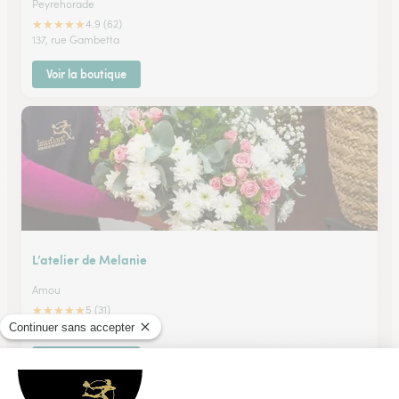
Peyrehorade
★
★
★
★
★
4.9 (62)
137, rue Gambetta
Voir la boutique
L’atelier de Melanie
Amou
★
★
★
★
★
5 (31)
120 avenue de l'ocean
Voir la boutique