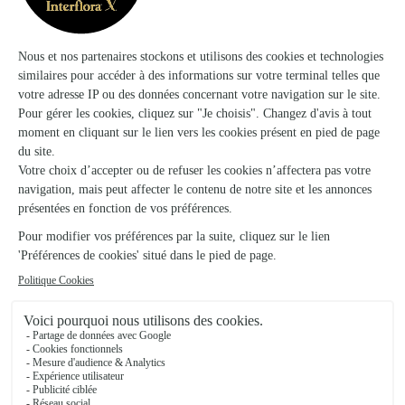
Ils ont fait livrer des fleurs ou une plante à
Burgaronne
★
★
★
★
★
Qualité du bouquet commandé.
Qualité du bouquet commandé.
01/06/2026
★
★
★
★
★
Bonne expérience
La personne qui a reçu les fleurs était très contente.
16/07/2026