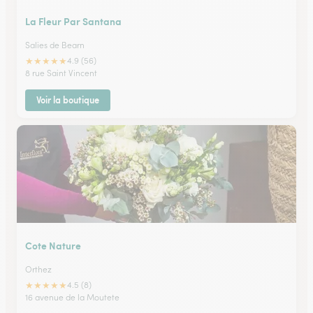
La Fleur Par Santana
Salies de Bearn
★
★
★
★
★
4.9 (56)
8 rue Saint Vincent
Voir la boutique
Cote Nature
Orthez
★
★
★
★
★
4.5 (8)
16 avenue de la Moutete