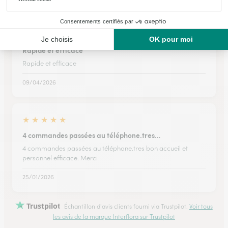
★
★
★
★
★
Rapide et efficace
Rapide et efficace
09/04/2026
★
★
★
★
★
4 commandes passées au téléphone.tres…
4 commandes passées au téléphone.tres bon accueil et
personnel efficace. Merci
25/01/2026
Trustpilot
Échantillon d'avis clients fourni via Trustpilot.
Voir tous
les avis de la marque Interflora sur Trustpilot