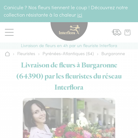
Aller au contenu
Canicule ? Nos fleurs tiennent le coup ! Découvrez notre
collection résistante à la chaleur
ici
Livraison de fleurs en 4h par un fleuriste Interflora
›
Fleuristes
›
Pyrénées-Atlantiques (64)
›
Burgaronne
Accueil
Livraison de fleurs à Burgaronne
(64390) par les fleuristes du réseau
Interflora