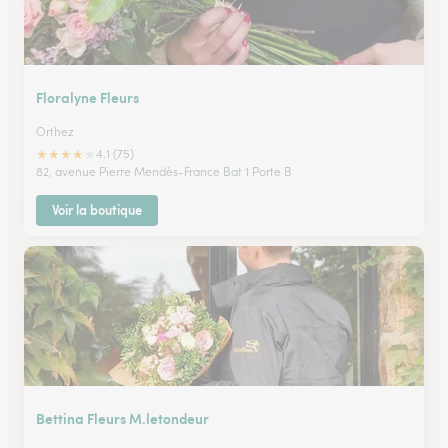
Floralyne Fleurs
Orthez
★
★
★
★
★
4.1 (75)
82, avenue Pierre Mendès-France Bat 1 Porte B
Voir la boutique
Bettina Fleurs M.letondeur