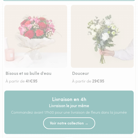
Bisous et sa bulle d'eau
Douceur
41€95
29€95
À partir de
À partir de
Livraison en 4h
Livraison le jour même
Commandez avant 17h00 pour une livraison de fleurs dans la journée
Voir notre collection →