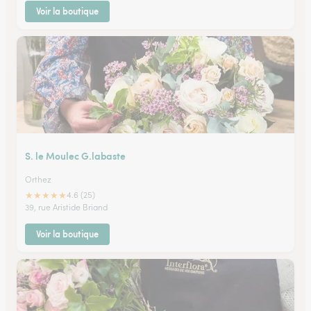
Voir la boutique
S. le Moulec G.labaste
Orthez
★
★
★
★
★
4.6 (25)
39, rue Aristide Briand
Voir la boutique