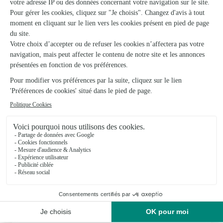
Carrement Fleurs
Tarbes
★
★
★
★
★
4.5 (220)
70 bis, avenue Alsace Lorraine
Voir la boutique
Ils ont fait livrer des fleurs ou une plante à
Saint-Pastous
★
★
★
★
★
Trés bien
Trés bien , produit et livraison