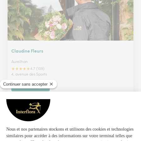
Claudine Fleurs
Aureilhan
★
★
★
★
★
4.7 (109)
4, avenue des Sports
Voir la boutique