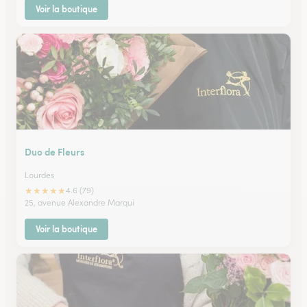
Voir la boutique
Duo de Fleurs
Lourdes
★
★
★
★
★
4.6 (79)
25, avenue Alexandre Marqui
Voir la boutique