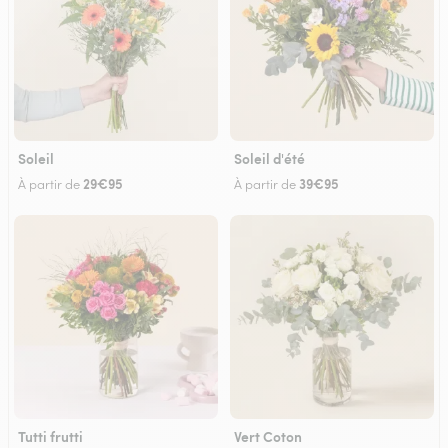
Soleil
Soleil d'été
29€95
39€95
À partir de
À partir de
Tutti frutti
Vert Coton