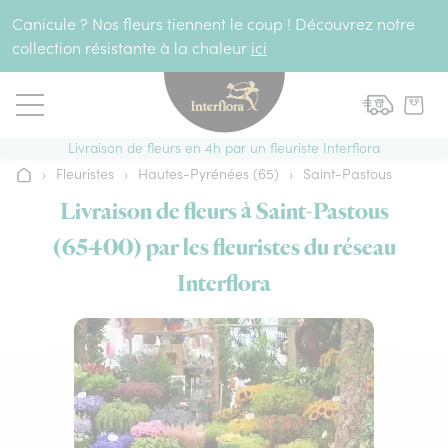
Aller au contenu
Canicule ? Nos fleurs tiennent le coup ! Découvrez notre
collection résistante à la chaleur
ici
Livraison de fleurs en 4h par un fleuriste Interflora
›
Fleuristes
›
Hautes-Pyrénées (65)
›
Saint-Pastous
Accueil
Livraison de fleurs à Saint-Pastous
(65400) par les fleuristes du réseau
Interflora