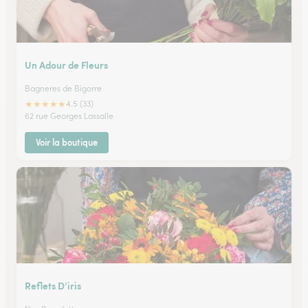
Un Adour de Fleurs
Bagneres de Bigorre
★
★
★
★
★
4.5 (33)
62 rue Georges Lassalle
Voir la boutique
Reflets D’iris