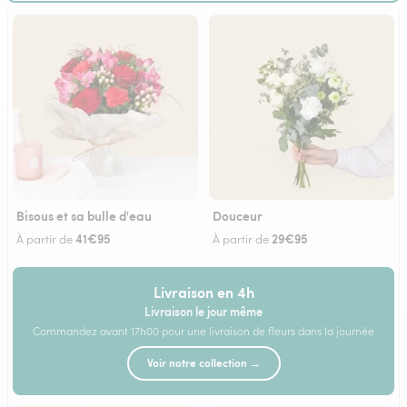
Bisous et sa bulle d'eau
Douceur
41€95
29€95
À partir de
À partir de
Livraison en 4h
Livraison le jour même
Commandez avant 17h00 pour une livraison de fleurs dans la journée
Voir notre collection →