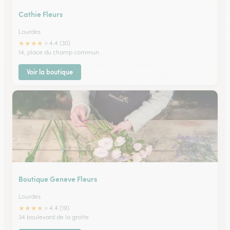
Cathie Fleurs
Lourdes
★
★
★
★
★
4.4 (30)
14, place du champ commun
Voir la boutique
Boutique Geneve Fleurs
Lourdes
★
★
★
★
★
4.4 (19)
34 boulevard de la grotte