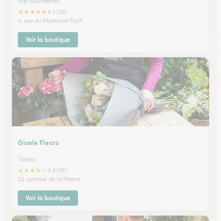
Nay Bourdettes
★
★
★
★
★
4.7 (33)
4, rue du Maréchal Foch
Voir la boutique
Gisele Fleurs
Tarbes
★
★
★
★
★
4.3 (45)
23, avenue de la Marne
Voir la boutique