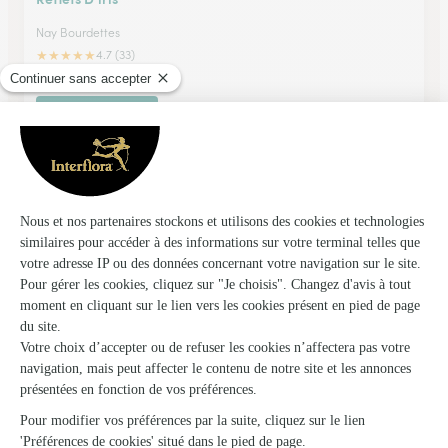
Nay Bourdettes
★
★
★
★
★
4.7 (33)
4, rue du Maréchal Foch
Voir la boutique
Monceau Fleurs
Soumoulou
★
★
★
★
★
4.5 (59)
14 bis, avenue Lasbordes
Voir la boutique