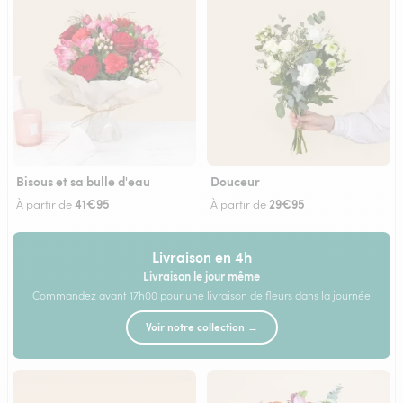
Bisous et sa bulle d'eau
Douceur
41€95
29€95
À partir de
À partir de
Livraison en 4h
Livraison le jour même
Commandez avant 17h00 pour une livraison de fleurs dans la journée
Voir notre collection →