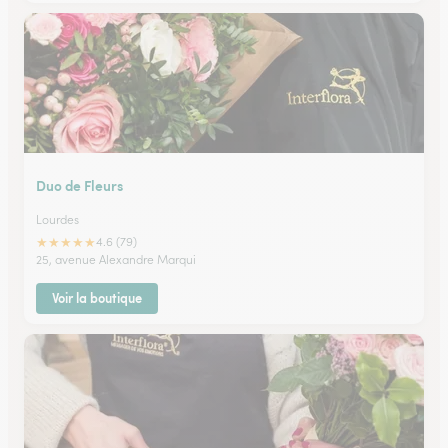
Duo de Fleurs
Lourdes
★
★
★
★
★
4.6 (79)
25, avenue Alexandre Marqui
Voir la boutique