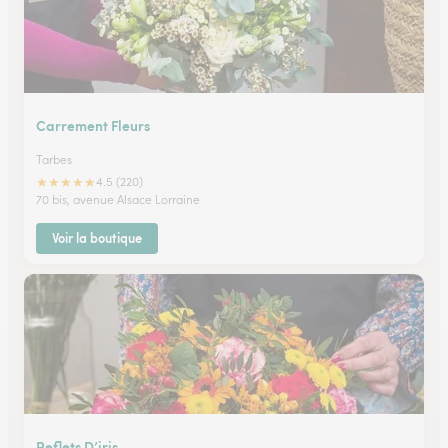
Carrement Fleurs
Tarbes
★
★
★
★
★
4.5 (220)
70 bis, avenue Alsace Lorraine
Voir la boutique
Reflets D’iris