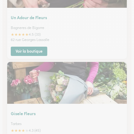
Un Adour de Fleurs
Bagneres de Bigorre
★
★
★
★
★
4.5 (33)
62 rue Georges Lassalle
Voir la boutique
Gisele Fleurs
Tarbes
★
★
★
★
★
4.3 (45)