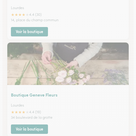
Lourdes
★
★
★
★
★
4.4 (30)
14, place du champ commun
Voir la boutique
Boutique Geneve Fleurs
Lourdes
★
★
★
★
★
4.4 (19)
34 boulevard de la grotte
Voir la boutique