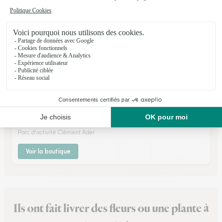
Fleurs & Elegance
Bordes
★
★
★
★
★
4.8 (32)
Parc d'activité Clément Ader
Voir la boutique
Ils ont fait livrer des fleurs ou une plante à