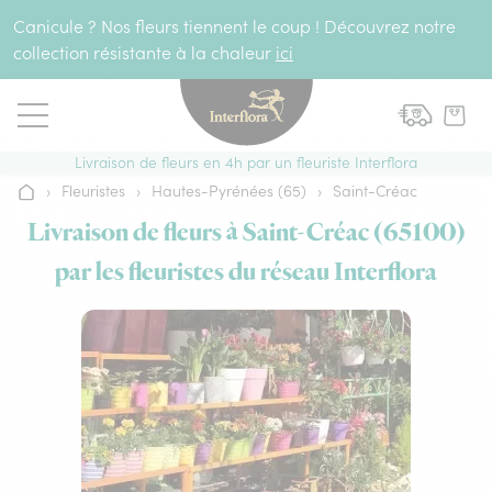
Aller au contenu
Canicule ? Nos fleurs tiennent le coup ! Découvrez notre
collection résistante à la chaleur
ici
Livraison de fleurs en 4h par un fleuriste Interflora
›
Fleuristes
›
Hautes-Pyrénées (65)
›
Saint-Créac
Accueil
Livraison de fleurs à Saint-Créac (65100)
par les fleuristes du réseau Interflora