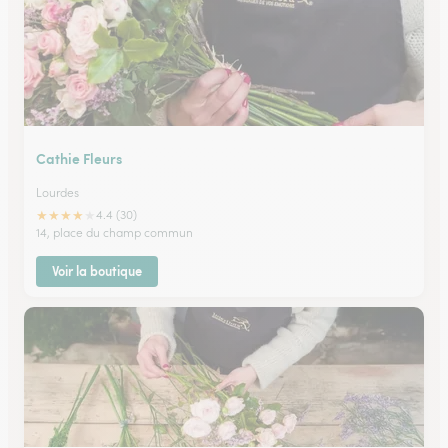
Cathie Fleurs
Lourdes
★
★
★
★
★
4.4 (30)
14, place du champ commun
Voir la boutique