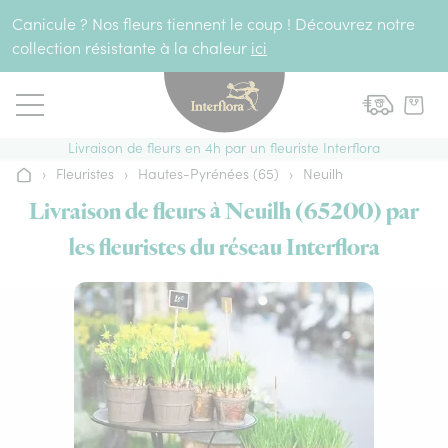
Aller au contenu
Canicule ? Nos fleurs tiennent le coup ! Découvrez notre
collection résistante à la chaleur
ici
Livraison de fleurs en 4h par un fleuriste Interflora
›
Fleuristes
›
Hautes-Pyrénées (65)
›
Neuilh
Accueil
Livraison de fleurs à Neuilh (65200) par
les fleuristes du réseau Interflora