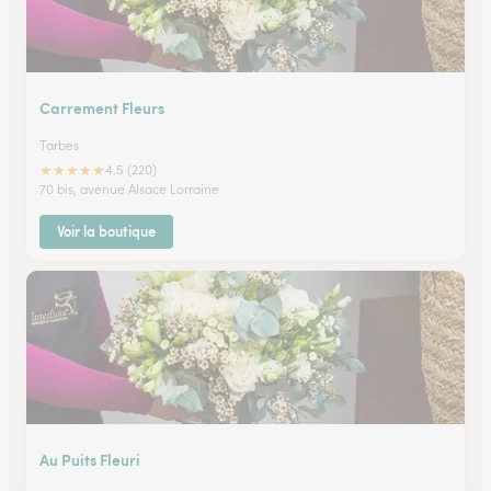
Carrement Fleurs
Tarbes
★
★
★
★
★
4.5 (220)
70 bis, avenue Alsace Lorraine
Voir la boutique
Au Puits Fleuri