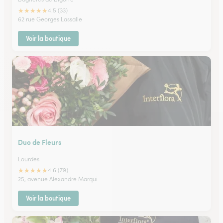
★
★
★
★
★
4.5 (33)
62 rue Georges Lassalle
Voir la boutique
Duo de Fleurs
Lourdes
★
★
★
★
★
4.6 (79)
25, avenue Alexandre Marqui
Voir la boutique