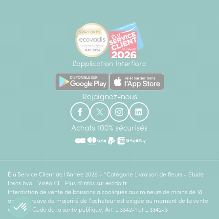
L'application Interflora
Rejoignez-nous
Achats 100% sécurisés
Élu Service Client de l'Année 2026 - *Catégorie Livraison de fleurs - Étude
Ipsos bva - Viséo CI - Plus d'infos sur
escda.fr
Interdiction de vente de boissons alcooliques aux mineurs de moins de 18
ans. La preuve de majorité de l'acheteur est exigée au moment de la vente
en ligne. Code de la santé publique, Art. L.3342-1 et L.3342-3