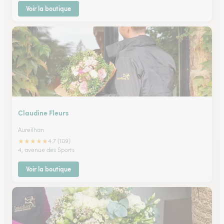
Voir la boutique
Claudine Fleurs
Aureilhan
★
★
★
★
★
4.7 (109)
4, avenue des Sports
Voir la boutique