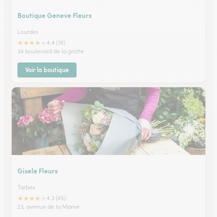
Boutique Geneve Fleurs
Lourdes
★
★
★
★
★
4.4 (19)
34 boulevard de la grotte
Voir la boutique
Gisele Fleurs
Tarbes
★
★
★
★
★
4.3 (45)
23, avenue de la Marne