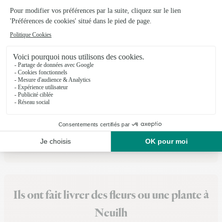
Monceau Fleurs
Soumoulou
★
★
★
★
★
4.5 (59)
14 bis, avenue Lasbordes
Voir la boutique
Ils ont fait livrer des fleurs ou une plante à
Neuilh