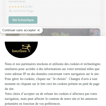
Lannemezan
★
★
★
★
★
4.6 (25)
36, rue Victor-Hugo
Voir la boutique
Reflets D’iris
Nay Bourdettes
★
★
★
★
★
4.7 (33)
4, rue du Maréchal Foch
Voir la boutique