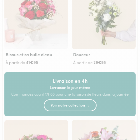
Bisous et sa bulle d'eau
Douceur
41€95
29€95
À partir de
À partir de
Livraison en 4h
Livraison le jour même
Commandez avant 17h00 pour une livraison de fleurs dans la journée
Voir notre collection →