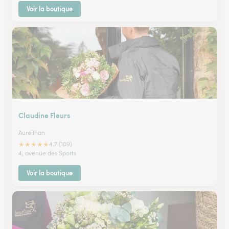
Voir la boutique
Claudine Fleurs
Aureilhan
★
★
★
★
★
4.7 (109)
4, avenue des Sports
Voir la boutique