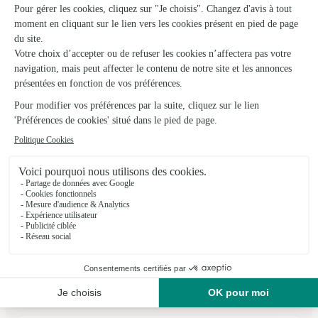
Arreau
★
★
★
★
★
4.6 (39)
6, place Monument
Voir la boutique
Ils ont fait livrer des fleurs ou une plante à
Gazost
★
★
★
★
★
Tres satisfaite des services …
Tres satisfaite des services d'interflora réponse
20/01/2026