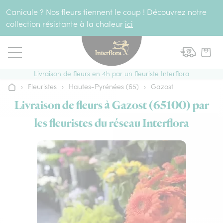
Aller au contenu
Canicule ? Nos fleurs tiennent le coup ! Découvrez notre
collection résistante à la chaleur
ici
Livraison de fleurs en 4h par un fleuriste Interflora
›
Fleuristes
›
Hautes-Pyrénées (65)
›
Gazost
Accueil
Livraison de fleurs à Gazost (65100) par
les fleuristes du réseau Interflora