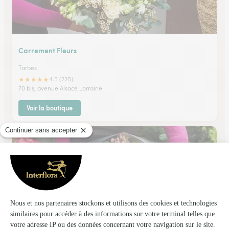
Carrement Fleurs
Tarbes
★
★
★
★
★
4.5 (220)
70 bis, avenue Alsace Lorraine
Voir la boutique
Aure Fleurs