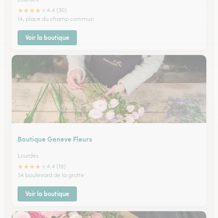
★
★
★
★
★
4.4 (30)
14, place du champ commun
Voir la boutique
Boutique Geneve Fleurs
Lourdes
★
★
★
★
★
4.4 (19)
34 boulevard de la grotte
Voir la boutique