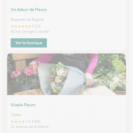
Un Adour de Fleurs
Bagneres de Bigorre
★
★
★
★
★
4.5 (33)
62 rue Georges Lassalle
Voir la boutique
Gisele Fleurs
Tarbes
★
★
★
★
★
4.3 (45)
23, avenue de la Marne