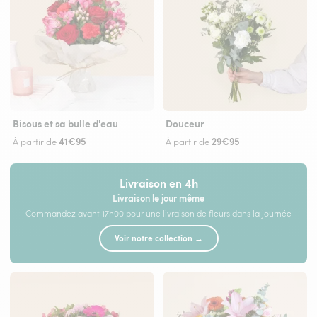
Bisous et sa bulle d'eau
Douceur
41€95
29€95
À partir de
À partir de
Livraison en 4h
Livraison le jour même
Commandez avant 17h00 pour une livraison de fleurs dans la journée
Voir notre collection →