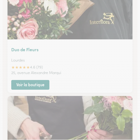
Duo de Fleurs
Lourdes
★
★
★
★
★
4.6 (79)
25, avenue Alexandre Marqui
Voir la boutique