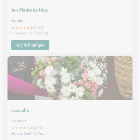
Aux Fleurs de Nice
Hesdin
★
★
★
★
★
4.6 (201)
16 avenue du Gassion
Voir la boutique
L’ancolie
Abbeville
★
★
★
★
★
4.4 (66)
26, rue Saint Vulfran