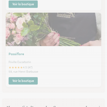
Voir la boutique
Passiflore
Friville Escarbotin
★
★
★
★
★
4.5 (47)
59, rue Henri Barbusse
Voir la boutique