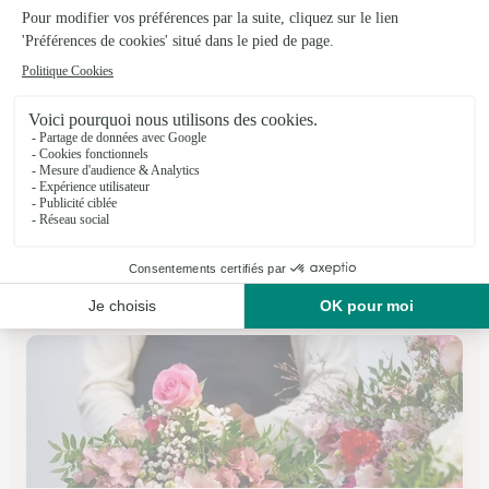
Jess’fleurs
Saigneville
★
★
★
★
★
4.4 (16)
17 route de Saint Valéry
Voir la boutique