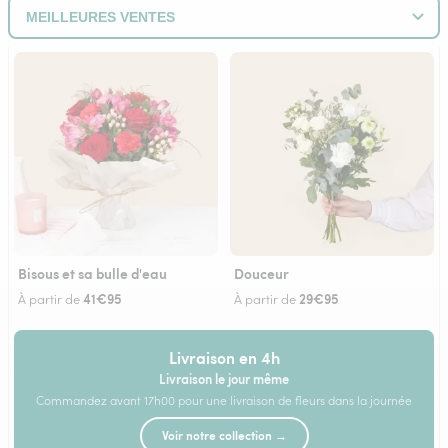
Bisous et sa bulle d'eau
Douceur
41€95
29€95
À partir de
À partir de
Livraison en 4h
Livraison le jour même
Commandez avant 17h00 pour une livraison de fleurs dans la journée
Voir notre collection →