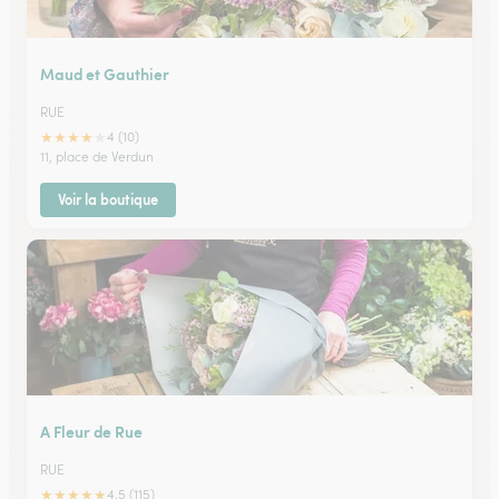
Maud et Gauthier
RUE
★
★
★
★
★
4 (10)
11, place de Verdun
Voir la boutique
A Fleur de Rue
RUE
★
★
★
★
★
4.5 (115)