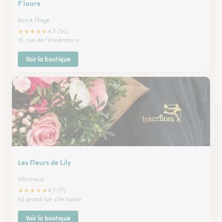
F’laure
Berck Plage
★
★
★
★
★
4.5 (50)
15, rue de l'Impératrice
Voir la boutique
Les Fleurs de Lily
Montreuil
★
★
★
★
★
4.7 (17)
62 grand rue ville basse
Voir la boutique