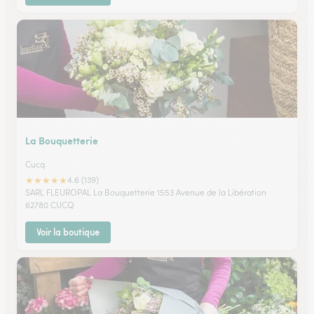
La Bouquetterie
Cucq
★
★
★
★
★
4.6 (139)
SARL FLEUROPAL La Bouquetterie 1553 Avenue de la Libération
62780 CUCQ
Voir la boutique