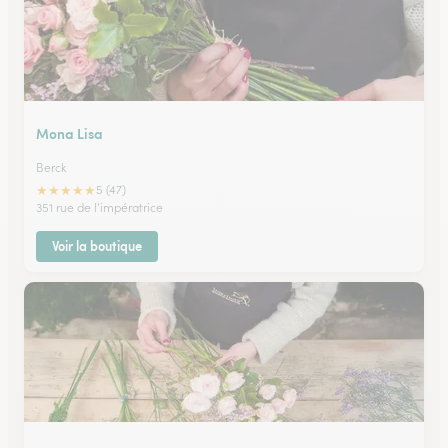
Mona Lisa
Berck
★
★
★
★
★
5 (47)
351 rue de l'impératrice
Voir la boutique