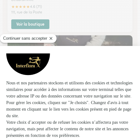
★
★
★
★
★
4.6 (71)
111, rue de la Poste
Voir la boutique
Brydi’ Fleurs
Etaples
★
★
★
★
★
4.8 (101)
5, rue Rosamel
Voir la boutique