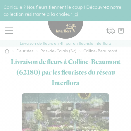
Aller au contenu
Canicule ? Nos fleurs tiennent le coup ! Découvrez notre
collection résistante à la chaleur
ici
Livraison de fleurs en 4h par un fleuriste Interflora
›
Fleuristes
›
Pas-de-Calais (62)
›
Colline-Beaumont
Accueil
Livraison de fleurs à Colline-Beaumont
(62180) par les fleuristes du réseau
Interflora