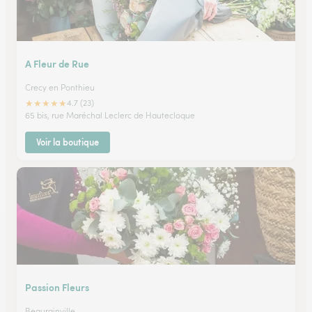
A Fleur de Rue
Crecy en Ponthieu
★
★
★
★
★
4.7 (23)
65 bis, rue Maréchal Leclerc de Hautecloque
Voir la boutique
Passion Fleurs
Beaurainville