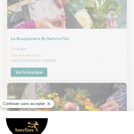
La Bouquetiere By Natura Flor
Coulogne
★
★
★
★
★
4.6 (57)
8 RUE DES HAUTS CHAMPS
Voir la boutique