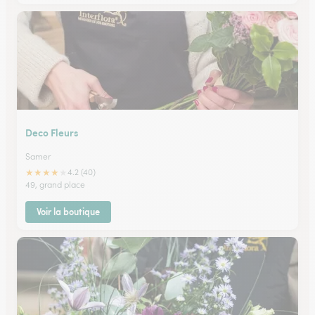
Deco Fleurs
Samer
★
★
★
★
★
4.2 (40)
49, grand place
Voir la boutique