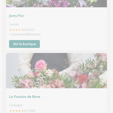
Jamy Flor
Guines
★
★
★
★
★
4.6 (57)
1, boulevard Blanchard
Voir la boutique
La Passion de Bene
Coulogne
★
★
★
★
★
4.7 (100)