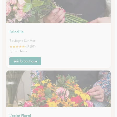
Brindille
Boulogne Sur Mer
★
★
★
★
★
4.7 (57)
5, rue Thiers
Voir la boutique
L’eclat Floral