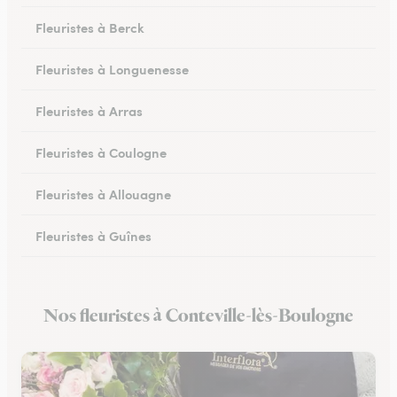
Fleuristes à Berck
Fleuristes à Longuenesse
Fleuristes à Arras
Fleuristes à Coulogne
Fleuristes à Allouagne
Fleuristes à Guînes
Fleuristes à Méricourt
Nos fleuristes à Conteville-lès-Boulogne
Fleuristes à Rang-du-Fliers