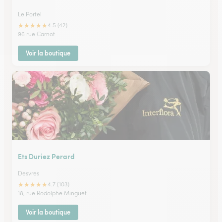
Le Portel
★
★
★
★
★
4.5 (42)
96 rue Carnot
Voir la boutique
Ets Duriez Perard
Desvres
★
★
★
★
★
4.7 (103)
18, rue Rodolphe Minguet
Voir la boutique