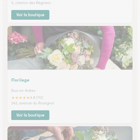
5, chemin des Régniers
Voir la boutique
Florilege
Bois en Ardres
★
★
★
★
★
4.8 (112)
242, avenue du Rossignol
Voir la boutique