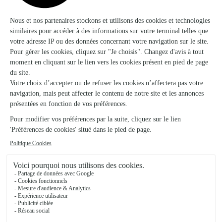
Le Temps D’une Fleur
Calais
★
★
★
★
★
4.6 (93)
30, boulevard de l'Egalité
Voir la boutique
Brydi’ Fleurs
Etaples
★
★
★
★
★
4.8 (101)
5, rue Rosamel
Voir la boutique