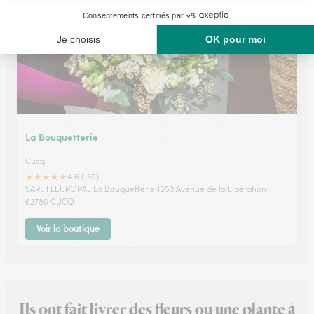
La Bouquetterie
Cucq
★
★
★
★
★
4.6 (139)
SARL FLEUROPAL La Bouquetterie 1553 Avenue de la Libération
62780 CUCQ
Voir la boutique
Ils ont fait livrer des fleurs ou une plante à