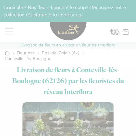
Aller au contenu
Canicule ? Nos fleurs tiennent le coup ! Découvrez notre
collection résistante à la chaleur
ici
Livraison de fleurs en 4h par un fleuriste Interflora
›
Fleuristes
›
Pas-de-Calais (62)
›
Accueil
Conteville-lès-Boulogne
Livraison de fleurs à Conteville-lès-
Boulogne (62126) par les fleuristes du
réseau Interflora