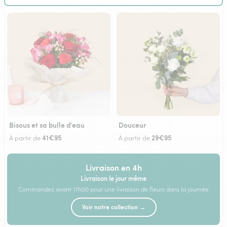
Bisous et sa bulle d'eau
Douceur
41€95
29€95
À partir de
À partir de
Livraison en 4h
Livraison le jour même
Commandez avant 17h00 pour une livraison de fleurs dans la journée
Voir notre collection →