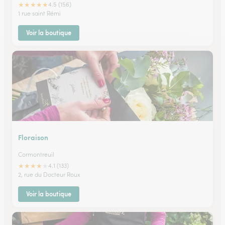
★
★
★
★
★
4.5 (156)
1 rue saint Rémi
Voir la boutique
Floraison
Cormontreuil
★
★
★
★
★
4.1 (133)
2, rue du Docteur Roux
Voir la boutique