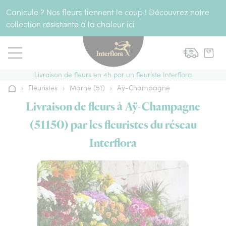
Aller au contenu
Canicule ? Nos fleurs tiennent le coup ! Découvrez notre
collection résistante à la chaleur
ici
Livraison de fleurs en 4h par un fleuriste Interflora
›
Fleuristes
›
Marne (51)
›
Aÿ-Champagne
Accueil
Livraison de fleurs à Aÿ-Champagne
(51150) par les fleuristes du réseau
Interflora