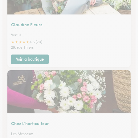
Claudine Fleurs
Vertus
★
★
★
★
★
4.6 (70)
29, rue Thiers
Voir la boutique
Chez L’horticulteur
Les Mesneux