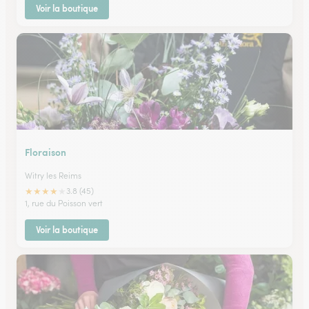
Voir la boutique
Floraison
Witry les Reims
★
★
★
★
★
3.8 (45)
1, rue du Poisson vert
Voir la boutique