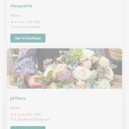
Marguerite
Reims
★
★
★
★
★
3.9 (108)
21 rue Martin Peller
Voir la boutique
Jd Fleurs
Reims
★
★
★
★
★
4.5 (188)
71 A, boulevard Pommery