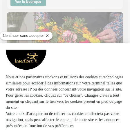
Voir la boutique
Centaurea
Reims
★
★
★
★
★
4.4 (69)
42, place du Forum
Voir la boutique