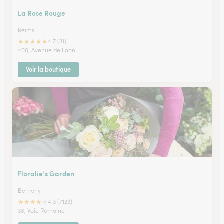
La Rose Rouge
Reims
★
★
★
★
★
4.7 (31)
400, Avenue de Laon
Voir la boutique
Floralie’s Garden
Betheny
★
★
★
★
★
4.3 (7123)
38, Voie Romaine