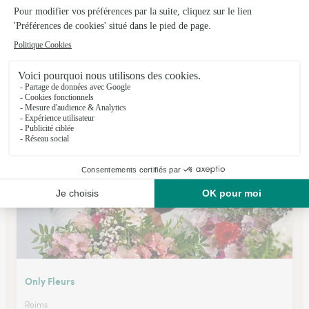
La Pergola
Reims
★
★
★
★
★
4.1 (133)
37 bis, avenue Jean Jaurès
Voir la boutique
Only Fleurs
Reims