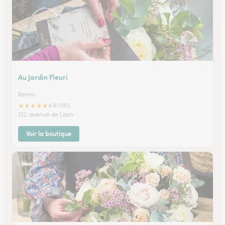
Au Jardin Fleuri
Reims
★
★
★
★
★
4.6 (191)
212, avenue de Laon
Voir la boutique