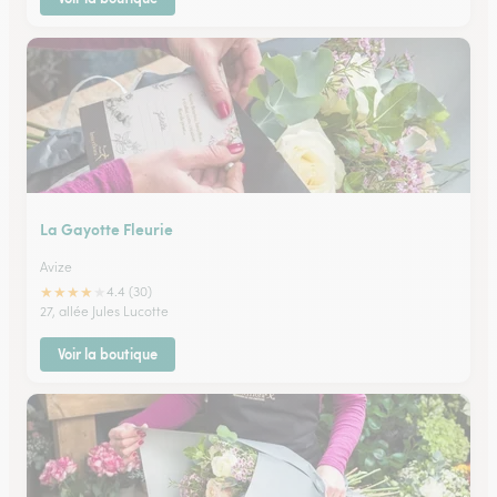
La Gayotte Fleurie
Avize
★
★
★
★
★
4.4 (30)
27, allée Jules Lucotte
Voir la boutique