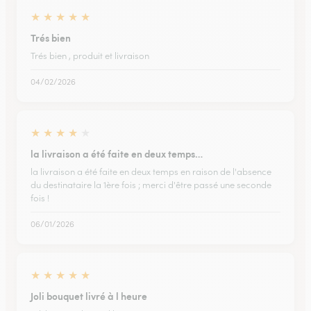
★
★
★
★
★
Trés bien
Trés bien , produit et livraison
04/02/2026
★
★
★
★
★
la livraison a été faite en deux temps…
la livraison a été faite en deux temps en raison de l'absence
du destinataire la 1ère fois ; merci d'être passé une seconde
fois !
06/01/2026
★
★
★
★
★
Joli bouquet livré à l heure