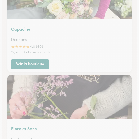
Capucine
Dormans
★
★
★
★
★
4.8 (69)
12, rue du Général Leclerc
Voir la boutique
Flore et Sens