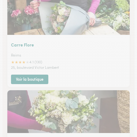
Carre Flore
Reims
★
★
★
★
★
4.1 (130)
25, boulevard Victor Lambert
Voir la boutique