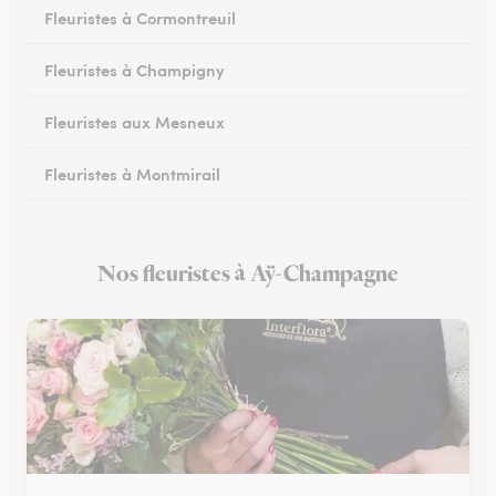
Fleuristes à Cormontreuil
Fleuristes à Champigny
Fleuristes aux Mesneux
Fleuristes à Montmirail
Fleuristes à Dormans
Nos fleuristes à Aÿ-Champagne
Fleuristes à Vitry-le-François