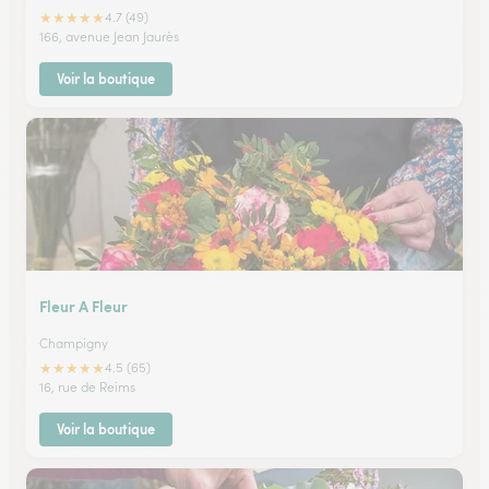
★
★
★
★
★
4.7 (49)
166, avenue Jean Jaurès
Voir la boutique
Fleur A Fleur
Champigny
★
★
★
★
★
4.5 (65)
16, rue de Reims
Voir la boutique