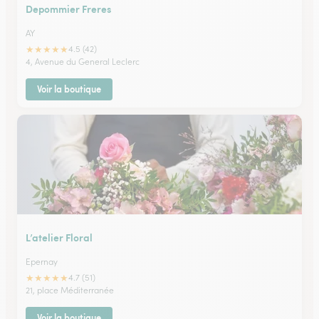
Depommier Freres
AY
★
★
★
★
★
4.5 (42)
4, Avenue du General Leclerc
Voir la boutique
L’atelier Floral
Epernay
★
★
★
★
★
4.7 (51)
21, place Méditerranée
Voir la boutique