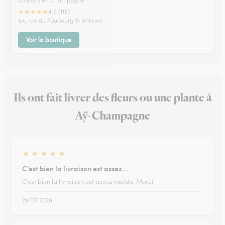
Chalons en Champagne
★
★
★
★
★
4.5 (118)
64, rue du Faubourg St Antoine
Voir la boutique
Ils ont fait livrer des fleurs ou une plante à
Aÿ-Champagne
★
★
★
★
★
C’est bien la livraison est assez…
C’est bien la livraison est assez rapide. Merci
21/07/2026