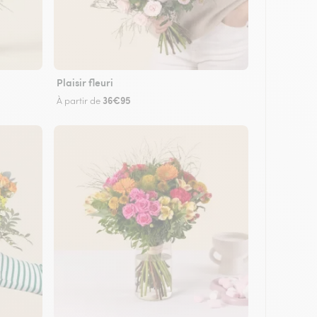
Plaisir fleuri
36€95
À partir de