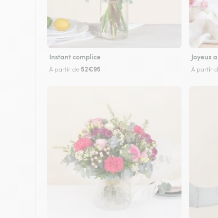
Instant complice
Joyeux a
52€95
À partir de
À partir 