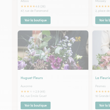
Arbois
Moissey
★
★
★
★
★
★
★
★
★
★
4.6 (26)
47, rue de Faramand
2, place de
Voir la boutique
Voir la
Huguet Fleurs
La Fleuri
Auxonne
Pesmes
★
★
★
★
★
★
★
★
★
★
2.9 (49)
84, rue Emile Gruet
16 Grande
Voir la boutique
Voir la