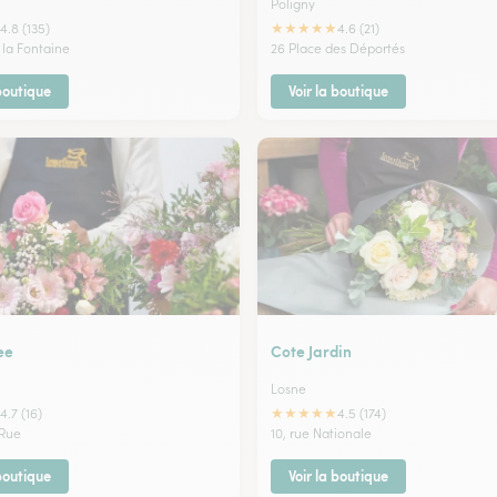
Poligny
★
★
★
★
★
4.8 (135)
4.6 (21)
 la Fontaine
26 Place des Déportés
 boutique
Voir la boutique
ee
Cote Jardin
Losne
★
★
★
★
★
4.7 (16)
4.5 (174)
 Rue
10, rue Nationale
 boutique
Voir la boutique