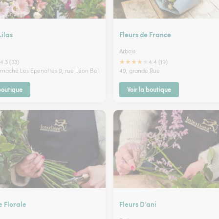
Lilas
Fleurs de France
Arbois
★
★
★
★
★
4.3 (33)
4.4 (19)
ermaché Les Epenottes 9, rue Léon Bel
49, grande Rue
 boutique
Voir la boutique
 Florale
Fleurs D’ani