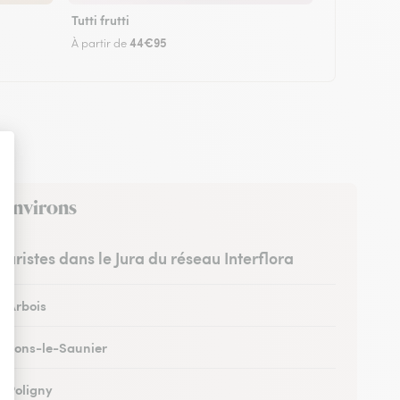
Tutti frutti
44€95
À partir de
s environs
leuristes dans le Jura du réseau Interflora
à Arbois
 à Lons-le-Saunier
à Poligny