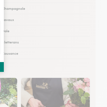
 à Champagnole
 à Tavaux
à Dole
à Bletterans
 à Cousance
à Orgelet
s à Moirans-en-Montagne