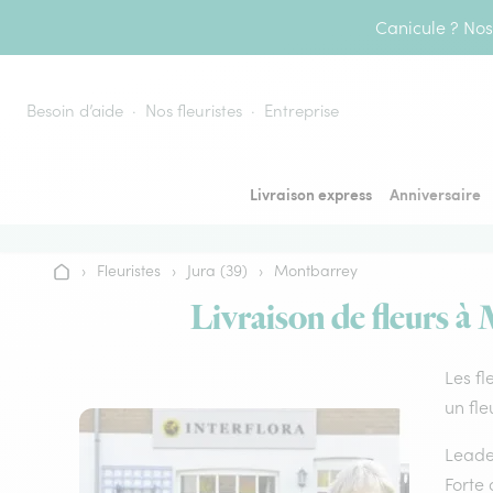
Aller au contenu
Canicule ? Nos 
Besoin d’aide
Nos fleuristes
Entreprise
Livraison express
Anniversaire
›
Fleuristes
›
Jura (39)
›
Montbarrey
Accueil
Livraison de fleurs à 
Les fl
un fle
Leader
Forte 