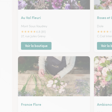
Au Val Fleuri
Roses et 
Mont Sous Vaudrey
Dole
★
★
★
★
★
★
★
★
★
★
4.8 (81)
27, rue Jules Grevy
C.Cial Int
Voir la boutique
Voir la
France Flore
Ambiance