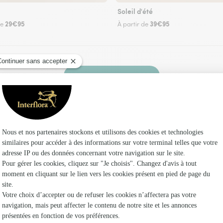
Soleil d'été
29€95
39€95
de
À partir de
Faire livrer des fleurs
n fleuriste Interflora à Montbarrey et dans se
Les f
Fleuristes 
Fleuristes
Fleuristes 