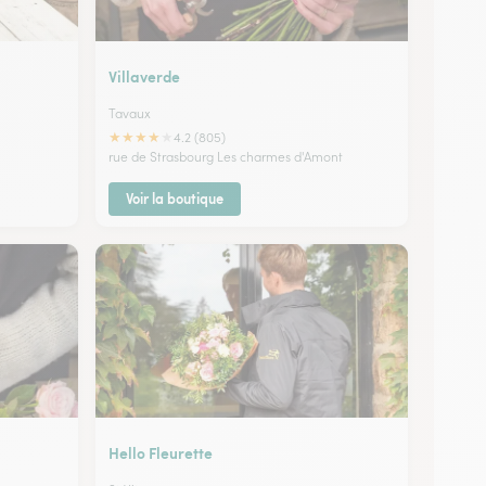
Villaverde
Tavaux
★
★
★
★
★
4.2 (805)
rue de Strasbourg Les charmes d'Amont
Voir la boutique
Hello Fleurette