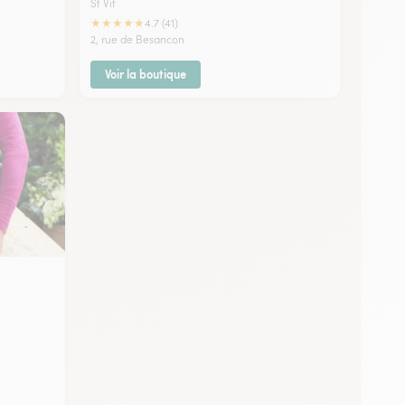
St Vit
★
★
★
★
★
4.7 (41)
2, rue de Besancon
Voir la boutique