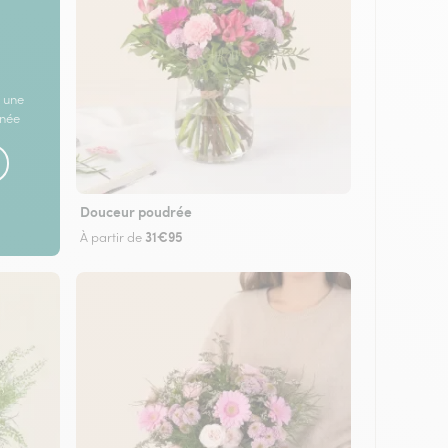
 une
rnée
Douceur poudrée
31€95
À partir de