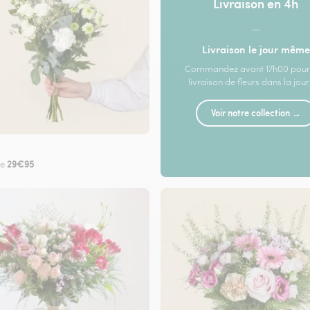
Livraison en 4h
—
Livraison le jour même
Commandez avant 17h00 pour
livraison de fleurs dans la jou
Voir notre collection →
29€95
de