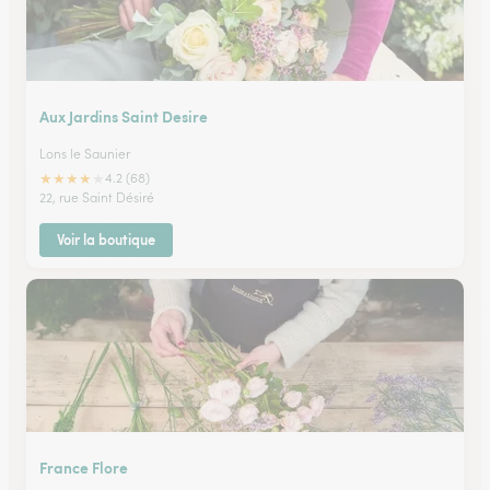
Aux Jardins Saint Desire
Lons le Saunier
★
★
★
★
★
4.2 (68)
22, rue Saint Désiré
Voir la boutique
France Flore