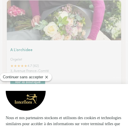
A L’orchidee
Orgelet
★
★
★
★
★
4.7 (62)
3, Avenue France-Comté
Voir la boutique