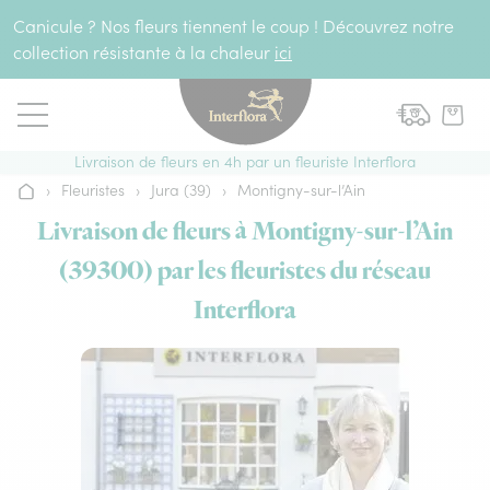
Aller au contenu
Canicule ? Nos fleurs tiennent le coup ! Découvrez notre
collection résistante à la chaleur
ici
Livraison de fleurs en 4h par un fleuriste Interflora
›
Fleuristes
›
Jura (39)
›
Montigny-sur-l’Ain
Accueil
Livraison de fleurs à Montigny-sur-l’Ain
(39300) par les fleuristes du réseau
Interflora