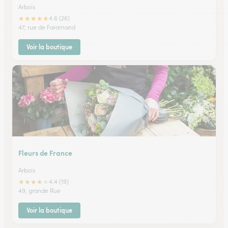
Arbois
★
★
★
★
★
4.6 (26)
47, rue de Faramand
Voir la boutique
Fleurs de France
Arbois
★
★
★
★
★
4.4 (19)
49, grande Rue
Voir la boutique