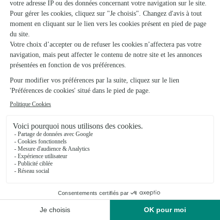
Isatis Fleurs
Bletterans
★
★
★
★
★
4.2 (15)
56, rue Louis Legrand
Voir la boutique
Ils ont fait livrer des fleurs ou une plante à
Montigny-sur-l’Ain
★
★
★
★
★
SERVICE RAPIDE ET CLAIR
SERVICE RAPIDE ET CLAIR