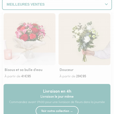
Bisous et sa bulle d'eau
Douceur
41€95
29€95
À partir de
À partir de
Livraison en 4h
Livraison le jour même
Commandez avant 17h00 pour une livraison de fleurs dans la journée
Voir notre collection →