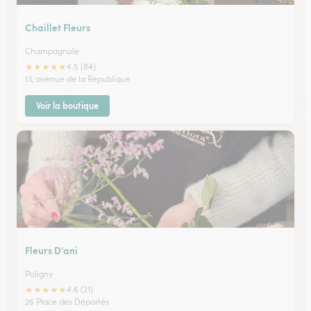
Chaillet Fleurs
Champagnole
★
★
★
★
★
4.5 (84)
13, avenue de la Republique
Voir la boutique
Fleurs D’ani
Poligny
★
★
★
★
★
4.6 (21)
26 Place des Déportés