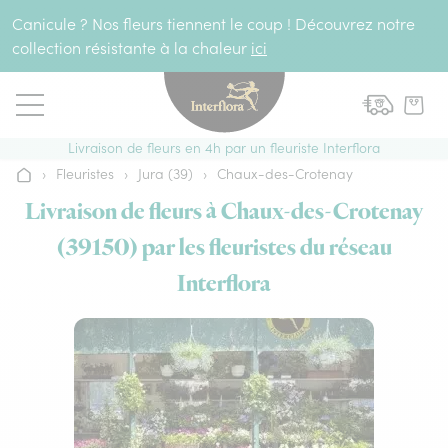
Aller au contenu
Canicule ? Nos fleurs tiennent le coup ! Découvrez notre
collection résistante à la chaleur
ici
Livraison de fleurs en 4h par un fleuriste Interflora
›
Fleuristes
›
Jura (39)
›
Chaux-des-Crotenay
Accueil
Livraison de fleurs à Chaux-des-Crotenay
(39150) par les fleuristes du réseau
Interflora