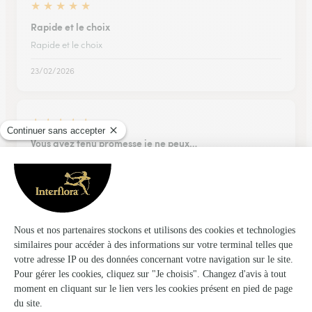
★
★
★
★
★
Rapide et le choix
Rapide et le choix
23/02/2026
★
★
★
★
★
Vous avez tenu promesse je ne peux…
Vous avez tenu promesse je ne peux qu’être satisfaite
17/02/2026
★
★
★
★
★
Mercii
Mercii, simple rapide et efficace ❤️
02/03/2026