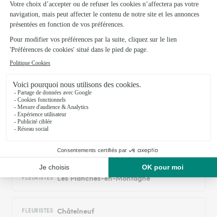
Trustpilot
Échantillon d'avis clients fourni via Trustpilot.
Voir tous
les avis de la marque Interflora sur Trustpilot
Livraison de fleurs à Chaux-des-Crotenay
et autour : les villes proches couvertes par
le réseau Interflora
Entre-deux-Monts
FLEURISTES
Les Planches-en-Montagne
FLEURISTES
Châtelneuf
FLEURISTES