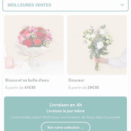
Bisous et sa bulle d'eau
Douceur
41€95
29€95
À partir de
À partir de
Livraison en 4h
Livraison le jour même
Commandez avant 17h00 pour une livraison de fleurs dans la journée
Voir notre collection →