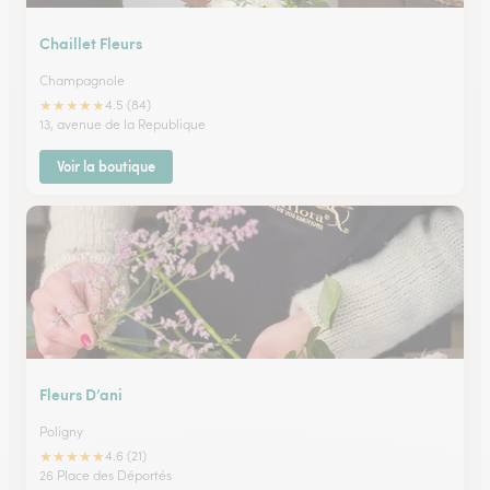
Chaillet Fleurs
Champagnole
★
★
★
★
★
4.5 (84)
13, avenue de la Republique
Voir la boutique
Fleurs D’ani
Poligny
★
★
★
★
★
4.6 (21)
26 Place des Déportés