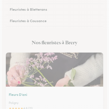
Fleuristes à Bletterans
Fleuristes à Cousance
Fleuristes à Orgelet
Nos fleuristes à Brery
Fleuristes à Moirans-en-Montagne
Fleurs D’ani
Poligny
★
★
★
★
★
4.6 (21)