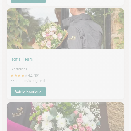
Isatis Fleurs
Bletterans
★
★
★
★
★
4.2 (15)
56, rue Louis Legrand
Voir la boutique