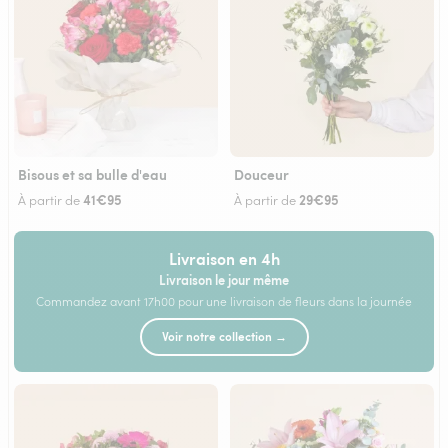
Bisous et sa bulle d'eau
Douceur
41€95
29€95
À partir de
À partir de
Livraison en 4h
Livraison le jour même
Commandez avant 17h00 pour une livraison de fleurs dans la journée
Voir notre collection →