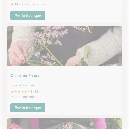
26 Place des Déportés
Voir la boutique
Christine Fleurs
Lons le Saunier
★
★
★
★
★
4.5 (55)
15, rue Lafayette
Voir la boutique