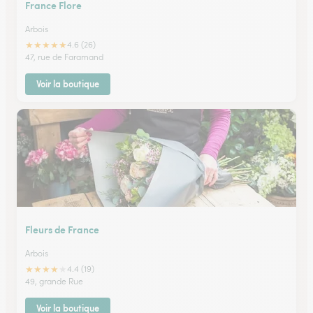
France Flore
Arbois
★
★
★
★
★
4.6 (26)
47, rue de Faramand
Voir la boutique
Fleurs de France
Arbois
★
★
★
★
★
4.4 (19)
49, grande Rue
Voir la boutique