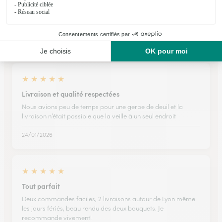
Ils ont fait livrer des fleurs ou une plante à
Brery
★
★
★
★
★
Livraison et qualité respectées
Nous avions peu de temps pour une gerbe de deuil et la
livraison n’était possible que la veille à un seul endroit
24/01/2026
★
★
★
★
★
Tout parfait
Deux commandes faciles, 2 livraisons autour de Lyon même
les jours fériés, beau rendu des deux bouquets. Je
recommande vivement!