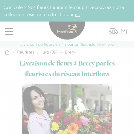
Aller au contenu
Canicule ? Nos fleurs tiennent le coup ! Découvrez notre
collection résistante à la chaleur
ici
Livraison de fleurs en 4h par un fleuriste Interflora
›
Fleuristes
›
Jura (39)
›
Brery
Accueil
Livraison de fleurs à Brery par les
fleuristes du réseau Interflora