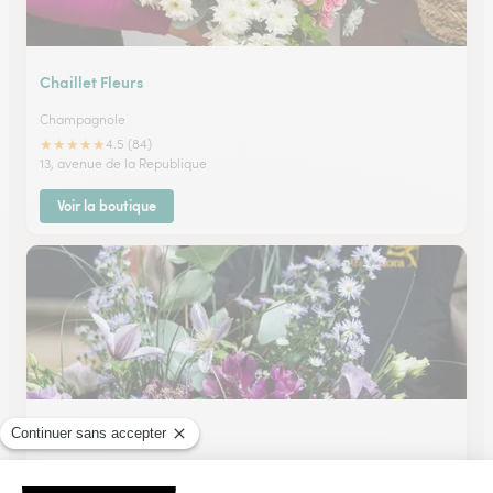
Chaillet Fleurs
Champagnole
★
★
★
★
★
4.5 (84)
13, avenue de la Republique
Voir la boutique
Au Val Fleuri
Mont Sous Vaudrey