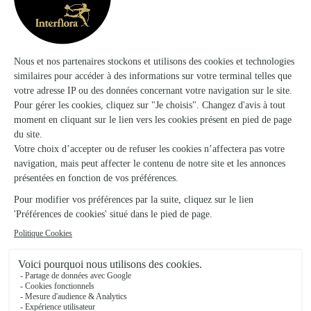
★
★
★
★
★
4.8 (81)
27, rue Jules Grevy
Voir la boutique
A L’orchidee
Orgelet
★
★
★
★
★
4.7 (62)
3, Avenue France-Comté
Voir la boutique