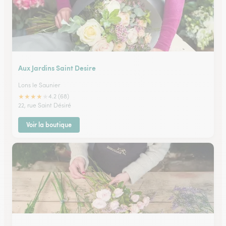
Aux Jardins Saint Desire
Lons le Saunier
★
★
★
★
★
4.2 (68)
22, rue Saint Désiré
Voir la boutique