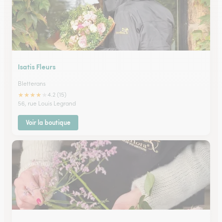
Isatis Fleurs
Bletterans
★
★
★
★
★
4.2 (15)
56, rue Louis Legrand
Voir la boutique