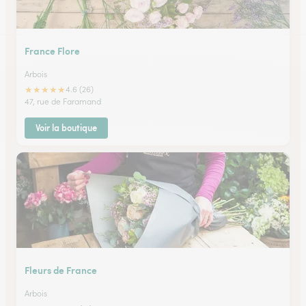
France Flore
Arbois
★
★
★
★
★
4.6 (26)
47, rue de Faramand
Voir la boutique
Fleurs de France
Arbois