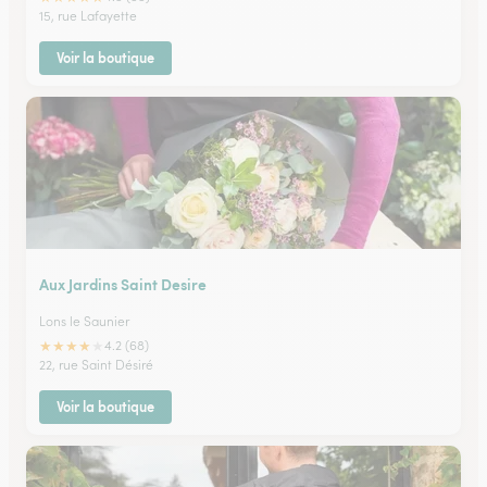
15, rue Lafayette
Voir la boutique
Aux Jardins Saint Desire
Lons le Saunier
★
★
★
★
★
4.2 (68)
22, rue Saint Désiré
Voir la boutique