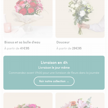
Bisous et sa bulle d'eau
Douceur
41€95
29€95
À partir de
À partir de
Livraison en 4h
Livraison le jour même
Commandez avant 17h00 pour une livraison de fleurs dans la journée
Voir notre collection →