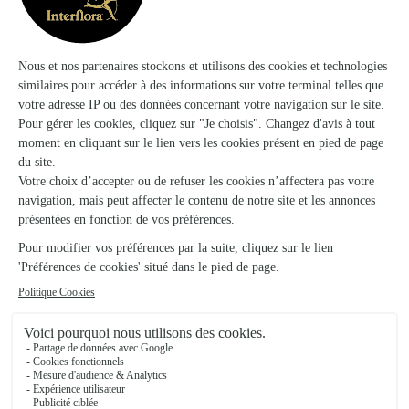
Art Floral
Louhans
78, Grande-Rue
Voir la boutique
Au Val Fleuri