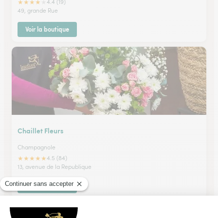
★
★
★
★
★
4.4 (19)
49, grande Rue
Voir la boutique
Chaillet Fleurs
Champagnole
★
★
★
★
★
4.5 (84)
13, avenue de la Republique
Voir la boutique