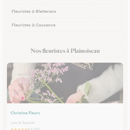
Fleuristes à Bletterans
Fleuristes à Cousance
Fleuristes à Orgelet
Nos fleuristes à Plainoiseau
Fleuristes à Moirans-en-Montagne
Christine Fleurs
Lons le Saunier
★
★
★
★
★
4.5 (55)