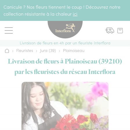
Aller au contenu
Canicule ? Nos fleurs tiennent le coup ! Découvrez notre
collection résistante à la chaleur
ici
Livraison de fleurs en 4h par un fleuriste Interflora
›
Fleuristes
›
Jura (39)
›
Plainoiseau
Accueil
Livraison de fleurs à Plainoiseau (39210)
par les fleuristes du réseau Interflora