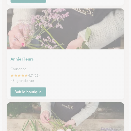
Annie Fleurs
Cousance
★
★
★
★
★
4.7 (23)
48, grande rue
Voir la boutique