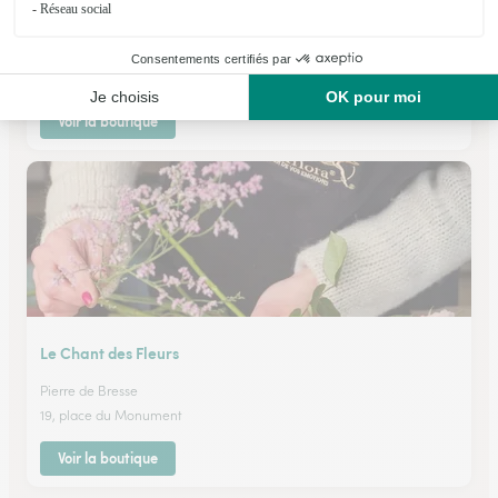
Mont Sous Vaudrey
★
★
★
★
★
4.8 (81)
27, rue Jules Grevy
Voir la boutique
Le Chant des Fleurs
Pierre de Bresse
19, place du Monument
Voir la boutique