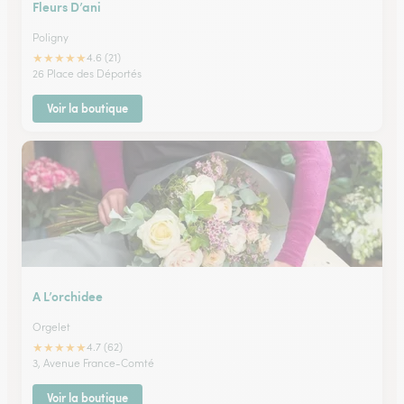
Fleurs D’ani
Poligny
★
★
★
★
★
4.6 (21)
26 Place des Déportés
Voir la boutique
A L’orchidee
Orgelet
★
★
★
★
★
4.7 (62)
3, Avenue France-Comté
Voir la boutique