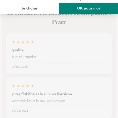
Ils ont fait livrer des fleurs ou une plante à
Pratz
★
★
★
★
★
qualité
qualité , rapidité!
10/02/2026
★
★
★
★
★
Votre fiabilité et le suivi de livraison
Votre fiabilité et le suivi de livraison
24/02/2026