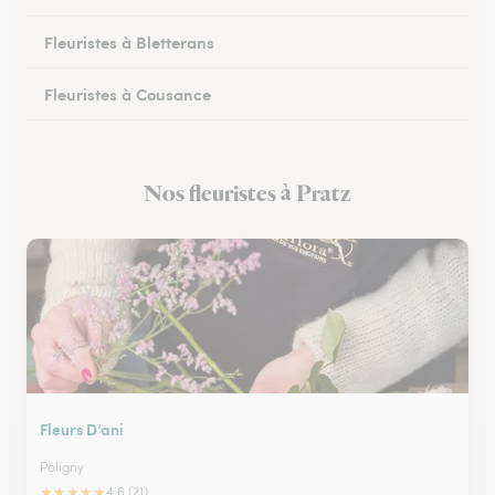
Fleuristes à Bletterans
Fleuristes à Cousance
Fleuristes à Orgelet
Nos fleuristes à Pratz
Fleuristes à Moirans-en-Montagne
Fleurs D’ani
Poligny
★
★
★
★
★
4.6 (21)