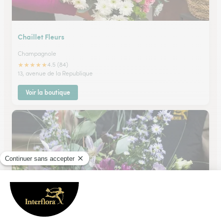
Chaillet Fleurs
Champagnole
★
★
★
★
★
4.5 (84)
13, avenue de la Republique
Voir la boutique
Au Val Fleuri
Mont Sous Vaudrey