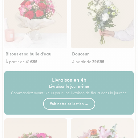
Bisous et sa bulle d'eau
Douceur
41€95
29€95
À partir de
À partir de
Livraison en 4h
Livraison le jour même
Commandez avant 17h00 pour une livraison de fleurs dans la journée
Voir notre collection →