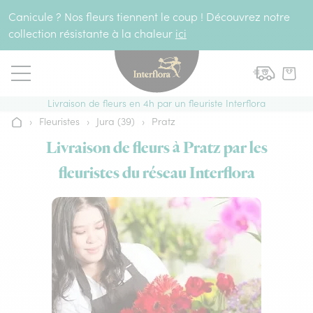
Aller au contenu
Canicule ? Nos fleurs tiennent le coup ! Découvrez notre
collection résistante à la chaleur
ici
Livraison de fleurs en 4h par un fleuriste Interflora
›
Fleuristes
›
Jura (39)
›
Pratz
Accueil
Livraison de fleurs à Pratz par les
fleuristes du réseau Interflora