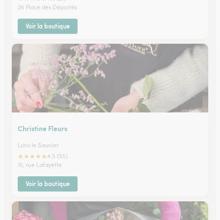
26 Place des Déportés
Voir la boutique
Christine Fleurs
Lons le Saunier
★
★
★
★
★
4.5 (55)
15, rue Lafayette
Voir la boutique