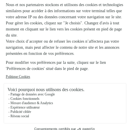
★
★
★
★
★
4.8 (81)
27, rue Jules Grevy
Voir la boutique
A L’orchidee
Orgelet
★
★
★
★
★
4.7 (62)
3, Avenue France-Comté
Voir la boutique