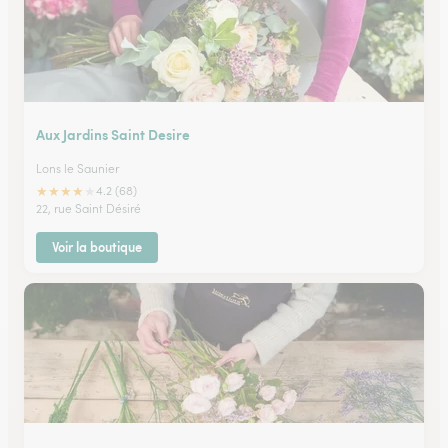
Aux Jardins Saint Desire
Lons le Saunier
★
★
★
★
★
4.2 (68)
22, rue Saint Désiré
Voir la boutique