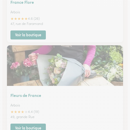
France Flore
Arbois
★
★
★
★
★
4.6 (26)
47, rue de Faramand
Voir la boutique
Fleurs de France
Arbois
★
★
★
★
★
4.4 (19)
49, grande Rue
Voir la boutique