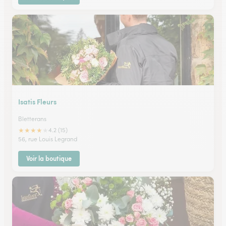
Isatis Fleurs
Bletterans
★
★
★
★
★
4.2 (15)
56, rue Louis Legrand
Voir la boutique