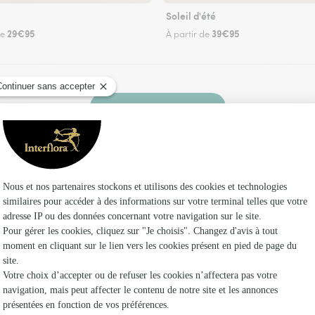
Soleil d'été
29€95
39€95
de
À partir de
Faire livrer des fleurs
euriste Interflora à Toulouse-le-Château et dan
Les f
Fleuristes 
Fleuristes
Fleuristes 