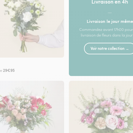
Livraison en 4h
—
Livraison le jour même
Commandez avant 17h00 pour
livraison de fleurs dans la jou
Voir notre collection →
29€95
de