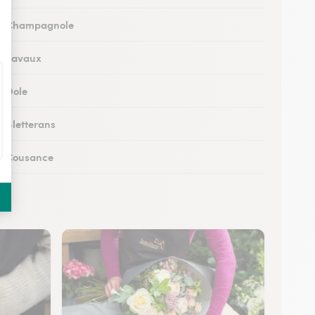
 à Champagnole
 à Tavaux
à Dole
à Bletterans
 à Cousance
à Orgelet
s à Moirans-en-Montagne