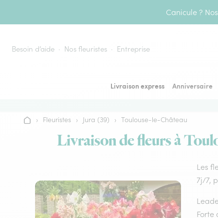
Aller au contenu
Canicule ? Nos 
Besoin d’aide
Nos fleuristes
Entreprise
Livraison express
Anniversaire
›
Fleuristes
›
Jura (39)
›
Toulouse-le-Château
Accueil
Livraison de fleurs à Toul
Les fl
7j/7, 
Leader
Forte 