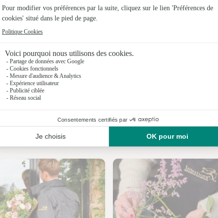
Fleuristes
Fleuristes
Fleuristes 
Fleuristes 
Fleuristes
Fleuristes 
Nos fleuristes à Toulouse-le-Château
Fleuriste