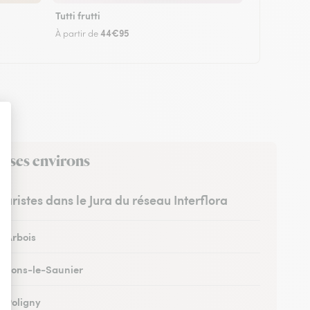
Tutti frutti
44€95
À partir de
s ses environs
leuristes dans le Jura du réseau Interflora
à Arbois
 à Lons-le-Saunier
à Poligny