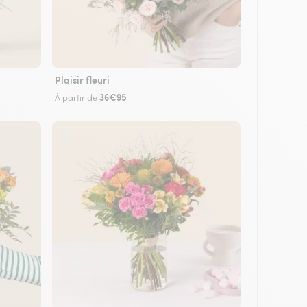
Plaisir fleuri
36€95
À partir de