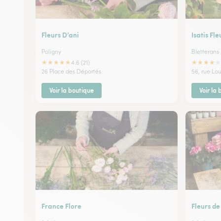
Fleurs D’ani
Isatis Fle
Poligny
Bletterans
★
★
★
★
★
★
★
★
★
★
4.6 (21)
26 Place des Déportés
56, rue Lo
Voir la boutique
Voir la
France Flore
Fleurs de