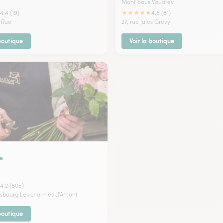
Mont Sous Vaudrey
★
★
★
★
★
4.4 (19)
4.8 (81)
 Rue
27, rue Jules Grevy
 boutique
Voir la boutique
e
4.2 (805)
asbourg Les charmes d'Amont
 boutique