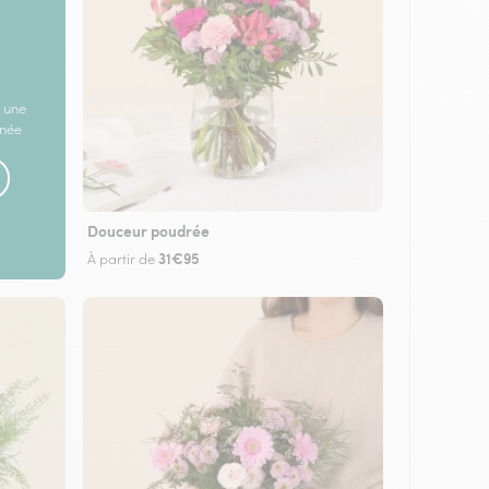
 une
rnée
Douceur poudrée
31€95
À partir de