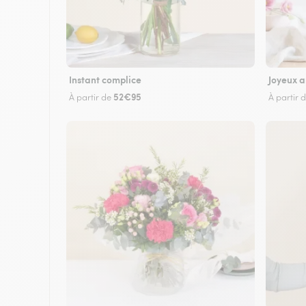
Instant complice
Joyeux a
52€95
À partir de
À partir 