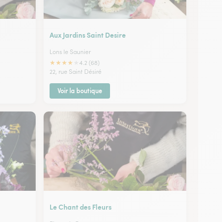
Aux Jardins Saint Desire
Lons le Saunier
★
★
★
★
★
4.2 (68)
22, rue Saint Désiré
Voir la boutique
Le Chant des Fleurs