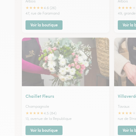
Arbois
Arbois
★
★
★
★
★
★
★
★
★
★
4.6 (26)
47, rue de Faramand
49, grande
Voir la boutique
Voir la
Chaillet Fleurs
Villaverd
Champagnole
Tavaux
★
★
★
★
★
★
★
★
★
★
4.5 (84)
13, avenue de la Republique
rue de Str
Voir la boutique
Voir la