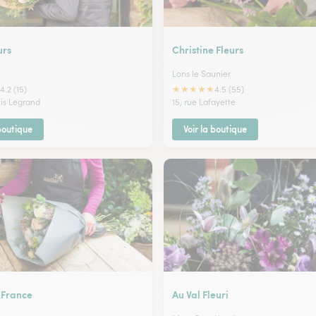
urs
Christine Fleurs
Lons le Saunier
★
★
★
★
★
4.2 (15)
4.5 (55)
uis Legrand
15, rue Lafayette
 boutique
Voir la boutique
 France
Au Val Fleuri