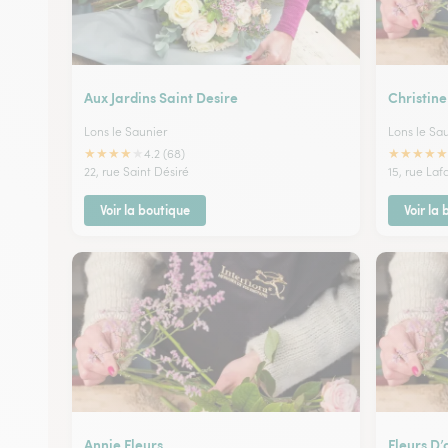
Aux Jardins Saint Desire
Christine
Lons le Saunier
Lons le Sa
★
★
★
★
★
★
★
★
★
★
4.2 (68)
22, rue Saint Désiré
15, rue Laf
Voir la boutique
Voir la
Annie Fleurs
Fleurs D’