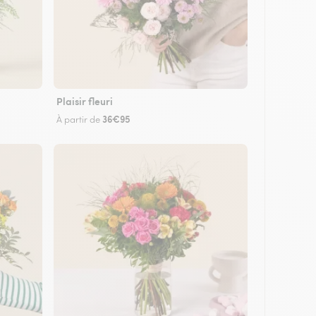
Plaisir fleuri
36€95
À partir de