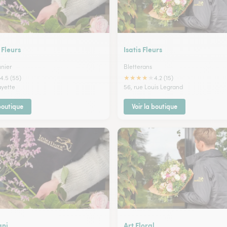
 Fleurs
Isatis Fleurs
unier
Bletterans
★
★
★
★
★
4.5 (55)
4.2 (15)
ayette
56, rue Louis Legrand
 boutique
Voir la boutique
ani
Art Floral