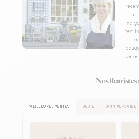
récem
bon sc
indigè
territ
de mat
bouque
de ser
Nos fleuristes
MEILLEURES VENTES
DEUIL
ANNIVERSAIRE