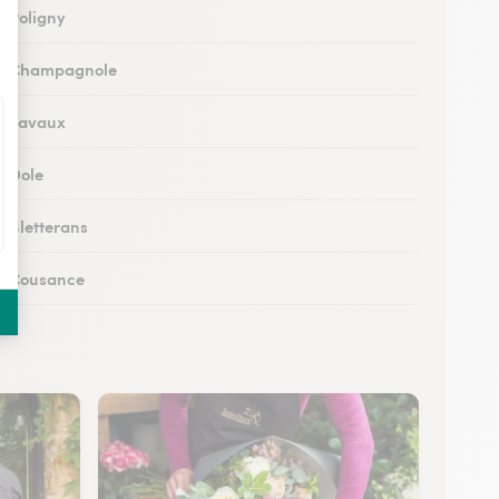
à Poligny
 à Champagnole
 à Tavaux
à Dole
à Bletterans
 à Cousance
à Orgelet
s à Moirans-en-Montagne