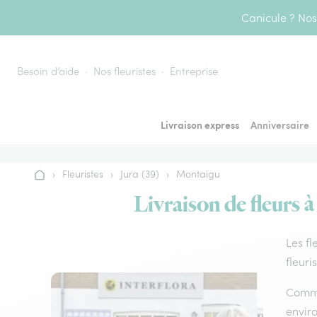
Aller au contenu
Canicule ? Nos 
Besoin d’aide
Nos fleuristes
Entreprise
Livraison express
Anniversaire
›
Fleuristes
›
Jura (39)
›
Montaigu
Accueil
Livraison de fleurs 
Les fl
fleuri
Comme 
envir