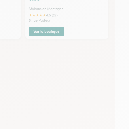
Moirans en Montagne
★
★
★
★
★
4.5 (22)
5, rue Pasteur
Voir la boutique