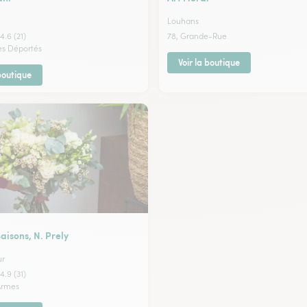
Louhans
4.6 (21)
78, Grande-Rue
es Déportés
Voir la boutique
 boutique
Saisons, N. Prely
ur
4.9 (31)
'Armes