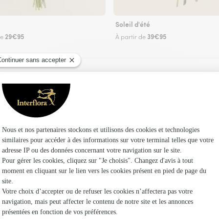
Soleil d'été
29€95
39€95
de
À partir de
Faire livrer des fleurs
 un fleuriste Interflora à Montaigu et dans ses 
Les f
Fleuristes 
Fleuristes