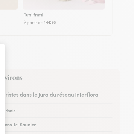
Tutti frutti
44€95
À partir de
environs
leuristes dans le Jura du réseau Interflora
à Arbois
 à Lons-le-Saunier