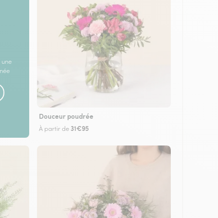
 une
rnée
Douceur poudrée
31€95
À partir de