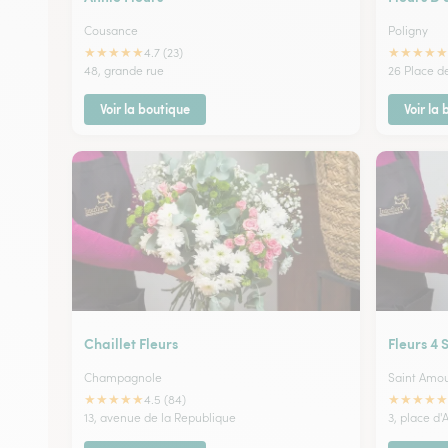
Cousance
Poligny
★
★
★
★
★
★
★
★
★
★
4.7 (23)
48, grande rue
26 Place d
Voir la boutique
Voir la
Chaillet Fleurs
Fleurs 4 
Champagnole
Saint Amo
★
★
★
★
★
★
★
★
★
★
4.5 (84)
13, avenue de la Republique
3, place d