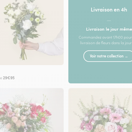
Livraison en 4h
—
Livraison le jour même
Commandez avant 17h00 pour
livraison de fleurs dans la jou
Voir notre collection →
29€95
de