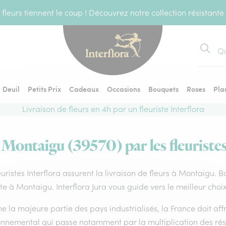
fleurs tiennent le coup ! Découvrez notre collection résistante
Recher
Deuil
Petits Prix
Cadeaux
Occasions
Bouquets
Roses
Pla
Livraison de fleurs en 4h par un fleuriste Interflora
à Montaigu (39570) par les fleuristes
euristes Interflora assurent la livraison de fleurs à Montaigu. 
ste à Montaigu. Interflora Jura vous guide vers le meilleur choi
la majeure partie des pays industrialisés, la France doit affro
onnemental qui passe notamment par la multiplication des rése