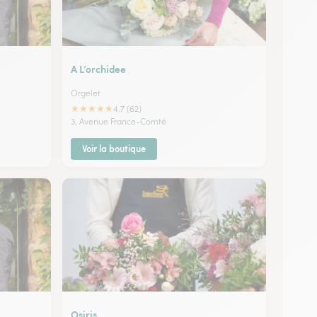
A L’orchidee
Orgelet
★
★
★
★
★
4.7 (62)
3, Avenue France-Comté
Voir la boutique
Osiris