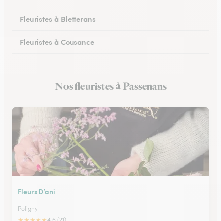
Fleuristes à Bletterans
Fleuristes à Cousance
Fleuristes à Orgelet
Nos fleuristes à Passenans
Fleuristes à Moirans-en-Montagne
Fleurs D’ani
Poligny
★
★
★
★
★
4.6 (21)