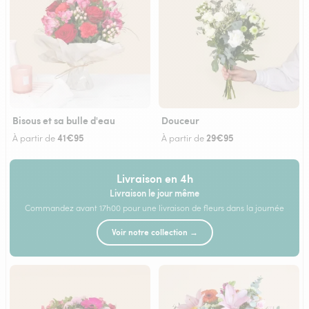
Bisous et sa bulle d'eau
Douceur
41€95
29€95
À partir de
À partir de
Livraison en 4h
Livraison le jour même
Commandez avant 17h00 pour une livraison de fleurs dans la journée
Voir notre collection →