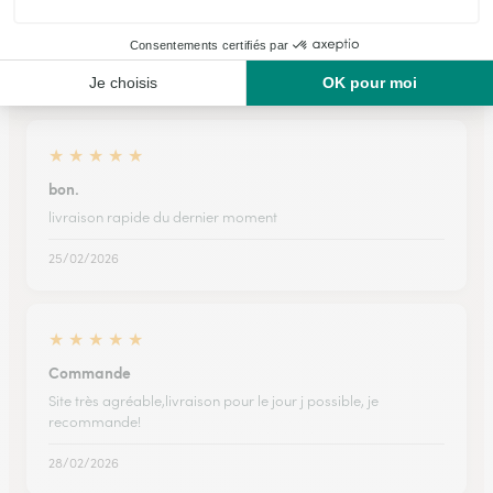
Ils ont fait livrer des fleurs ou une plante à
Passenans
★
★
★
★
★
bon.
livraison rapide du dernier moment
25/02/2026
★
★
★
★
★
Commande
Site très agréable,livraison pour le jour j possible, je
recommande!
28/02/2026