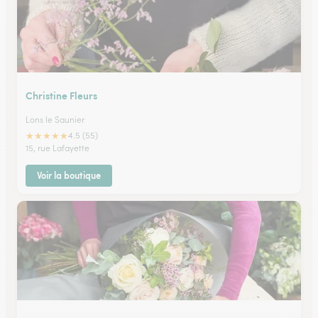
Christine Fleurs
Lons le Saunier
★
★
★
★
★
4.5 (55)
15, rue Lafayette
Voir la boutique