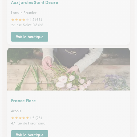
Aux Jardins Saint Desire
Lons le Saunier
★
★
★
★
★
4.2 (68)
22, rue Saint Désiré
Voir la boutique
France Flore
Arbois
★
★
★
★
★
4.6 (26)
47, rue de Faramand
Voir la boutique