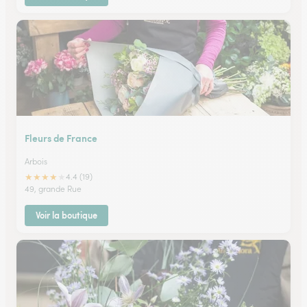
Fleurs de France
Arbois
★
★
★
★
★
4.4 (19)
49, grande Rue
Voir la boutique