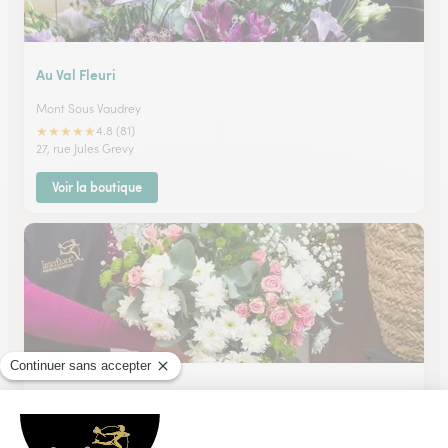
Au Val Fleuri
Mont Sous Vaudrey
★
★
★
★
★
4.8 (81)
27, rue Jules Grevy
Voir la boutique
Chaillet Fleurs
Champagnole