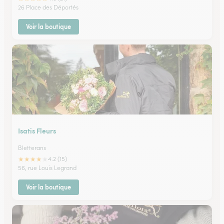
26 Place des Déportés
Voir la boutique
Isatis Fleurs
Bletterans
★
★
★
★
★
4.2 (15)
56, rue Louis Legrand
Voir la boutique