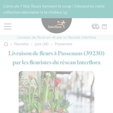
Aller au contenu
Canicule ? Nos fleurs tiennent le coup ! Découvrez notre
collection résistante à la chaleur
ici
Livraison de fleurs en 4h par un fleuriste Interflora
›
Fleuristes
›
Jura (39)
›
Passenans
Accueil
Livraison de fleurs à Passenans (39230)
par les fleuristes du réseau Interflora