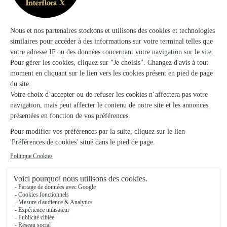
★
★
★
★
★
4.5 (84)
13, avenue de la Republique
Voir la boutique
Le Chant des Fleurs
Pierre de Bresse
19, place du Monument
Voir la boutique