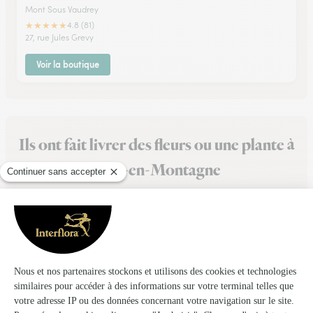
Mont Sous Vaudrey
★
★
★
★
★
4.8 (81)
27, rue Jules Grevy
Voir la boutique
Ils ont fait livrer des fleurs ou une plante à
Vers-en-Montagne
★
★
★
★
★
Interflora toujours au top
Le jour de livraison, le fleuriste appel avant la livraison.
Livreur souriant . Les fleurs ou composition parfaite.
07/05/2026