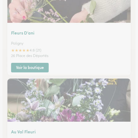
Fleurs D’ani
Poligny
★
★
★
★
★
4.6 (21)
26 Place des Déportés
Voir la boutique
Au Val Fleuri