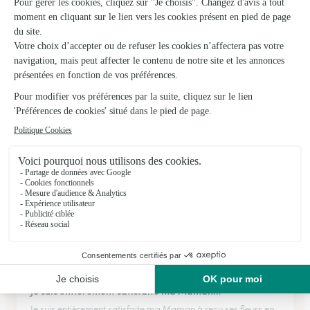
★
★
★
★
★
Rapidité dans la saisie
Rapidité dans la saisie
13/02/2026
★
★
★
★
★
Génialissime
Génialissime
01/06/2026
★
★
★
★
★
Je suis entièrement satisfaite ma Maman…
Je suis entièrement satisfaite ma Maman à reçu ses fleurs en