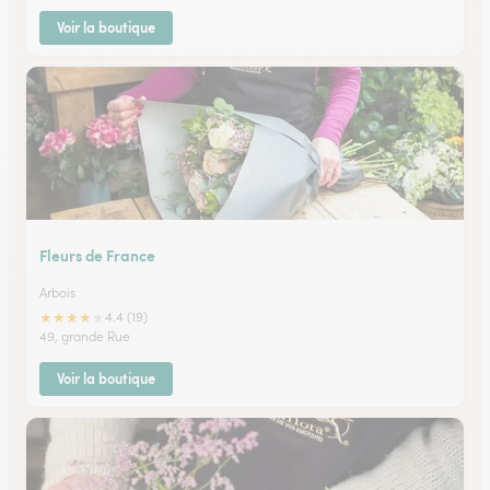
Voir la boutique
Fleurs de France
Arbois
★
★
★
★
★
4.4 (19)
49, grande Rue
Voir la boutique