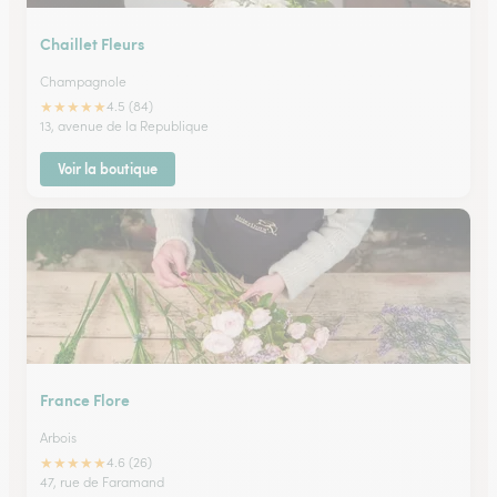
Chaillet Fleurs
Champagnole
★
★
★
★
★
4.5 (84)
13, avenue de la Republique
Voir la boutique
France Flore
Arbois
★
★
★
★
★
4.6 (26)
47, rue de Faramand