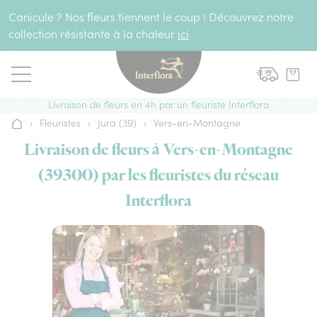
Aller au contenu
Canicule ? Nos fleurs tiennent le coup ! Découvrez notre
collection résistante à la chaleur
ici
Livraison de fleurs en 4h par un fleuriste Interflora
›
Fleuristes
›
Jura (39)
›
Vers-en-Montagne
Accueil
Livraison de fleurs à Vers-en-Montagne
(39300) par les fleuristes du réseau
Interflora