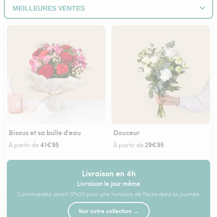
Bisous et sa bulle d'eau
Douceur
41€95
29€95
À partir de
À partir de
Livraison en 4h
Livraison le jour même
Commandez avant 17h00 pour une livraison de fleurs dans la journée
Voir notre collection →