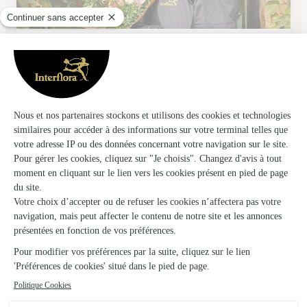
Isatis Fleurs
Bletterans
★
★
★
★
★
4.2 (15)
56, rue Louis Legrand
Voir la boutique
Ils ont fait livrer des fleurs ou une plante à
Charcier
★
★
★
★
★
assez simple a utiliser et de confiance