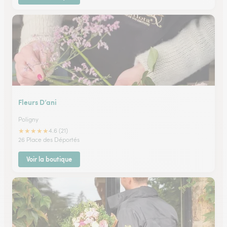
Fleurs D’ani
Poligny
★
★
★
★
★
4.6 (21)
26 Place des Déportés
Voir la boutique