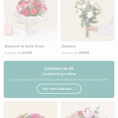
Bisous et sa bulle d'eau
Douceur
41€95
29€95
À partir de
À partir de
Livraison en 4h
Livraison le jour même
Commandez avant 17h00 pour une livraison de fleurs dans la journée
Voir notre collection →