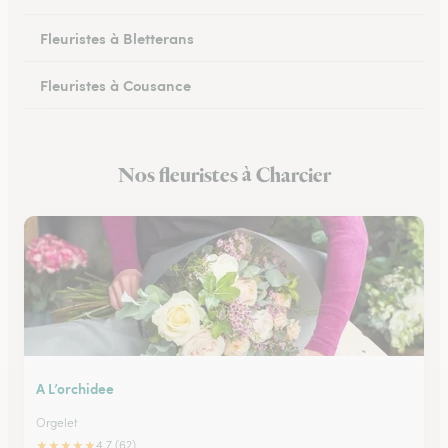
Fleuristes à Bletterans
Fleuristes à Cousance
Fleuristes à Orgelet
Nos fleuristes à Charcier
Fleuristes à Moirans-en-Montagne
A L’orchidee
Orgelet
★
★
★
★
★
4.7 (62)