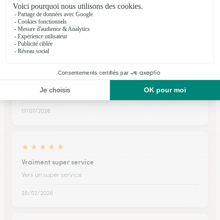
assez simple a utiliser et de confiance
12/02/2026
★
★
★
★
★
Tres bien
Belle plante livré quand demandé.
17/07/2026
★
★
★
★
★
Vraiment super service
Vers un super service
28/02/2026