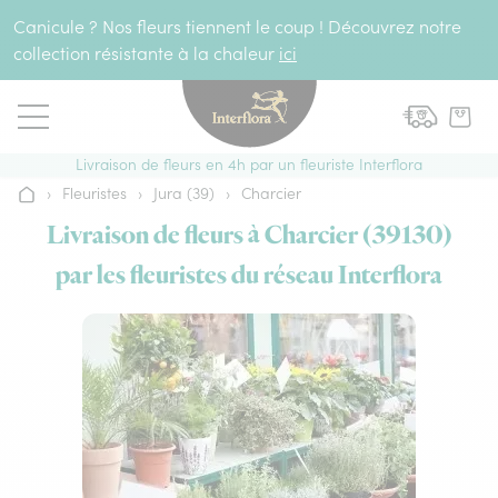
Aller au contenu
Canicule ? Nos fleurs tiennent le coup ! Découvrez notre
collection résistante à la chaleur
ici
Livraison de fleurs en 4h par un fleuriste Interflora
›
Fleuristes
›
Jura (39)
›
Charcier
Accueil
Livraison de fleurs à Charcier (39130)
par les fleuristes du réseau Interflora