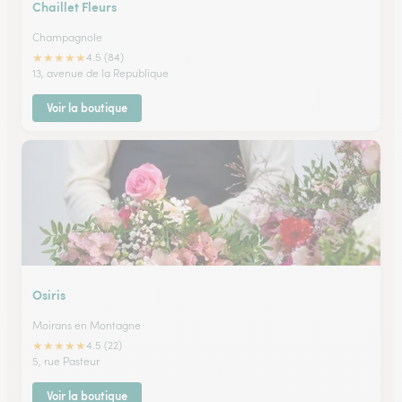
Chaillet Fleurs
Champagnole
★
★
★
★
★
4.5 (84)
13, avenue de la Republique
Voir la boutique
Osiris
Moirans en Montagne
★
★
★
★
★
4.5 (22)
5, rue Pasteur
Voir la boutique