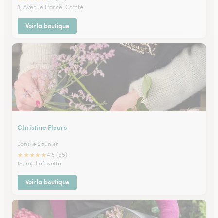
3, Avenue France-Comté
Voir la boutique
Christine Fleurs
Lons le Saunier
★
★
★
★
★
4.5 (55)
15, rue Lafayette
Voir la boutique