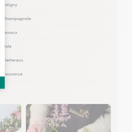
à Poligny
 à Champagnole
 à Tavaux
à Dole
à Bletterans
 à Cousance
à Orgelet
s à Moirans-en-Montagne