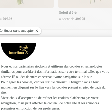
Soleil d'été
29€95
39€95
de
À partir de
Faire livrer des fleurs
 un fleuriste Interflora au Frasnois et dans ses 
Les f
Fleuristes 
Fleuristes