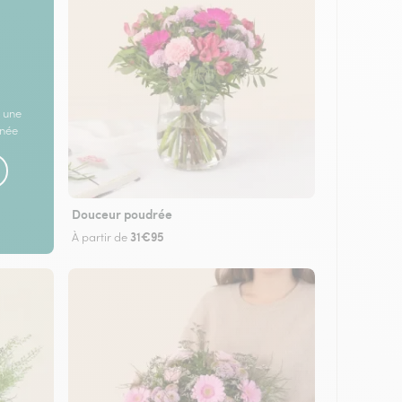
 une
rnée
Douceur poudrée
31€95
À partir de