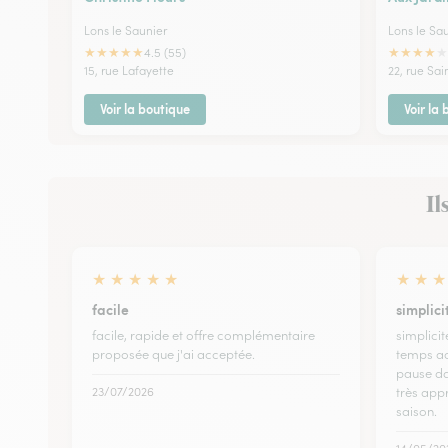
Lons le Saunier
Lons le Sa
★
★
★
★
★
★
★
★
★
★
4.5 (55)
15, rue Lafayette
22, rue Sai
Voir la boutique
Voir la
Il
★
★
★
★
★
★
★
★
facile
simplic
facile, rapide et offre complémentaire
simplici
proposée que j'ai acceptée.
temps ac
pause da
23/07/2026
très appr
saison.