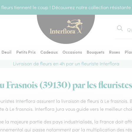
fleurs tiennent le coup ! Découvrez notre collection résistante
Recher
Deuil
Petits Prix
Cadeaux
Occasions
Bouquets
Roses
Pla
Livraison de fleurs en 4h par un fleuriste Interflora
u Frasnois (39130) par les fleuriste
euristes Interflora assurent la livraison de fleurs à Le frasnois
ste à Le frasnois. Interflora Jura vous guide vers le meilleur ch
la majeure partie des pays industrialisés, la France doit affro
onnemental qui passe notamment par la multiplication des rése