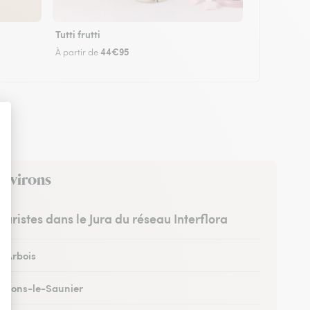
Tutti frutti
44€95
À partir de
environs
leuristes dans le Jura du réseau Interflora
à Arbois
 à Lons-le-Saunier