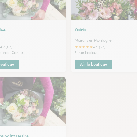
dee
Osiris
Moirans en Montagne
★
★
★
★
★
4.7 (62)
4.5 (22)
 France-Comté
5, rue Pasteur
 boutique
Voir la boutique
ns Saint Desire