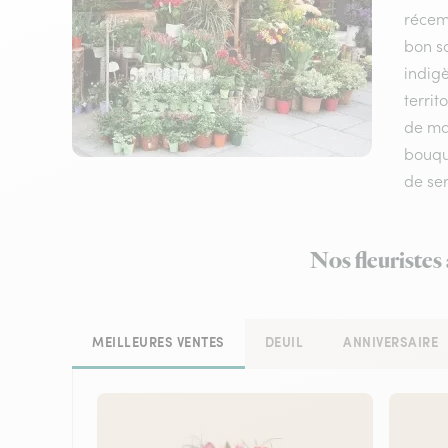
récem
bon sc
indigè
territ
de mat
bouque
de ser
Nos fleuristes
MEILLEURES VENTES
DEUIL
ANNIVERSAIRE