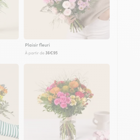
Plaisir fleuri
36€95
À partir de