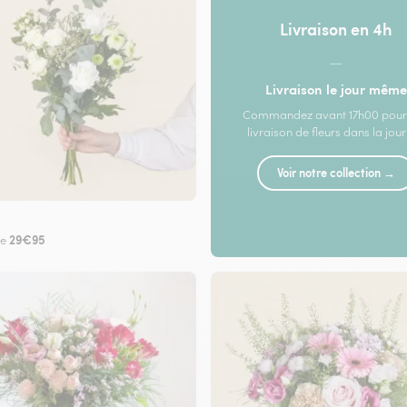
Livraison en 4h
—
Livraison le jour même
Commandez avant 17h00 pour
livraison de fleurs dans la jou
Voir notre collection →
29€95
de