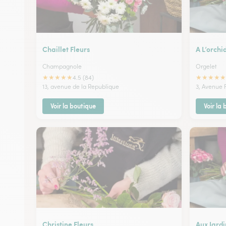
Chaillet Fleurs
A L’orchi
Champagnole
Orgelet
★
★
★
★
★
★
★
★
★
★
4.5 (84)
13, avenue de la Republique
3, Avenue
Voir la boutique
Voir la
Christine Fleurs
Aux Jardi