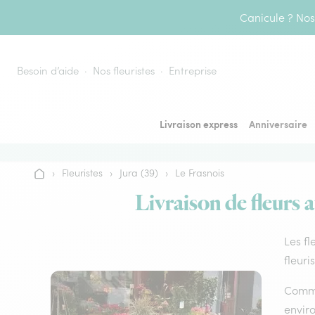
Aller au contenu
Canicule ? Nos 
Besoin d’aide
Nos fleuristes
Entreprise
Livraison express
Anniversaire
›
Fleuristes
›
Jura (39)
›
Le Frasnois
Accueil
Livraison de fleurs a
Les fl
fleuri
Comme 
envir