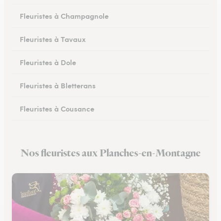
Fleuristes à Champagnole
Fleuristes à Tavaux
Fleuristes à Dole
Fleuristes à Bletterans
Fleuristes à Cousance
Fleuristes à Orgelet
Nos fleuristes aux Planches-en-Montagne
Fleuristes à Moirans-en-Montagne