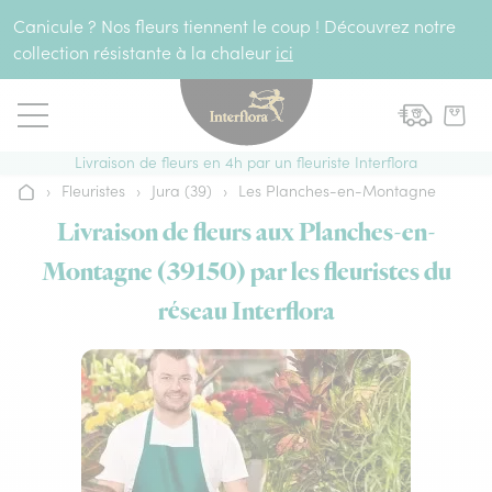
Aller au contenu
Canicule ? Nos fleurs tiennent le coup ! Découvrez notre
collection résistante à la chaleur
ici
Livraison de fleurs en 4h par un fleuriste Interflora
›
Fleuristes
›
Jura (39)
›
Les Planches-en-Montagne
Accueil
Livraison de fleurs aux Planches-en-
Montagne (39150) par les fleuristes du
réseau Interflora