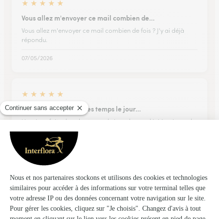
★
★
★
★
★
Vous allez m'envoyer ce mail combien de…
Vous allez m'envoyer ce mail combien de fois ? J'y ai déjà
répondu.
07/05/2026
★
★
★
★
★
Livraison faite dans les temps le jour…
Livraison faite dans les temps le jour demandé. Merci pour le
service rendu.
22/06/2026
★
★
★
★
★
Accès facile et rapide
Accès facile et rapide