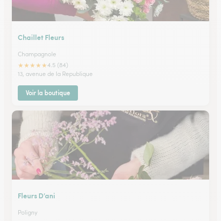
Chaillet Fleurs
Champagnole
★
★
★
★
★
4.5 (84)
13, avenue de la Republique
Voir la boutique
Fleurs D’ani
Poligny