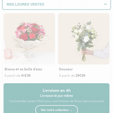
Bisous et sa bulle d'eau
Douceur
41€95
29€95
À partir de
À partir de
Livraison en 4h
Livraison le jour même
Commandez avant 17h00 pour une livraison de fleurs dans la journée
Voir notre collection →